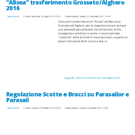
"Alisea" trasferimento Grosseto/Alghero
2016
Diario di bordo
Creato: Mercoledì, 06 Luglio 2016 13:04
Ultima modifica: Sabato, 02 Settembre 2017 14:44
l'annuale trasferimento di "Alisea" da Marina di
Grosseto ad Alghero, per la stagione estiva è sempre
una piacevole pausa/lavoro, che oltretutto, frulla,
amalgama e combina insieme, il nostro periodo
"cuocente" della attività di manutenzioni, a quello un
pó più rilassante delle uscite a vela in...
Leggi tutto: "Alisea" trasferimento Grosseto/Alghero 2016
Regolazione Scotte e Bracci su Parasailor e
Parasail
Diario di bordo
Creato: Venerdì, 05 Febbraio 2016 19:54
Ultima modifica: Venerdì, 06 Gennaio 2017 19:49