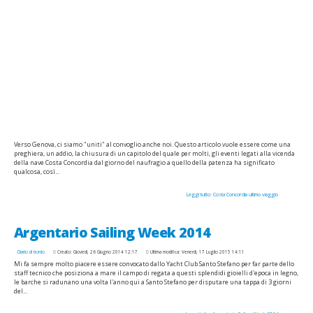
Verso Genova, ci siamo "uniti" al convoglio anche noi. Questo articolo vuole essere come una
preghiera, un addio, la chiusura di un capitolo del quale per molti, gli eventi legati alla vicenda
della nave Costa Concordia dal giorno del naufragio a quello della patenza ha significato
qualcosa, così...
Leggi tutto: Costa Concordia ultimo viaggio
Argentario Sailing Week 2014
Diario di bordo
Creato: Giovedì, 26 Giugno 2014 12:17
Ultima modifica: Venerdì, 17 Luglio 2015 14:11
Mi fa sempre molto piacere essere convocato dallo Yacht Club Santo Stefano per far parte dello
staff tecnico che posiziona a mare il campo di regata a questi splendidi gioielli d'epoca in legno,
le barche si radunano una volta l'anno qui a Santo Stefano per disputare una tappa di 3 giorni
del...