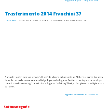
Leggi tutto: Argentario Sailing Week 2014
Trasferimento 2014 Franchini 37
Diario di bordo
Creato: Martedì, 24 Giugno 2014 14:38
Ultima modifica: Venerdì, 06 Gennaio 2017 19:49
Annuale trasferimento estivo di "Alisea" da Marina di Grosseto ad Alghero, il primo di questa
barca battendo la nuova bandiera Belga dopo quella Inglese.Partiamo tardi quest' anno dopo
che mi sono liberato dagli incarichi alla Argentario Sailing Week, arrivo gia con la valigia pronta
da Porto...
Leggi tutto: Trasferimento 2014 Franchini 37
Sottocategorie