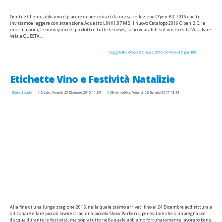
Gentile Cliente,abbiamo il piacere di presentarti la nuova collezione O'pen BIC 2016 che ti
invitiamoa leggere con attenzione.Aquesto LINK1.87 MB il nuovo Catalogo 2016 O'pen BIC, le
informazioni, le immagini dei prodotti e tutte le news, sono visitabili sul nostro sito Vuoi Fare
Vela a QUESTA...
Leggi tutto: O'pen BIC news 2016 (10 Anni di O'pen BIC)
Etichette Vino e Festività Natalizie
Diario di bordo
Creato: Venerdì, 25 Dicembre 2015 11:39
Ultima modifica: Venerdì, 06 Gennaio 2017 19:49
Alla fine di una lunga stagione 2015, nella quale siamo arrivati fino al 24 Dicembre addirittura a
siliconare e fare piccoli lavoretti ad una piccola Show Barberis, per evitare che s'impregnasse
d'acqua durante le festività, ma sopratutto nella quale abbiamo fortunatamente lavorato bene,