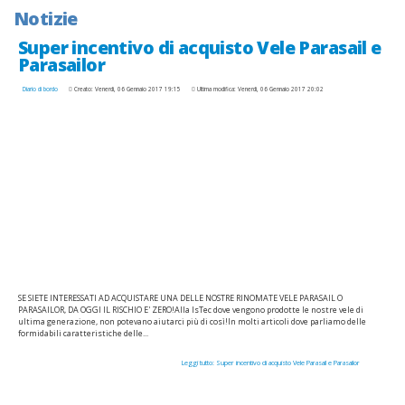
Notizie
Super incentivo di acquisto Vele Parasail e
Parasailor
Diario di bordo
Creato: Venerdì, 06 Gennaio 2017 19:15
Ultima modifica: Venerdì, 06 Gennaio 2017 20:02
SE SIETE INTERESSATI AD ACQUISTARE UNA DELLE NOSTRE RINOMATE VELE PARASAIL O
PARASAILOR, DA OGGI IL RISCHIO E' ZERO!Alla IsTec dove vengono prodotte le nostre vele di
ultima generazione, non potevano aiutarci più di così!In molti articoli dove parliamo delle
formidabili caratteristiche delle...
Leggi tutto: Super incentivo di acquisto Vele Parasail e Parasailor