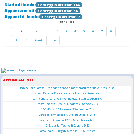
Diario di bordo
Conteggio articoli: 164
Appuntamenti
Conteggio articoli: 56
Appunti di bordo
Conteggio articoli: 7
Pagina 1 di 11
Inizio
Indietro
1
2
3
4
5
6
7
8
9
10
Avanti
Fine
APPUNTAMENTI
Parasailor e Parasail, calendario prove a mare gratuite delle vele con l'ala!
Nuovo Delphia 31 - Porte aperte Marina di Grosseto
Campionato Italiano e Mondiale 2013 Classe o'pen BIC
Trasferimento Dufour 310 Salone di Genova 2014
INFO VFV dal 25 Agosto al 7 Settembre 2014
Corso di Formazione Aiuto Istruttori di Vela
Salone di Dusseldorf 2013 & Delphia Yachts
12° Sagra del Totano di Capraia 2013
Barcolina 2013 Regata O'pen BIC 5 - 6 Ottobre