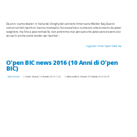
Da anni siamo dealer in Italia dei Dinghy del cantiere Americano Walker Bay.Questi
indistruttibili barchini hanno molteplici funzionalità e numerosi allestimenti da poter
scegliere, ma fino a poco tempo fa, non avremmo mai pensato che potessero essere così
versatili anche come tender per barche!...
Leggi tutto: Tender Rigido Walker Bay
O'pen BIC news 2016 (10 Anni di O'pen
BIC)
Diario di bordo
Creato: Giovedì, 14 Gennaio 2016 11:02
Ultima modifica: Venerdì, 05 Febbraio 2016 20:29