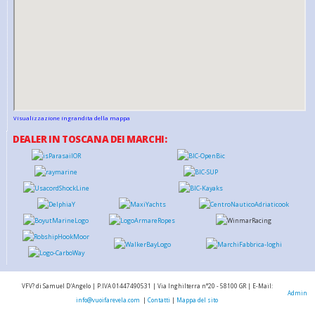
Visualizzazione ingrandita della mappa
DEALER IN TOSCANA DEI MARCHI:
VFV? di Samuel D'Angelo | P.IVA 01447490531 | Via Inghilterra n°20 - 58100 GR | E-Mail:
Admin
info@vuoifarevela.com
|
Contatti
|
Mappa del sito