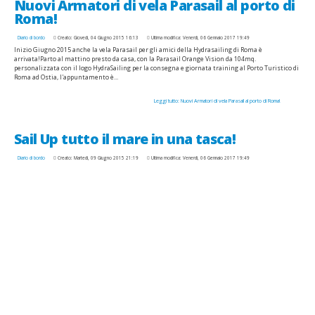
Nuovi Armatori di vela Parasail al porto di
Roma!
Diario di bordo
Creato: Giovedì, 04 Giugno 2015 16:13
Ultima modifica: Venerdì, 06 Gennaio 2017 19:49
Inizio Giugno 2015 anche la vela Parasail per gli amici della Hydrasailing di Roma è
arrivata!Parto al mattino presto da casa, con la Parasail Orange Vision da 104mq.
personalizzata con il logo HydraSailing per la consegna e giornata training al Porto Turistico di
Roma ad Ostia, l'appuntamento è...
Leggi tutto: Nuovi Armatori di vela Parasail al porto di Roma!
Sail Up tutto il mare in una tasca!
Diario di bordo
Creato: Martedì, 09 Giugno 2015 21:19
Ultima modifica: Venerdì, 06 Gennaio 2017 19:49