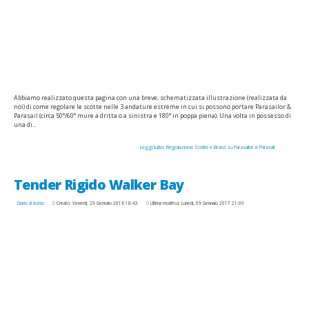
Abbiamo realizzato questa pagina con una breve, schematizzata illustrazione (realizzata da
noi) di come regolare le scotte nelle 3 andature estreme in cui si possono portare Parasailor &
Parasail (circa 50°/60° mure a dritta o a sinistra e 180° in poppa piena). Una volta in possesso di
una di...
Leggi tutto: Regolazione Scotte e Bracci su Parasailor e Parasail
Tender Rigido Walker Bay
Diario di bordo
Creato: Venerdì, 29 Gennaio 2016 18:43
Ultima modifica: Lunedì, 09 Gennaio 2017 21:00