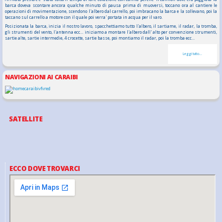
barca doveva scontare ancora qualche minuto di pausa prima di muoversi, toccano ora al cantiere le
operazioni di movimentazione, scendono l'albero dal carrello, poi imbracano la barca e la sollevano, poi la
taccano sul carrello a motore con il quale poi verra' portata in acqua per il varo.
Posizionata la barca, inizia il nostro lavoro, spacchettiamo tutto l'albero, il sartiame, il radar, la tromba,
gli strumenti del vento, l'antenna ecc... iniziamo a montare l'albero dall' alto per convenzione strumenti,
sartie alte, sartie intermedie, 4 crocette, sartie basse, poi montiamo il radar, poi la tromba ecc...
Leggi tutto...
NAVIGAZIONI AI CARAIBI
SATELLITE
ECCO DOVE TROVARCI