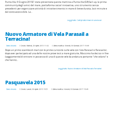
Punta Ala, 9 Giugno 2015E' stata presentata questa mattina a Punta Ala (GR) Sail-up, la prima
community degli amici del mare, piattaforma social innovativa, uno strumento senza
precedenti per organizzare attività di intrattenimento in mare di breve durata, last-minute e
dal costo accessibile. La...
Leggi tutto: Sail Up tutto il mare in una tasca!
Nuovo Armatore di Vela Parasail a
Terracina!
Diario di bordo
Creato: Martedì, 28 Aprile 2015 11:02
Ultima modifica: Venerdì, 06 Gennaio 2017 19:49
Dopo un primo scambio di mail con le prime curiosità sulle vele con l'ala Parasail e Parasailor,
dopo aver partecipato ad una delle nostre prove test a mare gratuite, Massimo ha deciso in fine
(saggiamente) di entrare in possesso di una di queste vele da andatura portante "che volano" e
che hanno...
Leggi tutto: Nuovo Armatore di Vela Parasail a Terracina!
Pasquavela 2015
Diario di bordo
Creato: Lunedì, 06 Aprile 2015 19:51
Ultima modifica: Venerdì, 06 Gennaio 2017 19:49