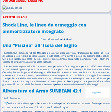
DUFOUR GRAND' LARGE PIC
ARTICOLI FLASH
Shock Line, le linee da ormeggio con
ammortizzatore integrato
Entra nel mondo
Shock Line!
Una "Piscina" all' Isola del Giglio
13 Agosto 2009 - Siamo Partiti con Max, Nadia e la principessa Ginevra per trascorrere due giorni all' Isola
del Giglio gia' con l'idea di passare la notte in rada perche' ovviamente il piccolo e bellissimo porticciolo del
Giglio non sarebbe mai stato libero nei due giorni precedenti al Ferragosto, neanche per "Soul Rebel", ma
sopratutto per godercela davvero questa vacanza.
L'idea era comunque quella di scendere a terra per cena e fare un giro al porto e cosi' e' stato, siamo
arrivati facendo purtroppo una smotorata di 3 ore per assenza di vento, alla fantastica rada delle
Cannelle, dietro alla punta ed allo scoglio delle Scole. Gia' erano ancorate una decina di barche a vela ed
altrettante a motore alla ruota, trovato il nostro posticino piu' vicino possibile alla spiaggia dove saremo
scesi per la sera al ristorantino in riva al mare, ci siamo gustati il meritato pranzo e relax, nel frattempo
il vento che era scirocco quando siamo entrati aveva girato a libeccio proprio come pensavo ed era salito
gia' fino a 17 nodi in rada!!! Tutti cominciavano a spedare le ancore e dovevano rifare l'ormeggio.....
Alberatura ed Armo SUNBEAM 42.1
Leggi tutto...
20 e 21 Settembre,
andiamo a Cala Galera per alberare una barca che poi verra' trasferita al salone di Genova per essere
esposta in fiera, una Sunbeam 42.1 bellissima, 2 cabine 2 bagni.
Arrivato presto c'e' stato tutto il tempo di fare colazione con calma perche' il camion dove era poggiata la