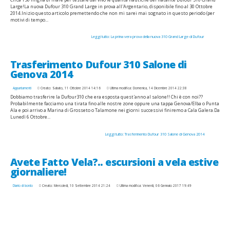
Large!La nuova Dufour 310 Grand Large in prova all'Argentario, disponibile fino al 30 Ottobre
2014.Inizio questo articolo premettendo che non mi sarei mai sognato in questo periodo (per
motivi di tempo...
Leggi tutto: La prima vera prova della nuova 310 Grand Large di Dufour
Trasferimento Dufour 310 Salone di
Genova 2014
Appuntamenti
Creato: Sabato, 11 Ottobre 2014 14:16
Ultima modifica: Domenica, 14 Dicembre 2014 22:38
Dobbiamo trasferire la ‪Dufour310‬ che era esposta quest'anno al salone!! Chi è con noi??
Probabilmente facciamo una tirata fino alle nostre zone oppure una tappa Genova/Elba o Punta
Ala e poi arrivo a Marina di Grosseto o Talamone nei giorni successivi finiremo a Cala Galera.Da
Lunedì 6 Ottobre...
Leggi tutto: Trasferimento Dufour 310 Salone di Genova 2014
Avete Fatto Vela?.. escursioni a vela estive
giornaliere!
Diario di bordo
Creato: Mercoledì, 10 Settembre 2014 21:24
Ultima modifica: Venerdì, 06 Gennaio 2017 19:49