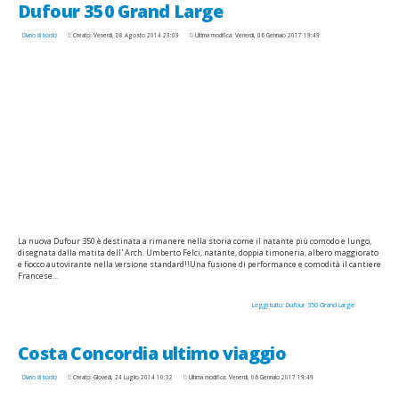
Dufour 350 Grand Large
Diario di bordo
Creato: Venerdì, 08 Agosto 2014 23:09
Ultima modifica: Venerdì, 06 Gennaio 2017 19:49
La nuova Dufour 350 è destinata a rimanere nella storia come il natante più comodo e lungo,
disegnata dalla matita dell' Arch. Umberto Felci, natante, doppia timoneria, albero maggiorato
e fiocco autovirante nella versione standard!!Una fusione di performance e comodità il cantiere
Francese...
Leggi tutto: Dufour 350 Grand Large
Costa Concordia ultimo viaggio
Diario di bordo
Creato: Giovedì, 24 Luglio 2014 10:32
Ultima modifica: Venerdì, 06 Gennaio 2017 19:49