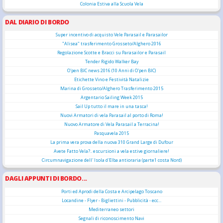
Colonia Estiva alla Scuola Vela
DAL DIARIO DI BORDO
Super incentivo di acquisto Vele Parasail e Parasailor
"Alisea" trasferimento Grosseto/Alghero 2016
Regolazione Scotte e Bracci su Parasailor e Parasail
Tender Rigido Walker Bay
O'pen BIC news 2016 (10 Anni di O'pen BIC)
Etichette Vino e Festività Natalizie
Marina di Grosseto/Alghero Trasferimento 2015
Argentario Sailing Week 2015
Sail Up tutto il mare in una tasca!
Nuovi Armatori di vela Parasail al porto di Roma!
Nuovo Armatore di Vela Parasail a Terracina!
Pasquavela 2015
La prima vera prova della nuova 310 Grand Large di Dufour
Avete Fatto Vela?.. escursioni a vela estive giornaliere!
Circumnavigazione dell' Isola d'Elba antioraria (parte1 costa Nord)
DAGLI APPUNTI DI BORDO...
Porti ed Aprodi della Costa e Arcipelago Toscano
Locandine - Flyer - Bigliettini - Pubblicità - ecc...
Mediterraneo settori
Segnali di riconoscimento Navi