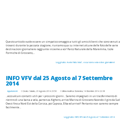
Questo articolo vuole essere un simpatico omaggio a tutti gli amici/clienti che sono venuti a
trovarci durante la passata stagione, riuniamo qua su internet alcune delle foto delle varie
destinazioni giornaliere raggiunte insieme a voi! Parco Naturale della Maremma, Isole
Formiche di Grosseto,...
Leggi tutto: Avete Fatto Vela?.. escursioni a vela estive giornaliere!
INFO VFV dal 25 Agosto al 7 Settembre
2014
Appuntamenti
Creato: Sabato, 23 Agosto 2014 23:58
Ultima modifica: Domenica, 14 Dicembre 2014 22:38
...ecco alcuni contatti utili per i prossimi giorni... Saremo impegnati in un trasferimento di
rientro di una barca a vela, partenza Alghero, arrivo Marina di Grosseto facendo il giro da Sud
Ovest fino a Nord Est della Corsica, poi Capraia, Elba ed arrivo!! Pertanto non saremo sempre
facilmente...
Leggi tutto: INFO VFV dal 25 Agosto al 7 Settembre 2014