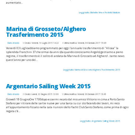
aumentato...
Leggi tutto: Etichette Vino e Festività Natalizie
Marina di Grosseto/Alghero
Trasferimento 2015
Diario di bordo
Creato: Venerdì, 10 Luglio 2015 14:22
Ultima modifica: Venerdì, 06 Gennaio 2017 19:49
Venerdì 03 Luglioabbiamo programmato per oggi l'annuale trasferimento di "Alisea" la
splendida Franchini 37 che ormai da anni (da quando conosciamo Angelo) gestiamo a pieno
regime, il trasferimento è il solito di andata da Marina di Grosseto ad Alghero!...tante news
quest'anno per uno dei...
Leggi tutto: Marina di Grosseto/Alghero Trasferimento 2015
Argentario Sailing Week 2015
Diario di bordo
Creato: Lunedì, 22 Giugno 2015 13:06
Ultima modifica: Venerdì, 06 Gennaio 2017 19:49
Giovedì 18 GiugnoOre 17:00dopo essermi recato dal mio amico Vittorio in cima a Porto Santo
Stefano per ritirare delle sartie nuove per una barca su cui sto facendo dei lavori, mi reco
all'appuntamento fissato nella sala riunioni dello Yacht Club Santo Stefano, come prima di ogni
regata c'è...
Leggi tutto: Argentario Sailing Week 2015