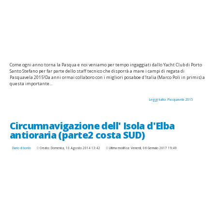
Come ogni anno torna la Pasqua e noi veniamo per tempo ingaggiati dallo Yacht Club di Porto
Santo Stefano per far parte dello staff tecnico che disporrà a mare i campi di regata di
Pasquavela 2015!Da anni ormai collaboro con i migliori posaboe d'Italia (Marco Poli in primis) a
questa importante...
Leggi tutto: Pasquavela 2015
Circumnavigazione dell' Isola d'Elba
antioraria (parte2 costa SUD)
Diario di bordo
Creato: Domenica, 10 Agosto 2014 13:42
Ultima modifica: Venerdì, 06 Gennaio 2017 19:49