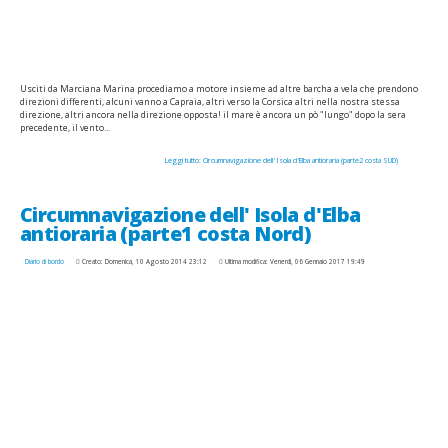
Usciti da Marciana Marina procediamo a motore insieme ad altre barcha a vela che prendono
direzioni differenti, alcuni vanno a Capraia, altri verso la Corsica altri nella nostra stessa
direzione, altri ancora nella direzione opposta! il mare è ancora un pò "lungo" dopo la sera
precedente, il vento...
Leggi tutto: Circumnavigazione dell' Isola d'Elba antioraria (parte2 costa SUD)
Circumnavigazione dell' Isola d'Elba
antioraria (parte1 costa Nord)
Diario di bordo
Creato: Domenica, 10 Agosto 2014 23:12
Ultima modifica: Venerdì, 06 Gennaio 2017 19:49