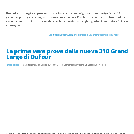
Una delle ultime gite appena terminata è stata una meravigliosa circumnavigazione di 7
giorni nei primi giorni di Agosto in senso antiorario dell' isola d'Elba!Vari fattori ben combinati
assieme hanno contribuito a rendere perfetta questa uscita, gli ingredienti sono stati, (oltre ai
meravigliosi...
Leggi tutto: Circumnavigazione dell' Isola d'Elba antioraria (parte1 costa Nord)
La prima vera prova della nuova 310 Grand
Large di Dufour
Diario di bordo
Creato: Lunedì, 20 Ottobre 2014 09:43
Ultima modifica: Venerdì, 06 Gennaio 2017 19:49
Circa 150 miglia di mare per testare dal vivo le qualità nautiche del natante Dufour 310 Grand