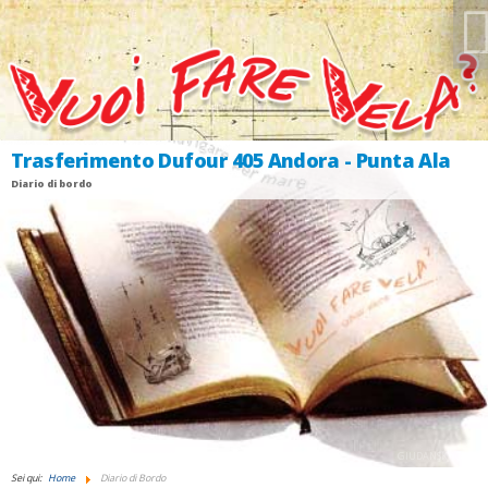
Trasferimento Dufour 405 Andora - Punta Ala
Diario di bordo
GIUDANSKY.COM
Sei qui:
Home
Diario di Bordo