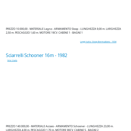
PREZZO 10.000,00 - MATERIALE Legno - ARMAMENTO Sloop - LUNGHEZZA 9,00 m. LARGHEZZA
2,50 m. PESCAGGIO 1,60 m. MOTORE 19CV. CABINE 1 - BAGNI 1
Leggi tutto: Sloop Bermudiano - 1934
Sciarrelli Schooner 16m - 1982
Vela Usato
PREZZO 140.000,00 - MATERIALE Acciaio - ARMAMENTO Schooner - LUNGHEZZA 23,00 m.
LARGHEZZA 4,00 m. PESCAGGIO 1,70 m. MOTORE 90CV. CABINE 5 - BAGNI 2