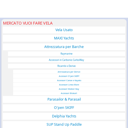
MERCATO VUOI FARE VELA
Vela Usato
MAXI Yachts
Attrezzatura per Barche
Raymarine
Accessori in Carbonio CarboWay
Ricambi x Derive
Attrezzatura per Derive
Accessori O'pen SKIFF
Accessori Canoe e Kayaks
Accessori Linea Mare
Accessori Walker Bay
Accessori Blokart
Parasailor & Parasail
O'pen SKIFF
Delphia Yachts
SUP Stand Up Paddle