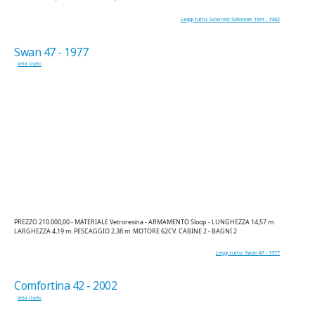
Leggi tutto: Sciarrelli Schooner 16m - 1982
Swan 47 - 1977
Vela Usato
PREZZO 210.000,00 - MATERIALE Vetroresina - ARMAMENTO Sloop - LUNGHEZZA 14,57 m.
LARGHEZZA 4,19 m. PESCAGGIO 2,38 m. MOTORE 62CV. CABINE 2 - BAGNI 2
Leggi tutto: Swan 47 - 1977
Comfortina 42 - 2002
Vela Usato