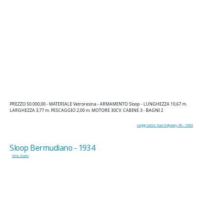
PREZZO 50.000,00 - MATERIALE Vetroresina - ARMAMENTO Sloop - LUNGHEZZA 10,67 m.
LARGHEZZA 3,77 m. PESCAGGIO 2,00 m. MOTORE 30CV. CABINE 3 - BAGNI 2
Leggi tutto: Sun Odyssey 36 - 1993
Sloop Bermudiano - 1934
Vela Usato