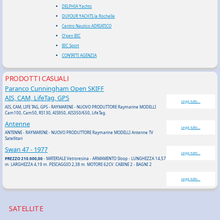
DELPHIA Yachts
DUFOUR YACHTS la Rochelle
Centro Nautico ADRIATICO
O'pen BIC
BIC Sport
CONTATTI AGENZIA
PRODOTTI CASUALI
Paranco Cunningham Open SKIFF
AIS, CAM, LifeTag, GPS
Leggi tutto...
AIS, CAM, LIFE TAG, GPS - RAYMARINE - NUOVO PRODUTTORE Raymarine MODELLI
Cam100, Cam50, RS130, AIS950, AIS350/650, LifeTag.
Antenne
Leggi tutto...
ANTENNE - RAYMARINE - NUOVO PRODUTTORE Raymarine MODELLI Antenne TV
Satellitari
Swan 47 - 1977
Leggi tutto...
PREZZO 210.000,00
- MATERIALE Vetroresina - ARMAMENTO Sloop - LUNGHEZZA 14,57
m. LARGHEZZA 4,19 m. PESCAGGIO 2,38 m. MOTORE 62CV. CABINE 2 - BAGNI 2
Leggi tutto...
SATELLITE