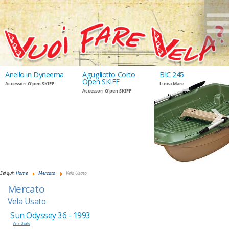
Anello in Dyneema
Agugliotto Corto
BIC 245
Open SKIFF
Accessori O'pen SKIFF
Linea Mare
Accessori O'pen SKIFF
GIUDANSKY.COM
Sei qui:
Home
Mercato
Vela Usato
Mercato
Vela Usato
Sun Odyssey 36 - 1993
Vela Usato