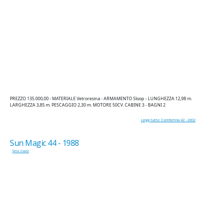
PREZZO 135.000,00 - MATERIALE Vetroresina - ARMAMENTO Sloop - LUNGHEZZA 12,98 m.
LARGHEZZA 3,85 m. PESCAGGIO 2,30 m. MOTORE 50CV. CABINE 3 - BAGNI 2
Leggi tutto: Comfortina 42 - 2002
Sun Magic 44 - 1988
Vela Usato