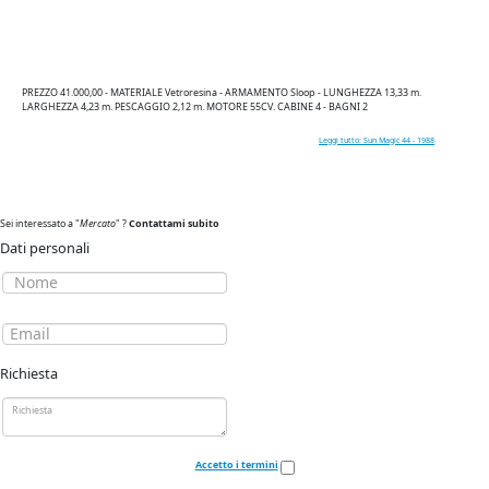
PREZZO 41.000,00 - MATERIALE Vetroresina - ARMAMENTO Sloop - LUNGHEZZA 13,33 m.
LARGHEZZA 4,23 m. PESCAGGIO 2,12 m. MOTORE 55CV. CABINE 4 - BAGNI 2
Leggi tutto: Sun Magic 44 - 1988
Sei interessato a "
Mercato
" ?
Contattami subito
Dati personali
Richiesta
Accetto i termini