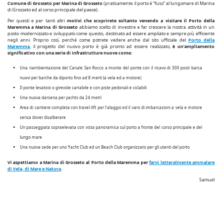
Comune di Grosseto per Marina di Grosseto
(praticamente il porto è “fuso” al lungomare di Marina
di Grosseto ed al corso principale del paese).
Per questi e per tanti altri
motivi che scoprirete soltanto venendo a visitare il Porto della
Maremma a Marina di Grosseto
abbiamo scelto di investire e far crescere la nostra attività in un
posto modernizzato e sviluppato come questo, destinato ad essere ampliato e sempre più efficiente
negli anni. Proprio così, perché come potrete vedere anche dal sito ufficiale del
Porto della
Maremma
, il progetto del nuovo porto è già pronto ad essere realizzato,
è un'ampliamento
significativo con una serie di infrastrutture nuove come:
Una riambientazione del Canale San Rocco a monte del ponte con il ricavo di 300 posti barca
nuovi per barche da diporto fino ad 8 merti (a vela ed a motore)
Il ponte levatoio o girevole carrabile e con piste pedonali e ciclabili
Una nuova darsena per yachts da 24 metri
Area di cantiere completa con travel-lift per l'alaggio ed il varo di imbarcazioni a vela e motore
senza dover disalberare
Un passeggiata sopraelevata con vista panoramica sul porto a fronte del corso principale e del
lungo mare
Una nuova sede per uno Yacht Club ed un Beach Club organizzato per gli utenti del porto
Vi aspettiamo a Marina di Grosseto al Porto della Maremma per
farvi letteralmente ammalare
di Vela, di Mare e Natura
.
Samuel