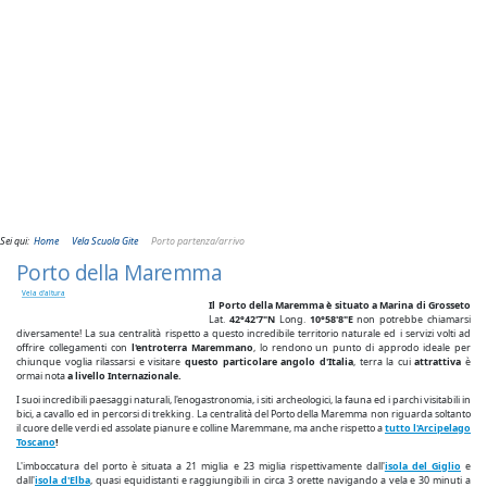
Sei qui:
Home
Vela Scuola Gite
Porto partenza/arrivo
Porto della Maremma
Vela d'altura
Il Porto della Maremma è situato a Marina di Grosseto
Lat.
42°42'7"N
Long.
10°58'8"E
non potrebbe chiamarsi
diversamente! La sua centralità rispetto a questo incredibile territorio naturale ed i servizi volti ad
offrire collegamenti con
l'entroterra Maremmano
, lo rendono un punto di approdo ideale per
chiunque voglia rilassarsi e visitare
questo particolare angolo d'Italia
, terra la cui
attrattiva
è
ormai nota
a livello Internazionale.
I suoi incredibili paesaggi naturali, l'enogastronomia, i siti archeologici, la fauna ed i parchi visitabili in
bici, a cavallo ed in percorsi di trekking. La centralità del Porto della Maremma non riguarda soltanto
il cuore delle verdi ed assolate pianure e colline Maremmane, ma anche rispetto a
tutto l'Arcipelago
Toscano
!
L'imboccatura del porto è situata a 21 miglia e 23 miglia rispettivamente dall'
isola del Giglio
e
dall'
isola d'Elba
, quasi equidistanti e raggiungibili in circa 3 orette navigando a vela e 30 minuti a