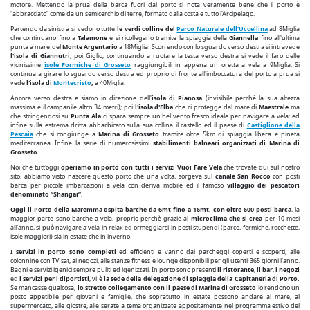
motore. Mettendo la prua della barca fuori dal porto si nota veramente bene che il porto è
“abbracciato” come da un semicerchio di terre, formato dalla costa e tutto l'Arcipelago.
Partendo da sinistra si vedono tutte
le verdi colline del
Parco Naturale dell'Uccellina
ad 8Miglia
che continuano fino a
Talamone
e si ricollegano tramite la spiaggia della
Giannella
fino all'ultima
punta a mare del
Monte Argentario
a 18Miglia. Scorrendo con lo sguardo verso destra si intravede
l'isola di Giannutri
, poi Giglio; continuando a ruotare la testa verso destra si vede il faro delle
vicinissime
isole Formiche di Grosseto
raggiungibili in appena un oretta a vela a 9Miglia. Si
continua a girare lo sguardo verso destra ed proprio di fronte all'imboccatura del porto a prua si
vede
l'isola di
Montecristo
,
a 40Miglia.
Ancora verso destra e siamo in direzione dell'
isola di
Pianosa
(invisibile perchè la sua altezza
massima è il campanile altro 34 metri); poi
l'isola d'Elba
che ci protegge dal mare di
Maestrale
ma
che stringendosi su
Punta Ala
ci spara sempre un bel vento fresco ideale per navigare a vela; ed
infine sulla estrema dritta abbarbicato sulla sua collina il castello ed il paese di
Castiglione della
Pescaia
che si congiunge a
Marina di Grosseto
tramite oltre 5km di spiaggia libera e pineta
mediterranea. Infine la serie di numerosissimi
stabilimenti balneari organizzati di Marina di
Grosseto.
Noi che tutt'oggi
operiamo in porto con tutti i servizi Vuoi Fare Vela
che trovate qui sul nostro
sito, abbiamo visto nascere questo porto che una volta, sorgeva sul
canale San Rocco
con posti
barca per piccole imbarcazioni a vela con deriva mobile ed il famoso
villaggio dei pescatori
denominato “Shangai”.
Oggi il Porto della Maremma ospita barche da 6mt fino a 16mt, con oltre 600 posti barca
, la
maggior parte sono barche a vela, proprio perchè grazie al
microclima che si crea
per 10 mesi
all'anno, si può navigare a vela in relax ed ormeggiarsi in posti stupendi (parco, formiche, rocchette,
isole maggiori) sia in estate che in inverno.
I servizi in porto sono completi
ed efficienti e vanno dai parcheggi coperti e scoperti, alle
colonnine con TV sat, ai negozi, alle stanze fitness e lounge disponibili per gli utenti 365 giorni l'anno.
Bagni e servizi igenici sempre puliti ed igenizzati. In porto sono presenti
il ristorante
,
il bar
,
i negozi
ed
i servizi per i diportisti
, vi è
la sede della delegazione di spiaggia della Capitaneria di Porto.
Se mancasse qualcosa,
lo stretto collegamento con il paese di Marina di Grosseto
lo rendono un
posto appetibile per giovani e famiglie, che sopratutto in estate possono andare al mare, al
supermercato, alle giostre, alle serate a tema organizzate appositamente nel programma estivo del