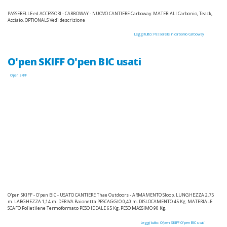
PASSERELLE ed ACCESSORI - CARBOWAY - NUOVO CANTIERE Carboway. MATERIALI Carbonio, Teack,
Acciaio. OPTIONALS Vedi descrizione
Leggi tutto: Passerelle in carbonio Carboway
O'pen SKIFF O'pen BIC usati
O'pen SKIFF
O'pen SKIFF - O'pen BIC - USATO CANTIERE Thae Outdoors - ARMAMENTO Sloop. LUNGHEZZA 2,75
m. LARGHEZZA 1,14 m. DERIVA Baionetta PESCAGGIO 0,40 m. DISLOCAMENTO 45 Kg. MATERIALE
SCAFO Polietilene Termoformato PESO IDEALE 65 Kg. PESO MASSIMO 90 Kg.
Leggi tutto: O'pen SKIFF O'pen BIC usati