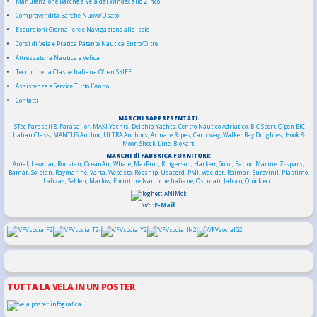
Manutenzione Barche a Vela dal Windex allo Zinco
Compravendita Barche Nuovo/Usato
Escursioni Giornaliere e Navigazione alle Isole
Corsi di Vela e Pratica Patente Nautica Entro/Oltre
Attrezzatura Nautica e Velica
Tecnici della Classe Italiana O'pen SKIFF
Assistenza e Service Tutto l'Anno
Contatti
MARCHI RAPPRESENTATI:
ISTec Parasail & Parasailor
, MAXI Yachts, Delphia Yachts,
Centro Nautico Adriatico, BIC Sport, O'pen BIC
Italian Class,
MANTUS Anchor, ULTRA Anchors,
Armare Ropes
, Carboway,
Walker Bay Dinghies
, Hook &
Moor, Shock-Line, BloKart.
MARCHI di FABBRICA FORNITORI:
Antal, Lewmar, Ronstan, OceanAir, Whale, MaxProp, Rutgerson, Harken, Goiot, Barton Marine, Z-spars,
Bamar, Solbian, Raymarine, Varta,
Webasto, Robship, Usacord, PMI, Waelder,
Raimar
,
Eurovinil, Plastimo,
Lalizas, Selden, Marlow, Forniture Nautiche Italiane, Osculati, Jabsco, Quick ecc..
Info:
E-Mail
TUTTA LA VELA IN UN POSTER