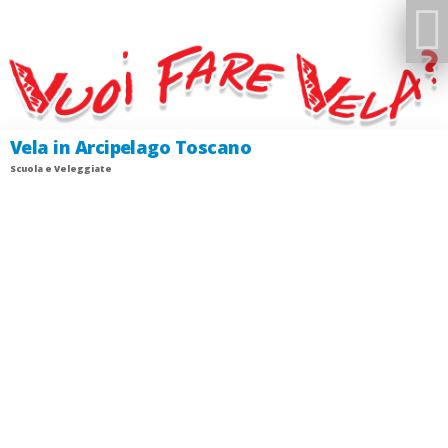
Vela in Arcipelago Toscano
Scuola e Veleggiate