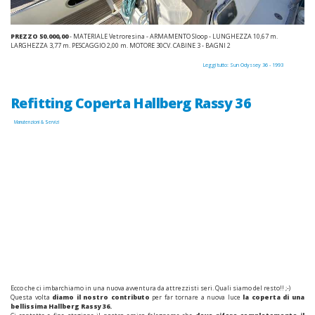
PREZZO 50.000,00
- MATERIALE Vetroresina - ARMAMENTO Sloop - LUNGHEZZA 10,67 m.
LARGHEZZA 3,77 m. PESCAGGIO 2,00 m. MOTORE 30CV. CABINE 3 - BAGNI 2
Leggi tutto: Sun Odyssey 36 - 1993
Refitting Coperta Hallberg Rassy 36
Manutenzioni & Servizi
Ecco che ci imbarchiamo in una nuova avventura da attrezzisti seri. Quali siamo del resto!! ;-)
Questa volta
diamo il nostro contributo
per far tornare a nuova luce
la coperta di una
bellissima Hallberg Rassy 36.