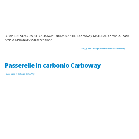
BOMPRESSI ed ACCESSORI - CARBOWAY - NUOVO CANTIERE Carboway. MATERIALI Carbonio, Teack,
Acciaio. OPTIONALS Vedi descrizione
Leggi tutto: Bompressi in carbonio CarboWay
Passerelle in carbonio Carboway
Accessori in Carbonio CarboWay