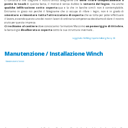
Ci contatta a fine stagione il nostro amico falegname che
deve rifare completamente il
ponte in teack
di questa barca, il motivo è senza dubbio la
vetustà del legno
, ma anche
qualche infiltrazione sotto coperta
qua e la che in barche simili non è contemplabile.
Entriamo in gioco noi perchè il falegname che si occupa di rifare i legni, non è in grado di
smontare e rimontare tutta l'attrezzatura di coperta
che va tolta per poter effettuare
il lavoro, essendo questo uno dei nostri lavori di ordinaria competenza decidiamo di dare il nostro
aiuto per questa impresa.
Ci rechiamo al cantiere
dove conosciamo l'armatore Massimo
un pomeriggio di Ottobre
,
la barca è già
disalberata e coperta
sotto la sua struttura invernale...
Leggi tutto: Refitting Coperta Hallberg Rassy 36
Manutenzione / Installazione Winch
Manutenzioni & Servizi