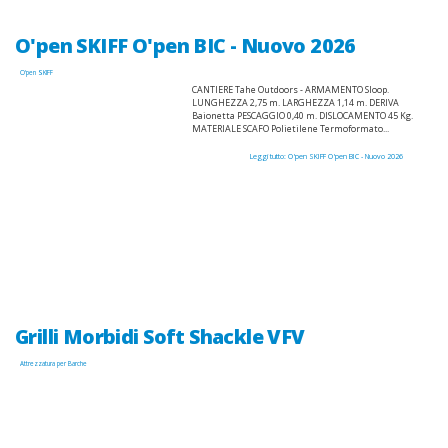
O'pen SKIFF O'pen BIC - Nuovo 2026
O'pen SKIFF
CANTIERE Tahe Outdoors - ARMAMENTO Sloop.
LUNGHEZZA 2,75 m. LARGHEZZA 1,14 m. DERIVA
Baionetta PESCAGGIO 0,40 m. DISLOCAMENTO 45 Kg.
MATERIALE SCAFO Polietilene Termoformato...
Leggi tutto: O'pen SKIFF O'pen BIC - Nuovo 2026
Grilli Morbidi Soft Shackle VFV
Attrezzatura per Barche