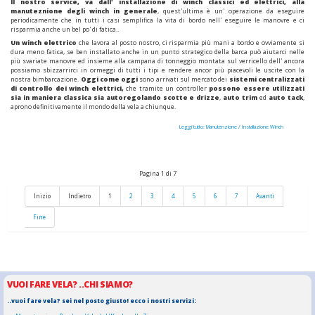
Il nostro service, va dall' installazione di winch classici ed elettrici, alla
manuteznione degli winch in generale
, quest'ultima è un' operazione da eseguire
periodicamente che in tutti i casi semplifica la vita di bordo nell' eseguire le manovre e ci
risparmia anche un bel po' di fatica..
Un winch elettrico
che lavora al posto nostro, ci risparmia più mani a bordo e ovviamente si
dura meno fatica, se ben installato anche in un punto strategico della barca può aiutarci nelle
più svariate manovre ed insieme alla campana di tonneggio montata sul verricello dell' ancora
possiamo sbizzarrirci in ormeggi di tutti i tipi e rendere ancor più piacevoli le uscite con la
nostra bimbarcazione.
Oggi come oggi
sono arrivati sul mercato dei
sistemi centralizzati
di controllo dei winch elettrici,
che tramite un controller
possono essere utilizzati
sia in maniera classica sia autoregolando scotte e drizze
,
auto trim
ed
auto tack
,
aprono definitivamente il mondo della vela a chiunque.
Leggi tutto: Manutenzione / Installazione Winch
Pagina 1 di 7
Inizio
Indietro
1
2
3
4
5
6
7
Avanti
Fine
VUOI FARE VELA? ..CHI SIAMO?
..vuoi fare vela? sei nel posto giusto! ecco i nostri servizi: