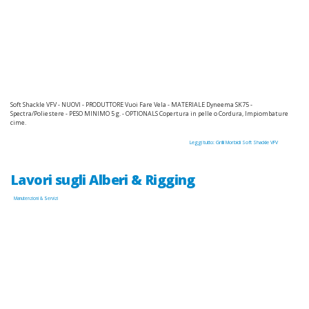
Soft Shackle VFV - NUOVI - PRODUTTORE Vuoi Fare Vela - MATERIALE Dyneema SK75 -
Spectra/Poliestere -
PESO MINIMO 5 g. - OPTIONALS Copertura in pelle o Cordura, Impiombature
cime.
Leggi tutto: Grilli Morbidi Soft Shackle VFV
Lavori sugli Alberi & Rigging
Manutenzioni & Servizi