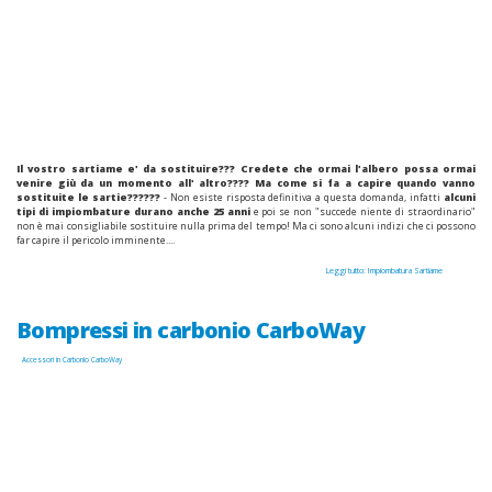
Il vostro sartiame e' da sostituire??? Credete che ormai l'albero possa ormai
venire giù da un momento all' altro???? Ma come si fa a capire quando vanno
sostituite le sartie??????
- Non esiste risposta definitiva a questa domanda, infatti
alcuni
tipi di impiombature durano anche 25 anni
e poi se non "succede niente di straordinario"
non è mai consigliabile sostituire nulla prima del tempo! Ma ci sono alcuni indizi che ci possono
far capire il pericolo imminente....
Leggi tutto: Impiombatura Sartiame
Bompressi in carbonio CarboWay
Accessori in Carbonio CarboWay