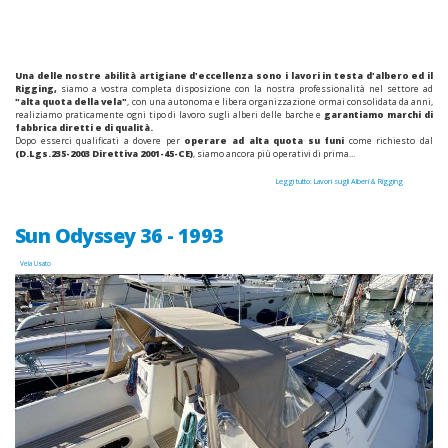
Una delle nostre abilità artigiane d'eccellenza sono i lavori in testa d'albero ed il
Rigging,
siamo a vostra completa disposizione con la nostra professionalità nel settore ad
"alta quota della vela"
, con una autonoma e libera organizzazione ormai consolidata da anni,
realiziamo praticamente ogni tipo di lavoro sugli alberi delle barche e
garantiamo marchi di
fabbrica diretti e di qualità.
Dopo esserci qualificati a dovere per
operare ad alta quota su funi
come richiesto dal
(D.Lgs.235-2003 Direttiva 2001-45-CE)
, siamo ancora più operativi di prima...
Leggi tutto: Lavori sugli Alberi & Rigging
Sun Odyssey 36 - 1993
Vela Usato