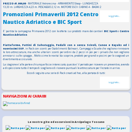
PREZZO 41.000,00
- MATERIALE Vetroresina - ARMAMENTO Sloop - LUNGHEZZA
13,33 m. LARGHEZZA 4,23 m. PESCAGGIO 2,12 m. MOTORE 55CV. CABINE 4 - BAGNI 2
Promozioni Primaverili 2012 Centro
Leggi tutto...
Nautico Adriatico e BIC Sport
E' partita la campagna Primavera 2012 con le offerte sui prodotti mare dei cantieri
BIC Sport
e
Centro
Nautico Adriatico
.
Piattaforme, Pattini di Salvataggio, Pedalò con o senza Scivoli, Canoe e Kayaks ed i
nuovissimi SUP
, in Pack con sconti per Stabilimenti Balneari, Campeggi e Scuole che vogliono rinnovare
le loro attrezzature, ma anche ulteriori sconti per ordini da 2 pezzi in poi per i privati che non vogliono
annoiarsi sulle spiagge... Moltissime le novita' da scoprire, prodotti per grandi e piccini per lo svago ed un
divertimento assicurato.
La stagione e' alle porte e chiunque fosse interessato, questo e' il periodo per ricevere un preventivo, avendo
a disposizione tutto il tempo di scegliere e di ricevere puntuali le attrezzature per l'estate in arrivo.
Ecco di seguito una serie di Pack creati ad hoc, alla portata di tutti:
Leggi tutto...
NAVIGAZIONI AI CARAIBI
Le nostre gite ed escursioni in Arcipelago Toscano