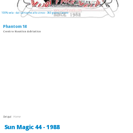
100% vela - dal sartiame allo zinco - 360 giorni l'anno
Phantom 18
Centro Nautico Adriatico
GIUDANSKY.COM
Sei qui:
Home
Sun Magic 44 - 1988