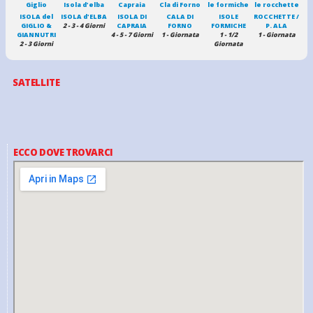
ISOLA del
ISOLA d'ELBA
ISOLA DI
CALA DI
ISOLE
ROCCHETTE /
GIGLIO &
2 - 3 - 4 Giorni
CAPRAIA
FORNO
FORMICHE
P. ALA
GIANNUTRI
4 - 5 - 7 Giorni
1 - Giornata
1 - 1/2
1 - Giornata
2 - 3 Giorni
Giornata
SATELLITE
ECCO DOVE TROVARCI