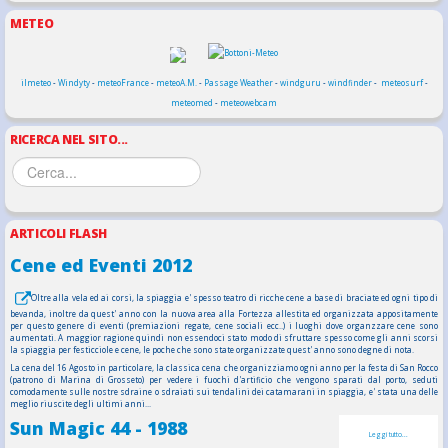
METEO
ilmeteo
-
Windyty
-
meteoFrance
-
meteoA.M.
-
Passage Weather
-
windguru
-
windfinder
-
meteosurf
-
meteomed
-
meteowebcam
RICERCA NEL SITO...
ARTICOLI FLASH
Cene ed Eventi 2012
Oltre alla vela ed ai corsi, la spiaggia e' spesso teatro di ricche cene a base di braciate ed ogni tipo di
bevanda, inoltre da quest' anno con la nuova area alla Fortezza allestita ed organizzata appositamente
per questo genere di eventi (premiazioni regate, cene sociali ecc..) i luoghi dove organzzare cene sono
aumentati. A maggior ragione quindi non essendoci stato modo di sfruttare spesso come gli anni scorsi
la spiaggia per festicciole e cene, le poche che sono state organizzate quest' anno sono degne di nota.
La cena del 16 Agosto in particolare, la classica cena che organizziamo ogni anno per la festa di San Rocco
(patrono di Marina di Grosseto) per vedere i fuochi d'artificio che vengono sparati dal porto, seduti
comodamente sulle nostre sdraine o sdraiati sui tendalini dei catamarani in spiaggia, e' stata una delle
meglio riuscite degli ultimi anni...
Sun Magic 44 - 1988
Leggi tutto...