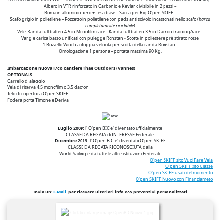
Albero in VTR rinforzato in Carbonio e Kevlar divisibile in 2 pezzi –
Boma in alluminio nero + Tesa base – Sacca per Rig O'pen SKIFF -
Scafo grigio in polietilene – Pozzetto in polietilene con pads anti scivolo incastonati nello scafo (
barca
completamente riciclabile
)
Vele: Randa full batten 4.5 in Monofilm race - Randa full batten 3.5 in Dacron training/race -
Vang e carica basso unificati con pulegge Ronstan - Scotte in poliestere prè stirato rosse
1 Bozzello Winch a doppia velocità per scotta della randa Ronstan -
Omologazione 1 persona – portata massima 90 Kg.
Imbarcazione nuova F/co cantiere Thae Outdoors (Vannes)
OPTIONALS:
Carrello di alaggio
Vela di riserva 4.5 monofilm o 3.5 dacron
Telo di copertura O'pen SKIFF
Fodera porta Timone e Deriva
Luglio 2009:
l' O'pen BIC e' diventato ufficialmente
CLASSE DA REGATA di INTERESSE Federale.
Dicembre 2019:
l' O'pen BIC e' diventato O'pen SKIFF
CLASSE DA REGATA RICONOSCIUTA dalla
World Sailing e da tutte le altre istituzioni Federali.
O'pen SKIFF sito Vuoi Fare Vela
O'pen SKIFF sito Classe
O'pen SKIFF usati del momento
O'pen SKIFF Nuovo con Finanziameto
Invia un'
E-Mail
per ricevere ulteriori info e/o preventivi personalizzati