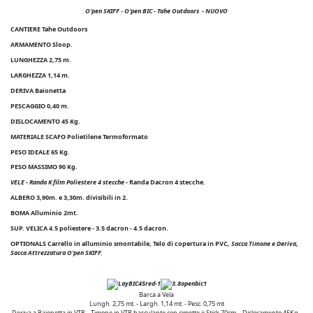
O'pen SKIFF - O'pen BIC - Tahe Outdoors
- NUOVO
CANTIERE Tahe Outdoors
ARMAMENTO Sloop.
LUNGHEZZA 2,75 m.
LARGHEZZA 1,14 m.
DERIVA Baionetta
PESCAGGIO 0,40 m.
DISLOCAMENTO 45 Kg.
MATERIALE SCAFO Polietilene Termoformato
PESO IDEALE 65 Kg.
PESO MASSIMO 90 Kg.
VELE - Randa K film Poliestere 4 stecche
- Randa Dacron 4 stecche.
ALBERO 3,90m. e 3,30m. divisibili in 2.
BOMA Alluminio 2mt.
SUP. VELICA 4.5 poliestere - 3.5 dacron - 4.5 dacron.
OPTIONALS Carrello in alluminio smontabile, Telo di copertura in PVC
, Sacca Timone e Deriva,
Sacca Attrezzatura O'pen SKIFF
.
Barca a Vela
Lungh. 2,75 mt. - Largh. 1,14 mt. - Pesc. 0,75 mt
Deriva a Baionetta in VTR – Timone in VTR basculante con cimette e Stick 70cm. - Dislocamento 45Kg -