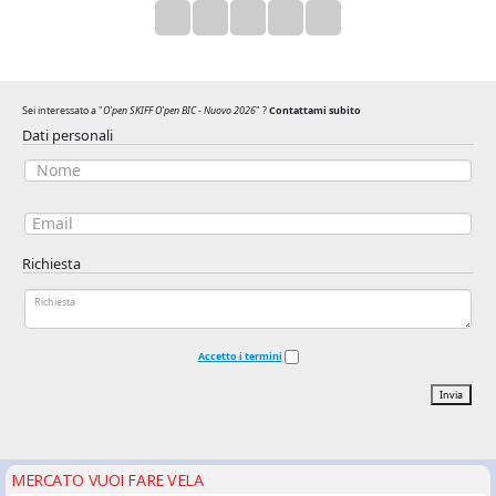
Sei interessato a "
O'pen SKIFF O'pen BIC - Nuovo 2026
" ?
Contattami subito
Dati personali
Richiesta
Accetto i termini
Invia
MERCATO VUOI FARE VELA