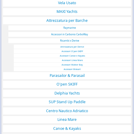
Vela Usato
MAXI Yachts
Attrezzatura per Barche
Raymarine
Accessori in Carbonio CarboWay
Ricambi x Derive
Attrezzatura per Derive
Accessori O'pen SKIFF
Accessori Canoe e Kayaks
Accessori Linea Mare
Accessori Walker Bay
Accessori Blokart
Parasailor & Parasail
O'pen SKIFF
Delphia Yachts
SUP Stand Up Paddle
Centro Nautico Adriatico
Linea Mare
Canoe & Kayaks