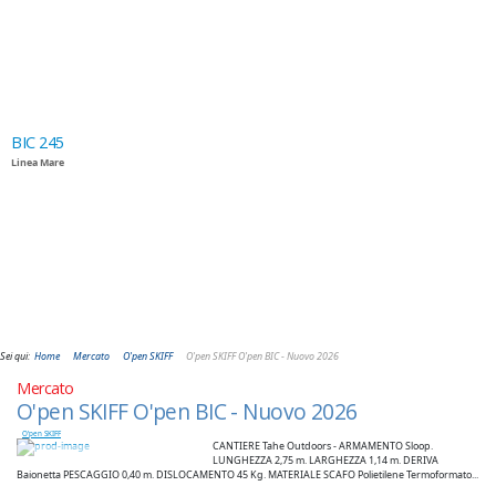
BIC 245
Linea Mare
Sei qui:
Home
Mercato
O'pen SKIFF
O'pen SKIFF O'pen BIC - Nuovo 2026
Mercato
O'pen SKIFF O'pen BIC - Nuovo 2026
O'pen SKIFF
CANTIERE Tahe Outdoors - ARMAMENTO Sloop.
LUNGHEZZA 2,75 m. LARGHEZZA 1,14 m. DERIVA
Baionetta PESCAGGIO 0,40 m. DISLOCAMENTO 45 Kg. MATERIALE SCAFO Polietilene Termoformato...