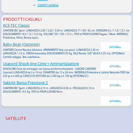
CONTATTI AGENZIA
PRODOTTI CASUALI
ACE-TEC Classic
CANTIERE BIC Sport. LUNGHEZZA 2,90 / 3,20 / 3,50 m. LARGHEZZA 71 / 80 / 82 cm. SPESSORE 9,5 / 11,4 / 12,1 cm.
DISLOCAMENTO 10,5 / 12 / 13,5 Kg. VOLUME 130 / 185 / 215 L. TIPO di PROPULSIONE Pagaia / Wave. MATERIALI
Polistirene, Vetro, Resina epox.,
Baby Boat (Optimist)
Leggi tutto...
CANTIERE Centro Nautico Adriatico. ARMAMENTO Vela con picco. LUNGHEZZA 2,30 m.
LARGHEZZA 1,13 m. DERIVA baionetta DISLOCAMENTO 35 Kg. VELE Randa. SUP. VELICA 3,25 mq. OPTIONALS
Carrello alaggio, Telo copribarca...
Usacord Shock-line Cime + Ammortizzatore
Leggi tutto...
SHOCKLINE Cima da ormeggio con Gassa ed Ammortizzatore - USAORD CANTIERE
Usacord LUNGHEZZA da 2 a 10 mt. DIAMETRO da 12 a 26 mm. MATERIALE Poliestere e Lattice Naturale PESO da
220 gr a 6.400 gr CARICO DI ROTTURA da 2.340 kg a 6.100 kg OPTIONALS Ci
YakkAir Bassa Pressione 2
Leggi tutto...
CANTIERE BIC Sport. LUNGHEZZA 4,10 m. LARGHEZZA 0,96 m. PESCAGGIO 0,10 m.
DISLOCAMENTO 13,5 Kg. TIPO di PROPULSIONE Remi...
Leggi tutto...
SATELLITE