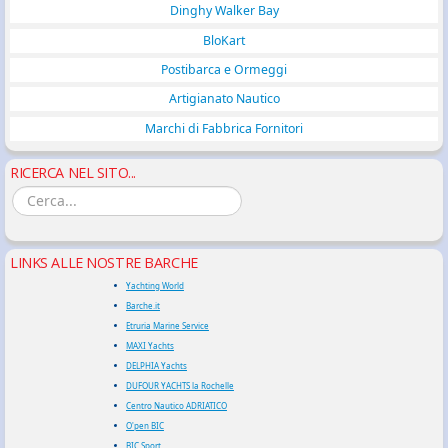
Dinghy Walker Bay
BloKart
Postibarca e Ormeggi
Artigianato Nautico
Marchi di Fabbrica Fornitori
RICERCA NEL SITO...
LINKS ALLE NOSTRE BARCHE
Yachting World
Barche.it
Etruria Marine Service
MAXI Yachts
DELPHIA Yachts
DUFOUR YACHTS la Rochelle
Centro Nautico ADRIATICO
O'pen BIC
BIC Sport