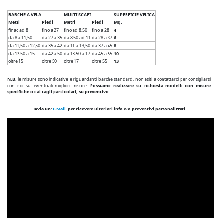
BARCHE A VELA
MULTI SCAFI
SUPERFICIE VELICA
Metri
Piedi
Metri
Piedi
Mq.
finao ad 8
fino a 27
fino ad 8,50
fino a 28
4
da 8 a 11,50
da 27 a 35
da 8,50 ad 11
da 28 a 37
6
da 11,50 a 12,50
da 35 a 42
da 11 a 13,50
da 37 a 45
8
da 12,50 a 15
da 42 a 50
da 13,50 a 17
da 45 a 55
10
oltre 15
oltre 50
oltre 17
oltre 55
13
N.B.
le misure sono indicative e riguardanti barche standard, non esiti a contattarci per consigliarsi
con noi su eventuali migliori misure.
Possiamo realizzare su richiesta modelli con misure
specifiche o dai tagli particolari, su preventivo.
Invia un'
E-Mail
per ricevere ulteriori info e/o preventivi personalizzati