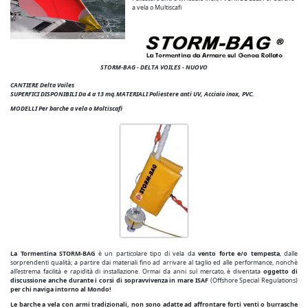
a vela o Multiscafi
STORM-BAG - DELTA VOILES
- NUOVO
CANTIERE Delta Voiles
SUPERFICI DISPONIBILI Da 4 a 13 mq.
MATERIALI Poliestere anti UV, Acciaio inox, PVC.
MODELLI Per barche a vela o Moltiscafi
La Tormentina STORM-BAG
è un particolare tipo di vela da
vento forte e/o tempesta
, dalle
sorprendenti qualità; a partire dai materiali fino ad arrivare al taglio ed alle performance, nonchè
all'estrema facilità e rapidità di installazione. Ormai da anni sul mercato, è diventata
oggetto di
discussione anche durante i corsi di sopravvivenza in mare ISAF
(Offshore Special Regulations)
per chi naviga intorno al Mondo!
Le barche a vela con armi tradizionali, non sono adatte ad affrontare forti venti o burrasche