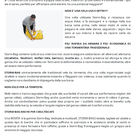
3 -
I due lembi che si uniscono a poppa dello strallo, creano un profilo solido e tridimensionale - tipo
ala di aereo, perfetto per affrontare venti estremi, ha una portanza maggiore!!
NON E' UNA VELA USA E GETTA!!!!
Una volta utilizzata Storm-Bag si risciacqua con
acqua dolce, si fa asciugare e si ripiega nella sua
borsa come prima, nello stesso modo di come si
piegano le vele delle derive, seguendo i segni che
sono al suo interno è facile da riporre come da
estrarre.
PIU' RAPIDA DA ARMARE E PIU' ECONOMICA DI
UNA TORMENTINA TRADIZIONALE:
Storm-Bag contiene tutto al suo interno e non occorre eseguire costosi lavori all' albero ed alla barca
(Stralletto, Tenditori, Golfari Vela, Garrocci, Scotte ecc..)
, inoltre preserva ed allunga la vita al
genoa che se utilizzato rollato con forti venti lo deformerebbe e rovinerebbe irreversibilmente, oltre
ad essere meno performante.
STORM-BAG
contrariamente alle tradizionali vele da tormenta, che una volta ingarrocciate sugli
stralletti si issano involontariamente iniziando a fileggiare con violenza, si issa solamente quando lo
vogliamo noi e decidiamo di dispiegarla dalla sua borsa.
NON SOLO PER LA TEMPESTA:
Molti clienti ci hanno segnalato che grazie alla sua facilità d'uso ed alle sue performance migliori del
genoa rollato, utilizzano Storm-Bag anche quandoil vento incrementa e serve di rollare il genoa...
Anche noi condividiamoin pieno questa idea proprio per i suddetti motivi, oltre ai benefici sulla
stabilità della barca, la velocità e l'angolo migliore del genoa rollato ed il confort a bordo.
STORM BAG ANCHE PER I MULTISCAFI:
Una NOVITA' è la gamma Storm-Bag dedicata ai multiscafi, STORM-BAGS testate, tagliate ed adatte a
questo tipo di barche che in particolare soffrono lo scarroccio e le andature strette al vento in
presenza di mare formato e forti raffiche, grazie a Storm-Bag fronteggiare meglio un groppo sarà
sinonimo di maggior sicurezza