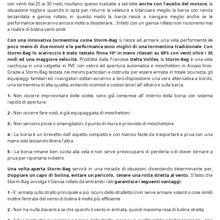
con venti dai 25 ai 30 nodi, risultano spesso inadatte a tali lotte
anche con l'ausilio del motore
, la
situazione miglora quando si opta per ridurre la velatura e bilanciare meglio la barca con randa
terzarolata e genoa rollato, in questo modo la barca riesce a navigare meglio anche se le
performance lasceranno ancora molto a desiderare... Infatti con un genoa rollato non riusciremo mai
a risalire di bolina venti simili.
Con una innovativa tormentina come Storm-Bag
si riesce ad armare una vela performante
in
poco meno di due minuti e le performance sono migliri di una tormentina tradizionale. Con
Storm-Bag lo scarroccio è stato testato finoa 10° in meno rilevati su GPS con venti oltre i 35
nodi ed una maggiore velocità.
Prodotta dalla Francese
Delta Voliles
, la
Storm-Bag
è una vela
racchiusa in una valgetta in PVC con velcro ad apertura automatica e moschettoni in Acciaio Inox.
Grazie a Storm-Bag testata nei minimi particolari e costruita per essere armata in totale sicurezza, gli
equipaggi familiari ed i navigatori solitari avranno a loro disposizione una vera alternativa a bordo,
una tormentina di alta qualità, evitando scomodi e costosi lavori all' albero e sulla barca.
1-
Non occorre improvvisare delle scotte, sono già comprese all' interno della borsa con sistema
rapido di apertura
2 -
Non occorre fare nodi, è già equipaggiata di moschettoni
3 -
Non servono pinze o smanigliatori, il punto di mura è provvisto di moschettone
4 -
La borsa è un brevetto dall' aspetto compatto e con manico facile da trasportare a prua con una
mano sola lasciando libera l'altra
5 -
La borsa rimane ben cucita alla vela e non serve preoccuparsi di perderla o di dover tornare a
prua per riportarla indietro
Una volta aperta Storm-Bag
servirà in una miriade di situazioni diventando determinante per;
Doppiare un capo di bolina, evitare un pericolo, tenere una rotta stretta al vento.
Il fatto che
Storm-Bag avvolga il Genoa rollato da entrambi i lati
garantisce i seguenti vantaggi:
1 -
E' armata sullo strallo principale e più sicuro dello stralletto (non serve armare volanti o cose simili)
inoltre l'entrata del vento di bolina è molto più efficiente
2 -
Non ha nulla davanti a se che sporchi il vento in entrata, quindi massima resa di bolina stretta