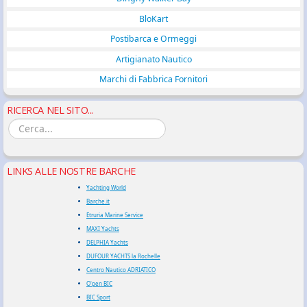
BloKart
Postibarca e Ormeggi
Artigianato Nautico
Marchi di Fabbrica Fornitori
RICERCA NEL SITO...
LINKS ALLE NOSTRE BARCHE
Yachting World
Barche.it
Etruria Marine Service
MAXI Yachts
DELPHIA Yachts
DUFOUR YACHTS la Rochelle
Centro Nautico ADRIATICO
O'pen BIC
BIC Sport