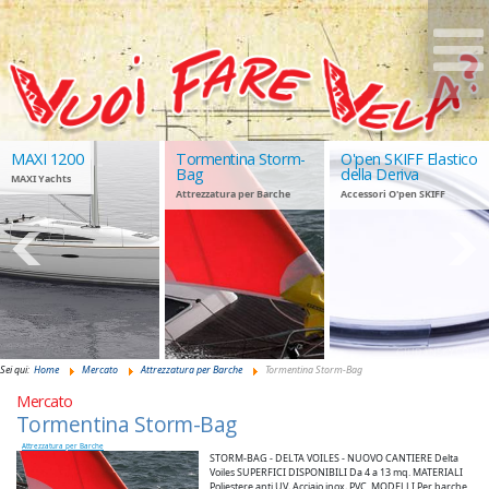
MAXI 1200
Tormentina Storm-
O'pen SKIFF Elastico
Bag
della Deriva
MAXI Yachts
Attrezzatura per Barche
Accessori O'pen SKIFF
GIUDANSKY.COM
Sei qui:
Home
Mercato
Attrezzatura per Barche
Tormentina Storm-Bag
Mercato
Tormentina Storm-Bag
Attrezzatura per Barche
STORM-BAG - DELTA VOILES - NUOVO CANTIERE Delta
Voiles SUPERFICI DISPONIBILI Da 4 a 13 mq. MATERIALI
Poliestere anti UV, Acciaio inox, PVC. MODELLI Per barche