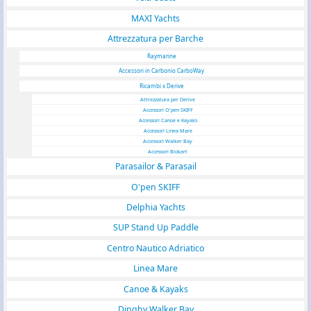
MAXI Yachts
Attrezzatura per Barche
Raymarine
Accessori in Carbonio CarboWay
Ricambi x Derive
Attrezzatura per Derive
Accessori O'pen SKIFF
Accessori Canoe e Kayaks
Accessori Linea Mare
Accessori Walker Bay
Accessori Blokart
Parasailor & Parasail
O'pen SKIFF
Delphia Yachts
SUP Stand Up Paddle
Centro Nautico Adriatico
Linea Mare
Canoe & Kayaks
Dinghy Walker Bay