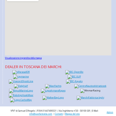
Visualizzazione ingrandita della mappa
DEALER IN TOSCANA DEI MARCHI:
VFV? di Samuel D'Angelo | P.IVA 01447490531 | Via Inghilterra n°20 - 58100 GR | E-Mail:
Admin
info@vuoifarevela.com
|
Contatti
|
Mappa del sito