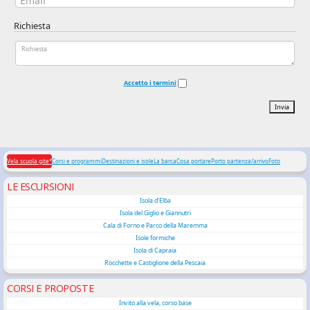
Richiesta
Accetto i termini
Invia
Vela scuola gite*
Corsi e programmi
Destinazioni e isole
La barca
Cosa portare
Porto partenza/arrivo
Foto
LE ESCURSIONI
Isola d'Elba
Isola del Giglio e Giannutri
Cala di Forno e Parco della Maremma
Isole formiche
Isola di Capraia
Rocchette e Castiglione della Pescaia
CORSI E PROPOSTE
Invito alla vela, corso base