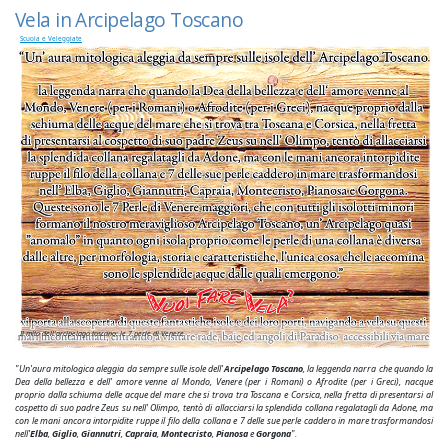
Vela in Arcipelago Toscano
Scuola e Veleggiate
Il mito dell'arcipelago toscano: le 7 perle di Venere
"Un'aura mitologica aleggia da sempre sulle isole dell'
Arcipelago Toscano
, la leggenda narra che quando la
Dea della bellezza e dell' amore venne al Mondo, Venere (per i Romani) o Afrodite (per i Greci), nacque
proprio dalla schiuma delle acque del mare che si trova tra Toscana e Corsica, nella fretta di presentarsi al
cospetto di suo padre Zeus su nell' Olimpo, tentò di allacciarsi la splendida collana regalatagli da Adone, ma
con le mani ancora intorpidite ruppe il filo della collana e 7 delle sue perle caddero in mare trasformandosi
nell'
Elba
,
Giglio
,
Giannutri
,
Capraia
,
Montecristo
,
Pianosa
e
Gorgona
".