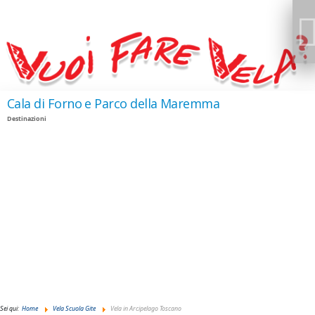
Cala di Forno e Parco della Maremma
Isole formiche
Destinazioni
Destinazioni
GIUDANSKY.COM
Sei qui:
Home
Vela Scuola Gite
Vela in Arcipelago Toscano