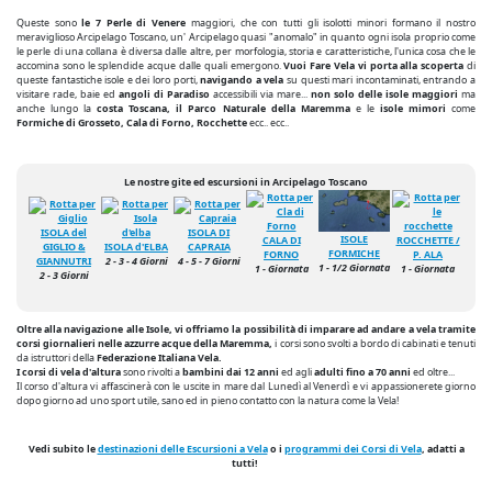
Queste sono
le 7 Perle di Venere
maggiori, che con tutti gli isolotti minori formano il nostro
meraviglioso Arcipelago Toscano, un' Arcipelago quasi "anomalo" in quanto ogni isola proprio come
le perle di una collana è diversa dalle altre, per morfologia, storia e caratteristiche, l'unica cosa che le
accomina sono le splendide acque dalle quali emergono.
Vuoi Fare Vela vi porta alla scoperta
di
queste fantastiche isole e dei loro porti,
navigando a vela
su questi mari incontaminati, entrando a
visitare rade, baie ed
angoli di Paradiso
accessibili via mare...
non solo delle isole maggiori
ma
anche lungo la
costa Toscana, il Parco Naturale della Maremma
e le
isole mimori
come
Formiche di Grosseto, Cala di Forno, Rocchette
ecc.. ecc..
Le nostre gite ed escursioni in Arcipelago Toscano
ISOLA del
ISOLA DI
ISOLE
CALA DI
ROCCHETTE /
GIGLIO &
ISOLA d'ELBA
CAPRAIA
FORMICHE
FORNO
P. ALA
GIANNUTRI
2 - 3 - 4 Giorni
4 - 5 - 7 Giorni
1 - 1/2 Giornata
1 - Giornata
1 - Giornata
2 - 3 Giorni
Oltre alla navigazione alle Isole, vi offriamo la possibilità di imparare ad andare a vela tramite
corsi giornalieri nelle azzurre acque della Maremma,
i corsi sono svolti a bordo di cabinati e tenuti
da istruttori della
Federazione Italiana Vela.
I corsi di vela d'altura
sono rivolti a
bambini dai 12 anni
ed agli
adulti fino a 70 anni
ed oltre...
Il corso d'altura vi affascinerà con le uscite in mare dal Lunedì al Venerdì e vi appassionerete giorno
dopo giorno ad uno sport utile, sano ed in pieno contatto con la natura come la Vela!
Vedi subito le
destinazioni delle Escursioni a Vela
o i
programmi dei Corsi di Vela
, adatti a
tutti!