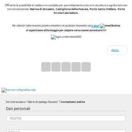
Offriamo la possibilità di mettervi in contatto per pernottamento a terra in strutture o agriturismi con
noi convenzionati:
Marina di Grosseto, Castiglione della Pescaia
, Porto Santo Stefano, Porto
Ercole/Cala Galera.
Per ulteriori informazioni potete contattarci in qualsiasi momento via
E-Mail
vi aspettiamo all'ormeggio per salpare verso nuove avventure!!!!!
Avanti
Sei interessato a "
Vela in Arcipelago Toscano
" ?
Contattami subito
Dati personali