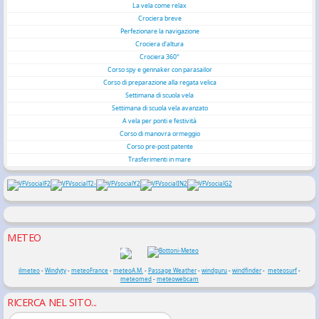
La vela come relax
Crociera breve
Perfezionare la navigazione
Crociera d'altura
Crociera 360°
Corso spy e gennaker con parasailor
Corso di preparazione alla regata velica
Settimana di scuola vela
Settimana di scuola vela avanzato
A vela per ponti e festività
Corso di manovra ormeggio
Corso pre-post patente
Trasferimenti in mare
METEO
ilmeteo
-
Windyty
-
meteoFrance
-
meteoA.M.
-
Passage Weather
-
windguru
-
windfinder
-
meteosurf
-
meteomed
-
meteowebcam
RICERCA NEL SITO...