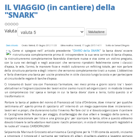
IL VIAGGIO (in cantiere) della
"SNARK"
Valuta
Diario di bordo
Creato: Martedì, 05 Giugno 2012 11:33
Ultima modifica: Venerdì, 17 Luglio 2015 14:11
Scritto da Samuel D'Angelo
Come vi spiegavo nell' articolo precedente "
DIARIO della SNARK
" la barca dovra' essere
ristrutturata completamente prima di intraprendere la sua vera carriera di barca d'epoca,
la ristruttureremo completametne facendola diventare nuova e viva come un violino pregiato,
con la cura nei dettagli e negli accessori che verranno riprodotti fedelmente come i classici
d'epoca, le vele, l'armo, le manovre fisse e mobili subiranno un refitting totale, per non parlare
della struttura portante e degli interni che verranno completamente tirati a nuovo. L'obbiettivo
e' farla diventare una barca per uscite piratesche in stile classico lungo la costa e per partecipare
al circuito delle regate di barche d'epoca.
Ci troviamo di buon' ora con Francesco l'armatore, nei mesi prima e giorni scorsi tra' i lavori
abitudinari e l'orgnanizzazione dei lavori estivi siamo riusciti ad organizzarci in modo da trovare
un compromesso tra' spesa e tempo in cui la barca dovra' stare a terra, tutto questo si e'
trasformato in:
Portare la barca al podere del nonno di Francesco ad Istia d'Ombrone, dove rimarra' per qualche
settimana all' aperto prima di spostarsi all' interno di un mega capannone dove inizieranno i
lavori veri e propri, che dureranno tutto l'inverno. Per fare cio' si e' dovuto organizzare il cantiere
di Castiglione della Pescaia per alaggio, disalberaggio dei due alberi e lavaggio della carena, il
trasporto eccezionale per Istia e una grossa gru' per scaricare la barca, oltre a questo abbiamo
dovuto trovare la sella adatta e realizzare i tacchi provvisori, in vista di montare quelli regolabili e
le ruote all' invaso. CARDIOPALMA!
Salpiamo da Marina di Grosseto ed arriviamo a Castiglione per le 11:00 come da accordi, iniziamo
a smontare il timone ed il sartiame per togliere gli alberi, disalbero, alaggio e lavaggio portano