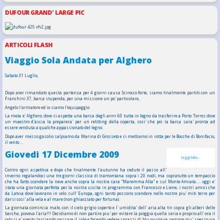
DUFOUR GRAND' LARGE PIC
ARTICOLI FLASH
Viaggio Sola Andata per Alghero
Sabato 31 Luglio,
Dopo aver rimandato questa partenza per 4 giorni causa Scirocco forte, siamo finalmente partiti con un
Franchini 37, barca stupenda, per una missione un po' particolare,
Angelo l'armatore ed io siamo l'equipaggio.
La meta e' Alghero, dove ci aspetta una barca degli anni 60 tutta in legno da trasferire a Porto Torres dove
un maestro d'ascia la preparera' per un refitting della coperta, cosi' che poi la barca sara' pronta ad
essere venduta a qualche appassionato del legno.
Dopo aver messo gasolio salpiamo da Marina di Grosseto e ci mettiamo in rotta per le Bocche di Bonifacio,
il vento ...
Giovedi 17 Dicembre 2009
Leggi tutto...
Contro ogni aspettiva e dopo che finalmente l'autunno ha ceduto il passo all'
inverno regalandoci una tre giorni classica di tramontana sopra i 20 nodi, ma sopratutto un tempaccio
che ha fatto scendere la neve anche sopra la nostra cara "Maremma Alta" e sul Monte Amiata..... oggi e'
stata una giornata perfetta per la nostra uscita in programma con Francesco e Liene, i nostri amici che
da Latvia dove lavorano in volo sull' Europa, ogni tanto possono scendere nelle nostre piu' miti terre per
darsi cosi' alla vela e al mare (non ghiacciato per fortuna).
La giornata comincia male, con il cielo grigio coperto e l' umidita' dell' aria alta fin sopra gli alberi delle
barche, pioveva l'aria!!! Decidiamo di non partire piu' per evitare la pioggia quella seria e proprio all' ora il
celo si e' aperto lasciando passare il sole e facendo vedere sprazzi di blu ovunque sempre piu' spesso via