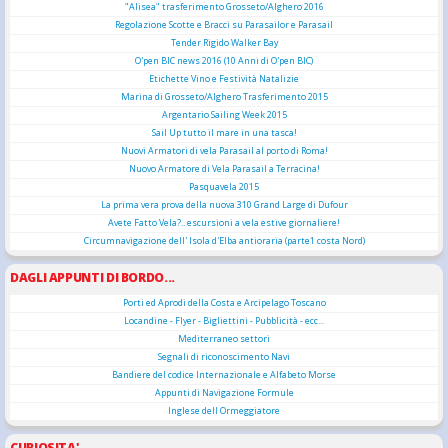
"Alisea" trasferimento Grosseto/Alghero 2016
Regolazione Scotte e Bracci su Parasailor e Parasail
Tender Rigido Walker Bay
O'pen BIC news 2016 (10 Anni di O'pen BIC)
Etichette Vino e Festività Natalizie
Marina di Grosseto/Alghero Trasferimento 2015
Argentario Sailing Week 2015
Sail Up tutto il mare in una tasca!
Nuovi Armatori di vela Parasail al porto di Roma!
Nuovo Armatore di Vela Parasail a Terracina!
Pasquavela 2015
La prima vera prova della nuova 310 Grand Large di Dufour
Avete Fatto Vela?.. escursioni a vela estive giornaliere!
Circumnavigazione dell' Isola d'Elba antioraria (parte1 costa Nord)
DAGLI APPUNTI DI BORDO...
Porti ed Aprodi della Costa e Arcipelago Toscano
Locandine - Flyer - Bigliettini - Pubblicità - ecc...
Mediterraneo settori
Segnali di riconoscimento Navi
Bandiere del codice Internazionale e Alfabeto Morse
Appunti di Navigazione Formule
Inglese dell Ormeggiatore
CURIOSITA'