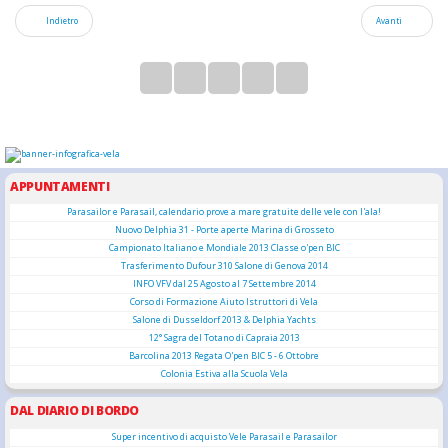
Indietro
Avanti
APPUNTAMENTI
Parasailor e Parasail, calendario prove a mare gratuite delle vele con l'ala!
Nuovo Delphia 31 - Porte aperte Marina di Grosseto
Campionato Italiano e Mondiale 2013 Classe o'pen BIC
Trasferimento Dufour 310 Salone di Genova 2014
INFO VFV dal 25 Agosto al 7 Settembre 2014
Corso di Formazione Aiuto Istruttori di Vela
Salone di Dusseldorf 2013 & Delphia Yachts
12° Sagra del Totano di Capraia 2013
Barcolina 2013 Regata O'pen BIC 5 - 6 Ottobre
Colonia Estiva alla Scuola Vela
DAL DIARIO DI BORDO
Super incentivo di acquisto Vele Parasail e Parasailor