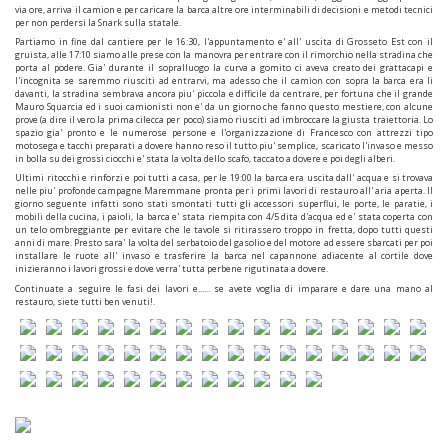
via ore, arriva il camion e per caricare la barca altre ore interminabili di decisioni e metodi tecnici
per non perdersi la Snark sulla statale.
Partiamo in fine dal cantiere per le 16:30, l'appuntamento e' all' uscita di Grosseto Est con il
gruista, alle 17:10 siamo alle prese con la manovra per entrare con il rimorchio nella stradina che
porta al podere. Gia' durante il sopralluogo la curva a gomito ci aveva creato dei grattacapi e
l'incognita se saremmo riusciti ad entrarvi, ma adesso che il camion con sopra la barca era li
davanti, la stradina sembrava ancora piu' piccola e difficile da centrare, per fortuna che il grande
Mauro Squarcia ed i suoi camionisti non e' da un giorno che fanno questo mestiere, con alcune
prove (a dire il vero la prima cilecca per poco) siamo riusciti ad imbroccare la giusta traiettoria. Lo
spazio gia' pronto e le numerose persone e l'organizzazione di Francesco con attrezzi tipo
motosega e tacchi preparati a dovere hanno reso il tutto piu' semplice, scaricato l'invaso e messo
in bolla su dei grossi ciocchi e' stata la volta dello scafo, taccato a dovere e poi degli alberi.
Ultimi ritocchi e rinforzi e poi tutti a casa, per le 19:00 la barca era uscita dall' acqua e si trovava
nelle piu' profonde campagne Maremmane pronta per i primi lavori di restauro all' aria aperta. Il
giorno seguente infatti sono stati smontati tutti gli accessori superflui, le porte, le paratie, i
mobili della cucina, i paioli, la barca e' stata riempita con 4/5 dita d'acqua ed e' stata coperta con
un telo ombreggiante per evitare che le tavole si ritirassero troppo in fretta, dopo tutti questi
anni di mare. Presto sara' la volta del serbatoio del gasolio e del motore ad essere sbarcati per poi
installare le ruote all' invaso e trasferire la barca nel capannone adiacente al cortile dove
inizieranno i lavori grossi e dove verra' tutta perbene rigutinata a dovere.
Continuate a seguire le fasi dei lavori e...... se avete voglia di imparare e dare una mano al
restauro, siete tutti ben venuti!.