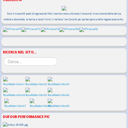
Ecco il nuovo 60 piedi disegnato da Felci mentre viene ultimato il lavoro di inserimento della deriva
mobile a baionetta, la barca a lavori finiti si rechera' nei Caraibi per partecipare a delle regate oceaniche...
RICERCA NEL SITO...
DUFOUR PERFORMANCE PIC