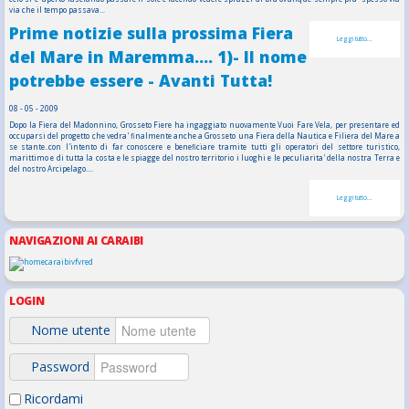
via che il tempo passava...
Prime notizie sulla prossima Fiera
Leggi tutto...
del Mare in Maremma.... 1)- Il nome
potrebbe essere - Avanti Tutta!
08 - 05 - 2009
Dopo la Fiera del Madonnino, Grosseto Fiere ha ingaggiato nuovamente Vuoi Fare Vela, per presentare ed
occuparsi del progetto che vedra' finalmente anche a Grosseto una Fiera della Nautica e Filiera del Mare a
se stante..con l'intento di far conoscere e beneficiare tramite tutti gli operatori del settore turistico,
marittimo e di tutta la costa e le spiagge del nostro territorio i luoghi e le peculiarita' della nostra Terra e
del nostro Arcipelago....
Leggi tutto...
NAVIGAZIONI AI CARAIBI
LOGIN
Nome utente
Password
Ricordami