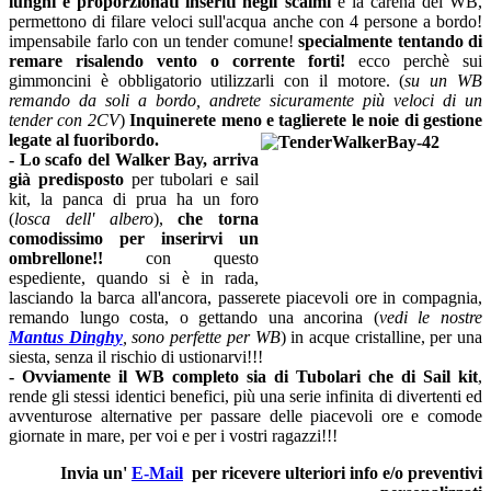
lunghi e proporzionati inseriti negli scalmi
e la carena del WB,
permettono di filare veloci sull'acqua anche con 4 persone a bordo!
impensabile farlo con un tender comune!
specialmente tentando di
remare risalendo vento o corrente forti!
ecco perchè sui
gimmoncini è obbligatorio utilizzarli con il motore. (
su un WB
remando da soli a bordo, andrete sicuramente più veloci di un
tender con 2CV
)
Inquinerete meno e taglierete le noie di gestione
legate al fuoribordo.
- Lo scafo del Walker Bay, arriva
già predisposto
per tubolari e sail
kit, la panca di prua ha un foro
(
losca dell' albero
),
che torna
comodissimo per inserirvi un
ombrellone!!
con questo
espediente, quando si è in rada,
lasciando la barca all'ancora, passerete piacevoli ore in compagnia,
remando lungo costa, o gettando una ancorina (
vedi le nostre
Mantus Dinghy
, sono perfette per WB
) in acque cristalline, per una
siesta, senza il rischio di ustionarvi!!!
- Ovviamente il WB completo sia di Tubolari che di Sail kit
,
rende gli stessi identici benefici, più una serie infinita di divertenti ed
avventurose alternative per passare delle piacevoli ore e comode
giornate in mare, per voi e per i vostri ragazzi!!!
Invia un'
E-Mail
per ricevere ulteriori info e/o preventivi