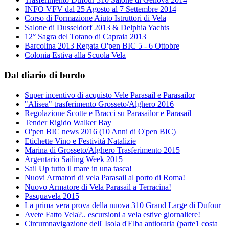
INFO VFV dal 25 Agosto al 7 Settembre 2014
Corso di Formazione Aiuto Istruttori di Vela
Salone di Dusseldorf 2013 & Delphia Yachts
12° Sagra del Totano di Capraia 2013
Barcolina 2013 Regata O'pen BIC 5 - 6 Ottobre
Colonia Estiva alla Scuola Vela
Dal diario di bordo
Super incentivo di acquisto Vele Parasail e Parasailor
"Alisea" trasferimento Grosseto/Alghero 2016
Regolazione Scotte e Bracci su Parasailor e Parasail
Tender Rigido Walker Bay
O'pen BIC news 2016 (10 Anni di O'pen BIC)
Etichette Vino e Festività Natalizie
Marina di Grosseto/Alghero Trasferimento 2015
Argentario Sailing Week 2015
Sail Up tutto il mare in una tasca!
Nuovi Armatori di vela Parasail al porto di Roma!
Nuovo Armatore di Vela Parasail a Terracina!
Pasquavela 2015
La prima vera prova della nuova 310 Grand Large di Dufour
Avete Fatto Vela?.. escursioni a vela estive giornaliere!
Circumnavigazione dell' Isola d'Elba antioraria (parte1 costa