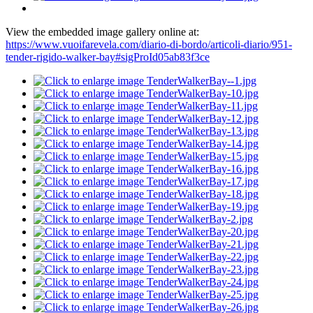
View the embedded image gallery online at:
https://www.vuoifarevela.com/diario-di-bordo/articoli-diario/951-
tender-rigido-walker-bay#sigProId05ab83f3ce