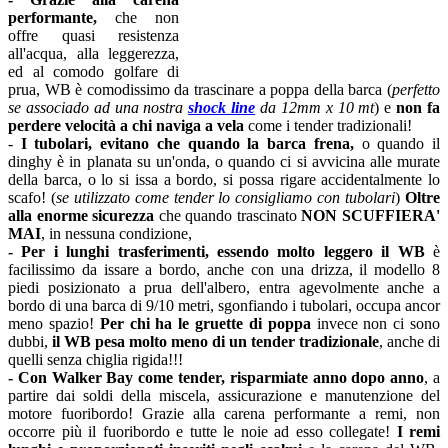
performante,
che non
offre quasi resistenza
all'acqua, alla leggerezza,
ed al comodo golfare di
prua, WB è comodissimo da trascinare a poppa della barca (
perfetto
se associado ad una nostra
shock line
da 12mm x 10 mt
) e
non fa
perdere velocità a chi naviga a vela
come i tender tradizionali!
-
I tubolari, evitano che quando la barca frena,
o quando il
dinghy è in planata su un'onda, o quando ci si avvicina alle murate
della barca, o lo si issa a bordo, si possa rigare accidentalmente lo
scafo! (
se utilizzato come tender lo consigliamo con tubolari
)
Oltre
alla enorme sicurezza
che quando trascinato
NON SCUFFIERA'
MAI
, in nessuna condizione,
- Per i lunghi trasferimenti,
essendo molto leggero il WB
è
facilissimo da issare a bordo, anche con una drizza, il modello 8
piedi posizionato a prua dell'albero, entra agevolmente anche a
bordo di una barca di 9/10 metri, sgonfiando i tubolari, occupa ancor
meno spazio!
Per chi ha le gruette di poppa
invece non ci sono
dubbi,
il WB pesa molto meno di un tender tradizionale
, anche di
quelli senza chiglia rigida!!!
- Con Walker Bay come tender, risparmiate anno dopo anno
, a
partire dai soldi della miscela, assicurazione e manutenzione del
motore fuoribordo! Grazie alla carena performante a remi, non
occorre più il fuoribordo e tutte le noie ad esso collegate!
I remi