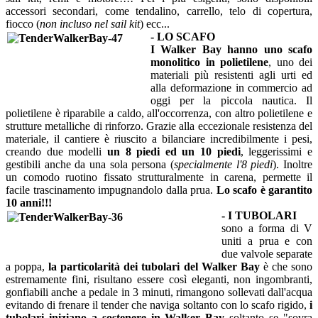
accessori secondari, come tendalino, carrello, telo di copertura,
fiocco (
non incluso nel sail kit
) ecc...
- LO SCAFO
I Walker Bay hanno uno scafo
monolitico in polietilene
, uno dei
materiali più resistenti agli urti ed
alla deformazione in commercio ad
oggi per la piccola nautica. Il
polietilene è riparabile a caldo, all'occorrenza, con altro polietilene e
strutture metalliche di rinforzo. Grazie alla eccezionale resistenza del
materiale, il cantiere è riuscito a bilanciare incredibilmente i pesi,
creando due modelli
un 8 piedi ed un 10 piedi
, leggerissimi e
gestibili anche da una sola persona (
specialmente l'8 piedi
). Inoltre
un comodo ruotino fissato strutturalmente in carena, permette il
facile trascinamento impugnandolo dalla prua.
Lo scafo è garantito
10 anni!!!
- I TUBOLARI
sono a forma di V
uniti a prua e con
due valvole separate
a poppa,
la particolarità dei tubolari del Walker Bay
è che sono
estremamente fini, risultano essere così eleganti, non ingombranti,
gonfiabili anche a pedale in 3 minuti, rimangono sollevati dall'acqua
evitando di frenare il tender che naviga soltanto con lo scafo rigido,
i
tubolari iniziano a sostenere in Walker Bay
soltanto se "sovra