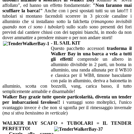
affollato", ed hanno un effetto fondamentale:
"Non faranno mai
scuffiare la barca!"
Anche con i pesi spostati tutti su un lato!!! I
tubolari si montano facendoli scorrere in 3 piccole canaline i
alluminio che si installano sotto la falchetta (
rimangono invisibili
quando non ci sono i tubolari
) sullo scafo sono presenti dei fori
previsti dal cantiere chiusi con dei tappini bianchi, in modo da non
dover ammattire a prendere misure o per non andare storti!
- IL SAIL KIT
Questo pacchetto accessori
trasforma il
Walker Bay in una barca a vela a tutti
gli effetti!
comprende un albero in
alluminio divisibile in 2 parti, un boma in
alluminio, una randa allunata per il WB10
e classica per il WB8, timone basculante
con pala in alluminio, deriva a baionetta in
alluminio, scotta con bozzelli, vang, carica basso, il tutto
semplicemente armabile e disarmabile!
Walker Bay grazie tutte queste particolarità, diventa un tender
per imbarcazioni favoloso!!
i vantaggi sono molteplici, l'unico
svantaggio invece è che non si sgonfia per il rimessaggio invernale
(
ma si stiva benissimo in verticale
)
WALKER BAY SCAFO + TUBOLARI = IL TENDER
PERFETTO!
- Grazie alla carena