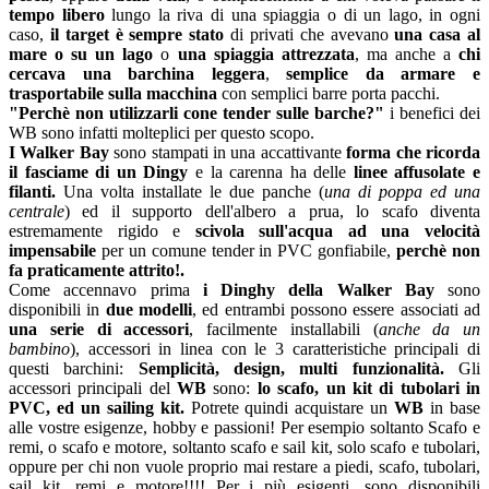
tempo libero
lungo la riva di una spiaggia o di un lago, in ogni
caso,
il target è sempre stato
di privati che avevano
una casa al
mare o su un lago
o
una spiaggia attrezzata
, ma anche a
chi
cercava una barchina leggera
,
semplice da armare e
trasportabile sulla macchina
con semplici barre porta pacchi.
"Perchè non utilizzarli cone tender sulle barche?"
i benefici dei
WB sono infatti molteplici per questo scopo.
I Walker Bay
sono stampati in una accattivante
forma che ricorda
il fasciame di un Dingy
e la carenna ha delle
linee affusolate e
filanti.
Una volta installate le due panche (
una di poppa ed una
centrale
) ed il supporto dell'albero a prua, lo scafo diventa
estremamente rigido e
scivola sull'acqua ad una velocità
impensabile
per un comune tender in PVC gonfiabile,
perchè non
fa praticamente attrito!.
Come accennavo prima
i Dinghy della Walker Bay
sono
disponibili in
due modelli
, ed entrambi possono essere associati ad
una serie di accessori
, facilmente installabili (
anche da un
bambino
), accessori in linea con le 3 caratteristiche principali di
questi barchini:
Semplicità, design, multi funzionalità.
Gli
accessori principali del
WB
sono:
lo scafo, un kit di tubolari in
PVC, ed un sailing kit.
Potrete quindi acquistare un
WB
in base
alle vostre esigenze, hobby e passioni! Per esempio soltanto Scafo e
remi, o scafo e motore, soltanto scafo e sail kit, solo scafo e tubolari,
oppure per chi non vuole proprio mai restare a piedi, scafo, tubolari,
sail kit, remi e motore!!!! Per i più esigenti, sono disponibili