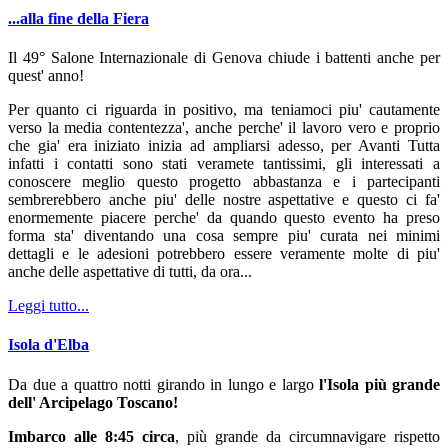
...alla fine della Fiera
Il 49° Salone Internazionale di Genova chiude i battenti anche per
quest' anno!
Per quanto ci riguarda in positivo, ma teniamoci piu' cautamente
verso la media contentezza', anche perche' il lavoro vero e proprio
che gia' era iniziato inizia ad ampliarsi adesso, per Avanti Tutta
infatti i contatti sono stati veramete tantissimi, gli interessati a
conoscere meglio questo progetto abbastanza e i partecipanti
sembrerebbero anche piu' delle nostre aspettative e questo ci fa'
enormemente piacere perche' da quando questo evento ha preso
forma sta' diventando una cosa sempre piu' curata nei minimi
dettagli e le adesioni potrebbero essere veramente molte di piu'
anche delle aspettative di tutti, da ora...
Leggi tutto...
Isola d'Elba
Da due a quattro notti girando in lungo e largo
l'Isola più grande
dell' Arcipelago Toscano!
Imbarco alle 8:45 circa
, più grande da circumnavigare rispetto