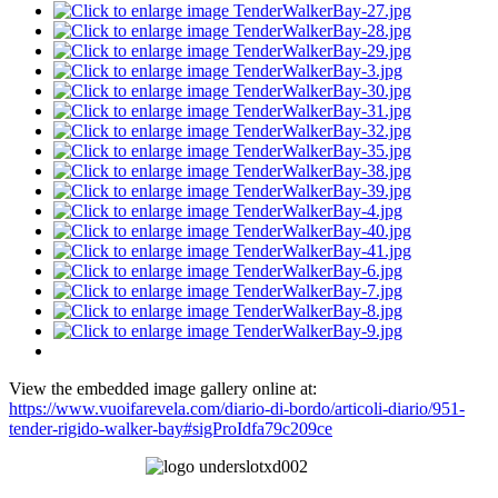
View the embedded image gallery online at:
https://www.vuoifarevela.com/diario-di-bordo/articoli-diario/951-
tender-rigido-walker-bay#sigProIdfa79c209ce