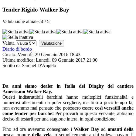
Tender Rigido Walker Bay
Valutazione attuale:
4
/
5
Valuta
Diario di bordo
Creato: Venerdì, 29 Gennaio 2016 18:43
Ultima modifica: Lunedì, 09 Gennaio 2017 21:00
Scritto da Samuel D'Angelo
Da anni siamo dealer in Italia dei Dinghy del cantiere
Americano Walker Bay.
Questi indistruttibili barchini hanno molteplici funzionalità e
numerosi allestimenti da poter scegliere, ma fino a poco tempo fa,
non avremmo mai pensato che potessero essere
così versatili anche
come tender per barche!
Per provarli in questo versante, abbiamo
deciso di testarli per una stagione intera, in ogni condizione.
Fino ad ora avevamo consegnato i
Walker Bay
ad
amanti della
pesca
, oppure
della vela
, o semplicemente a chi voleva passare il