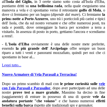
all'
Isola del Giglio,
in 3 orette siamo sotto costa all'Isola d'Elba,
puntiamo dritti su
una bellissima rada
, nella quale eseguiamo una
manovra a vela e ci spostiamo verso il retrostante
golfo di Mola
, o
dove ci fermiamo per un bagno (
dipende dal mare
). Ci fermiamo
la
prim
a
notte a Porto Azzurro
, uno trà i porticcioli più carini e tipici
dell' Isola, che da sul nostro versante e che offre numerosi posti, tra
rada e pontili, dove ormeggiare la barca per scendere a terra a
visitarlo. In assenza di posto in porto, gettiamo l'ancora e scendiamo
a remi!.
-
L'Isola d'Elba
ovviamente è una delle nostre mete preferite,
essendo
la più grande dell' Arcipelago
offre sempre un buon
riparo a tutti i venti e panorami mozzafiato, quindi per noi che ci
spostiamo in base al...
Leggi tutto...
Nuovo Armatore di Vela Parasail a Terracina!
Dopo un primo scambio di mail con
le prime curiosità sulle
vele
con l'ala Parasail e Parasailor
, dopo aver partecipato ad una delle
nostre
prove test a mare gratuite
, Massimo ha deciso in fine
(saggiamente) di entrare in possesso di una di queste
vele da
andatura portante "che volano"
e che hanno numerosi
effetti
benefici sulla barca
rispetto alle tradizionali spy e gennaker.