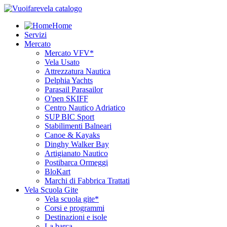
Home
Servizi
Mercato
Mercato VFV*
Vela Usato
Attrezzatura Nautica
Delphia Yachts
Parasail Parasailor
O'pen SKIFF
Centro Nautico Adriatico
SUP BIC Sport
Stabilimenti Balneari
Canoe & Kayaks
Dinghy Walker Bay
Artigianato Nautico
Postibarca Ormeggi
BloKart
Marchi di Fabbrica Trattati
Vela Scuola Gite
Vela scuola gite*
Corsi e programmi
Destinazioni e isole
La barca