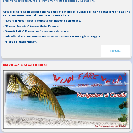
presenti ha dato l'apertura alla prima manifestazione della nuova stagione.
Grossetofiere negli ultimi anni ha ampliato molto gli eventi e le manifestazioni a tema che
verranno effettuate nel nuovissimo centro fiere:
- "Affari in Fiera" mostra mercato del nuovo e dell' usato.
- "Mostra Scambio" Auto e Moto d'epoca.
- "Avanti Tutta" Mostra sull' economia del mare.
- "Giardini di Marzo" Mostra mercato sull' attrezzature e giardinaggio.
- "Fiera del Madonnino"....
Leggi tutto...
NAVIGAZIONI AI CARAIBI