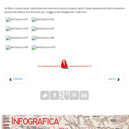
Le foto in questione riprendono alcune escurzioni di questi posti, dove ovviamente continueremo
ancora ad andare con le ancor piu' suggestive navigazioni invernali.
Indietro
Avanti