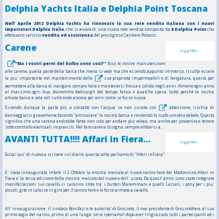
Delphia Yachts Italia e Delphia Point Toscana
Nell' Aprile 2012 Delphia Yachts ha rinnovato la sua rete vendita Italiana con i nuovi
importatori Delphia Italia
, che si avvale di una nuova rete vendita composta da
8 Delphia Point
che
effettuano servizio
vendita ed assistenza
del prestigioso Cantiere Polacco.
Carene
Leggi tutto...
"Ma i vostri perni del bulbo sono così?"
Ecco le nostre manutenzioni
alle carene, quella parte della barca che meno si vede ma che essendo appunto immersa, risulta essere
la piu' importante nel mantenimento delle
sue proprietà impermeabili e di levigatura, questo per
permettere alla barca di navigare sempre fiera e mantenersi fresca e solida negli anni. Almeno ogni anno
al massimo ogni due, dovremmo dedicargli del tempo, fatica e qualche spesa, tutto perchè la nostra
amata barca a vela voli sulle onde ancora per anni come se fosse nuova.
Essendo dunque la parte più a contatto con l'acqua se non curata con
attenzione, rischia di
danneggiarsi gravemente facendo "ammalare" la nostra barca e rendendo lo scafo umido e debole. Questo
significa che una carena andrebbe fatta non solo per andare più veloce, ma anche per prevenire e tenere
sotto controllo eventuali imprevisti. Nel fare carena bisogna sempre affidarsi a...
AVANTI TUTTA!!!! Affari in Fiera...
Leggi tutto...
Eccoci qui' di nuovo a scrivere sul diario, questa volta parliamo di "Affari inFiera":
E' stata innaugurata infatti il 2 Ottobre la mostra mercato al nuovo centro fiere del Madonnino Affari in
Fiera e' la terza edizione della mostra mercato del nuovo e dell' usato; Da quest' anno sono state integrate
manifestazioni sul cavallo, ci saranno sfide tra' i butteri Maremmani e quelli Laziali, i pony per i piu'
piccoli, gite in calesse in giro per il centro fiere e le forze armate a cavallo.
All' innaugurazione: il sindaco Bonifazi e le autorita' di Grosseto, il neo presidente di Grossetofiere al suo
primo tagio del nastro, primo di una lunga serie speriamo! dopo aver ringraziato tutti i partecipanti ed i