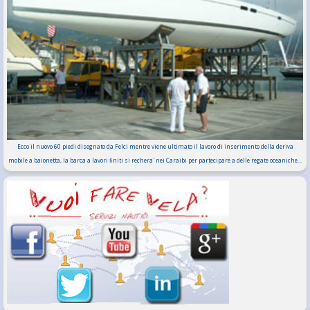
Ecco il nuovo 60 piedi disegnato da Felci mentre viene ultimato il lavoro di inserimento della deriva
mobile a baionetta, la barca a lavori finiti si rechera' nei Caraibi per partecipare a delle regate oceaniche...