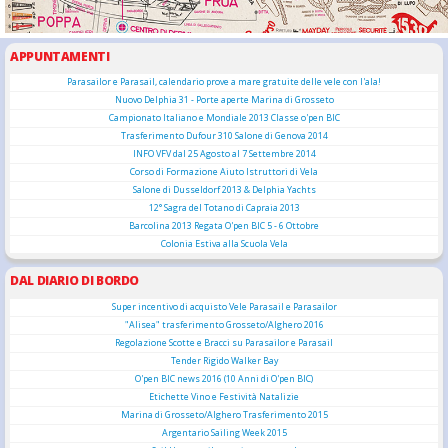
APPUNTAMENTI
Parasailor e Parasail, calendario prove a mare gratuite delle vele con l'ala!
Nuovo Delphia 31 - Porte aperte Marina di Grosseto
Campionato Italiano e Mondiale 2013 Classe o'pen BIC
Trasferimento Dufour 310 Salone di Genova 2014
INFO VFV dal 25 Agosto al 7 Settembre 2014
Corso di Formazione Aiuto Istruttori di Vela
Salone di Dusseldorf 2013 & Delphia Yachts
12° Sagra del Totano di Capraia 2013
Barcolina 2013 Regata O'pen BIC 5 - 6 Ottobre
Colonia Estiva alla Scuola Vela
DAL DIARIO DI BORDO
Super incentivo di acquisto Vele Parasail e Parasailor
"Alisea" trasferimento Grosseto/Alghero 2016
Regolazione Scotte e Bracci su Parasailor e Parasail
Tender Rigido Walker Bay
O'pen BIC news 2016 (10 Anni di O'pen BIC)
Etichette Vino e Festività Natalizie
Marina di Grosseto/Alghero Trasferimento 2015
Argentario Sailing Week 2015