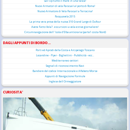
Sail Up tutto il mare in una tasca!
Nuovi Armatori di vela Parasail al porto di Roma!
Nuovo Armatore di Vela Parasail a Terracina!
Pasquavela 2015
La prima vera prova della nuova 310 Grand Large di Dufour
Avete Fatto Vela?.. escursioni a vela estive giornaliere!
Circumnavigazione dell' Isola d'Elba antioraria (parte1 costa Nord)
DAGLI APPUNTI DI BORDO...
Porti ed Aprodi della Costa e Arcipelago Toscano
Locandine - Flyer - Bigliettini - Pubblicità - ecc...
Mediterraneo settori
Segnali di riconoscimento Navi
Bandiere del codice Internazionale e Alfabeto Morse
Appunti di Navigazione Formule
Inglese dell Ormeggiatore
CURIOSITA'