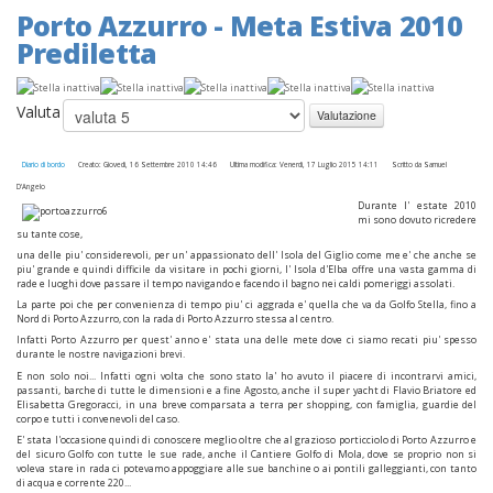
Porto Azzurro - Meta Estiva 2010
Prediletta
Valuta
Diario di bordo
Creato: Giovedì, 16 Settembre 2010 14:46
Ultima modifica: Venerdì, 17 Luglio 2015 14:11
Scritto da Samuel
D'Angelo
Durante l' estate 2010
mi sono dovuto ricredere
su tante cose,
una delle piu' considerevoli, per un' appassionato dell' Isola del Giglio come me e' che anche se
piu' grande e quindi difficile da visitare in pochi giorni, l' Isola d'Elba offre una vasta gamma di
rade e luoghi dove passare il tempo navigando e facendo il bagno nei caldi pomeriggi assolati.
La parte poi che per convenienza di tempo piu' ci aggrada e' quella che va da Golfo Stella, fino a
Nord di Porto Azzurro, con la rada di Porto Azzurro stessa al centro.
Infatti Porto Azzurro per quest' anno e' stata una delle mete dove ci siamo recati piu' spesso
durante le nostre navigazioni brevi.
E non solo noi... Infatti ogni volta che sono stato la' ho avuto il piacere di incontrarvi amici,
passanti, barche di tutte le dimensioni e a fine Agosto, anche il super yacht di Flavio Briatore ed
Elisabetta Gregoracci, in una breve comparsata a terra per shopping, con famiglia, guardie del
corpo e tutti i convenevoli del caso.
E' stata l'occasione quindi di conoscere meglio oltre che al grazioso porticciolo di Porto Azzurro e
del sicuro Golfo con tutte le sue rade, anche il Cantiere Golfo di Mola, dove se proprio non si
voleva stare in rada ci potevamo appoggiare alle sue banchine o ai pontili galleggianti, con tanto
di acqua e corrente 220...