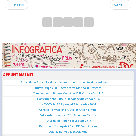
Indietro
Avanti
APPUNTAMENTI
Parasailor e Parasail, calendario prove a mare gratuite delle vele con l'ala!
Nuovo Delphia 31 - Porte aperte Marina di Grosseto
Campionato Italiano e Mondiale 2013 Classe o'pen BIC
Trasferimento Dufour 310 Salone di Genova 2014
INFO VFV dal 25 Agosto al 7 Settembre 2014
Corso di Formazione Aiuto Istruttori di Vela
Salone di Dusseldorf 2013 & Delphia Yachts
12° Sagra del Totano di Capraia 2013
Barcolina 2013 Regata O'pen BIC 5 - 6 Ottobre
Colonia Estiva alla Scuola Vela