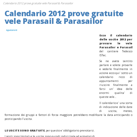
Calendario 2012 prove gratuite vele Parasail & Parasailor
Calendario 2012 prove gratuite
vele Parasail & Parasailor
Appuntamenti
Ecco il calendario
delle uscite 2012 per
provare le vele
Parasailor e Parasail
del cantiere Tedesco
ISTec.
Se ne avete sentito
parlare e volete provarle
e vederle finalmente in
azione ecco qui' sotto un
calendario ricco di
appuntamenti per
riuscire finalmente a
farsi un' idea delle
enormi qualita' di
queste vele...
Il calendario e' una sorta
di indicazione delle date
di uscita, meteo,
formazione dei gruppi e fattori di forza maggiore potrebbero modificare la data anticipando o
posticipando l'uscita.
LE USCITE SONO GRATUITE
, per questo e' obbligatorio prenotarsi.
I posti sono lmitati e le uscite sono quindi indirizzate ad armatori di...