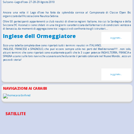
Sulzano –Lago d’Iseo- 27-28-29 Agosto 2010
Ancora una volta il Lago d’Iseo ha fatto da splendida cornice al Campionato di Classe O’pen Bic
organizzato dall’Associazione Nautica Sebina.
Oltre 50 partecipanti appartenenti a club nautici di diverse regioni Italiane, tra cui la Sardegna e della
Svizzera (YC Ascona) si sono sfidati in una tre giorni caratterizzata dall’alternarsi di condizioni ventose e
di bonaccia, da momenti di aggregazione tra i ragazzi e di confronto tra gli istruttori....
Inglese dell Ormeggiatore
Leggi tutto...
Ecco una tabella completa dove sono riportati tutti i termini nautici in ITALIANO,
INGLESE, FRANCESE e SPAGNOLO, che puo' essere sempre utile nei porti del Mediterraneo!!!! ..non solo,
alcuni termini che sono riportati sono esattamete quelli che le 3 super potenze INGHILTERRA, FRANCIA e
SPAGNA usano sulle loro navi e che usavano anche durante il periodo coloniale nel Nuovo Mondo....ecco un
pezzo di storia!
Leggi tutto...
NAVIGAZIONI AI CARAIBI
SATELLITE