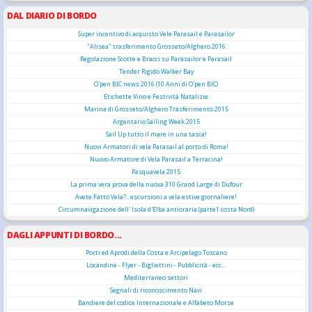
DAL DIARIO DI BORDO
Super incentivo di acquisto Vele Parasail e Parasailor
"Alisea" trasferimento Grosseto/Alghero 2016
Regolazione Scotte e Bracci su Parasailor e Parasail
Tender Rigido Walker Bay
O'pen BIC news 2016 (10 Anni di O'pen BIC)
Etichette Vino e Festività Natalizie
Marina di Grosseto/Alghero Trasferimento 2015
Argentario Sailing Week 2015
Sail Up tutto il mare in una tasca!
Nuovi Armatori di vela Parasail al porto di Roma!
Nuovo Armatore di Vela Parasail a Terracina!
Pasquavela 2015
La prima vera prova della nuova 310 Grand Large di Dufour
Avete Fatto Vela?.. escursioni a vela estive giornaliere!
Circumnavigazione dell' Isola d'Elba antioraria (parte1 costa Nord)
DAGLI APPUNTI DI BORDO...
Porti ed Aprodi della Costa e Arcipelago Toscano
Locandine - Flyer - Bigliettini - Pubblicità - ecc...
Mediterraneo settori
Segnali di riconoscimento Navi
Bandiere del codice Internazionale e Alfabeto Morse