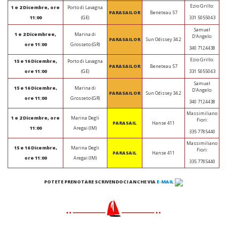
Ezio Grillo:
1 e 2 Dicembre, ore
Porto di Lavagna
PARASAILOR
Beneteau 57
331 5055043
11:00
(GE)
Samuel
1 e 2 Dicembree,
Marina di
D'Angelo:
PARASAILOR
Sun Odissey 34.2
ore 11:00
Grosseto (GR)
340 7124438
Ezio Grillo:
15 e 16 Dicembre,
Porto di Lavagna
PARASAILOR
Beneteau 57
331 5055043
ore 11:00
(GE)
Samuel
15 e 16 Dicembre,
Marina di
D'Angelo:
PARASAILOR
Sun Odissey 34.2
ore 11:00
Grosseto (GR)
340 7124438
Massimiliano
1 e 2 Dicembre, ore
Marina Degli
Fiori:
PARASAIL
Hanse 411
11:00
Aregai (IM)
335 7785440
Massimiliano
15 e 16 Dicembre,
Marina Degli
Fiori:
PARASAIL
Hanse 411
ore 11:00
Aregai (IM)
335 7785440
POTETE PRENOTARE SCRIVENDOCI ANCHE VIA
E-MAIL