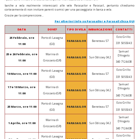
barche a vela realmente interessati alle vele Parasailor e Parasail, pertanto chiediamo
cortesemente di non invitare parenti o amici per una passeggiata in barca a vela.
Grazie per la comprensione...
Per ulteriori info su Parasailor e Parasail clicca QUI
DATA
DOVE?
TIPO DI VELA
IMBARCAZIONE
CONTATTI
Ezio Grillo:
25 Febbraio, ore
Porto di Lavagna
PARASAILOR
Beneteau 57
331 5055043
11:00
(GE)
Samuel
25 e 26 Febbraio, ore
Marina di
D'Angelo:
PARASAILOR
Sun Odissey 34.2
11:00
Grosseto (GR)
340 7124438
Ezio Grillo:
Porto di Lavagna
10 Marzo, ore 11:00
PARASAILOR
Beneteau 57
331 5055043
(GE)
Samuel
17 e 18 Marzo, ore
Marina di
D'Angelo:
PARASAILOR
Sun Odissey 34.2
11:00
Grosseto (GR)
340 7124438
Ezio Grillo:
Porto di Lavagna
25 Marzo, ore 11:00
PARASAILOR
Beneteau 57
331 5055043
(GE)
Samuel
Marina di
D'Angelo:
1 Aprile, ore 11:00
PARASAILOR
Sun Odissey 34.2
Grosseto (GR)
340 7124438
Ezio Grillo:
Porto di Lavagna