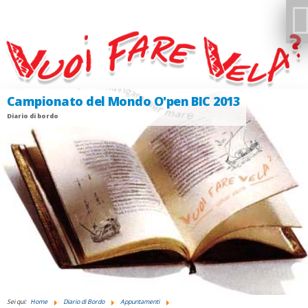
Campionato del Mondo O'pen BIC 2013
Regata "VELE D'AGOSTO"
Diario di bordo
Appuntamenti
GIUDANSKY.COM
Sei qui:
Home
Diario di Bordo
Appuntamenti