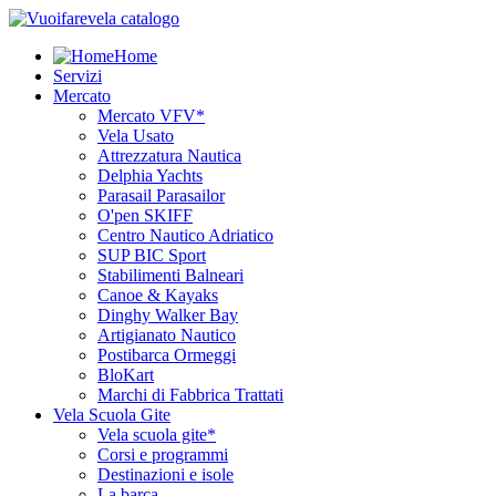
Home
Servizi
Mercato
Mercato VFV*
Vela Usato
Attrezzatura Nautica
Delphia Yachts
Parasail Parasailor
O'pen SKIFF
Centro Nautico Adriatico
SUP BIC Sport
Stabilimenti Balneari
Canoe & Kayaks
Dinghy Walker Bay
Artigianato Nautico
Postibarca Ormeggi
BloKart
Marchi di Fabbrica Trattati
Vela Scuola Gite
Vela scuola gite*
Corsi e programmi
Destinazioni e isole
La barca