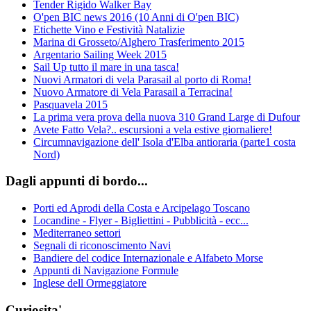
Tender Rigido Walker Bay
O'pen BIC news 2016 (10 Anni di O'pen BIC)
Etichette Vino e Festività Natalizie
Marina di Grosseto/Alghero Trasferimento 2015
Argentario Sailing Week 2015
Sail Up tutto il mare in una tasca!
Nuovi Armatori di vela Parasail al porto di Roma!
Nuovo Armatore di Vela Parasail a Terracina!
Pasquavela 2015
La prima vera prova della nuova 310 Grand Large di Dufour
Avete Fatto Vela?.. escursioni a vela estive giornaliere!
Circumnavigazione dell' Isola d'Elba antioraria (parte1 costa
Nord)
Dagli appunti di bordo...
Porti ed Aprodi della Costa e Arcipelago Toscano
Locandine - Flyer - Bigliettini - Pubblicità - ecc...
Mediterraneo settori
Segnali di riconoscimento Navi
Bandiere del codice Internazionale e Alfabeto Morse
Appunti di Navigazione Formule
Inglese dell Ormeggiatore
Curiosita'