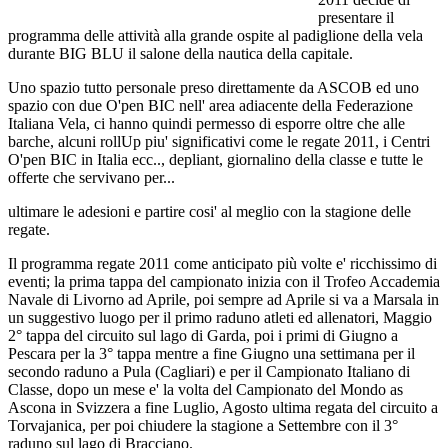
presentare il
programma delle attività alla grande ospite al padiglione della vela
durante BIG BLU il salone della nautica della capitale.
Uno spazio tutto personale preso direttamente da ASCOB ed uno
spazio con due O'pen BIC nell' area adiacente della Federazione
Italiana Vela, ci hanno quindi permesso di esporre oltre che alle
barche, alcuni rollUp piu' significativi come le regate 2011, i Centri
O'pen BIC in Italia ecc.., depliant, giornalino della classe e tutte le
offerte che servivano per...
ultimare le adesioni e partire cosi' al meglio con la stagione delle
regate.
Il programma regate 2011 come anticipato più volte e' ricchissimo di
eventi; la prima tappa del campionato inizia con il Trofeo Accademia
Navale di Livorno ad Aprile, poi sempre ad Aprile si va a Marsala in
un suggestivo luogo per il primo raduno atleti ed allenatori, Maggio
2° tappa del circuito sul lago di Garda, poi i primi di Giugno a
Pescara per la 3° tappa mentre a fine Giugno una settimana per il
secondo raduno a Pula (Cagliari) e per il Campionato Italiano di
Classe, dopo un mese e' la volta del Campionato del Mondo as
Ascona in Svizzera a fine Luglio, Agosto ultima regata del circuito a
Torvajanica, per poi chiudere la stagione a Settembre con il 3°
raduno sul lago di Bracciano.