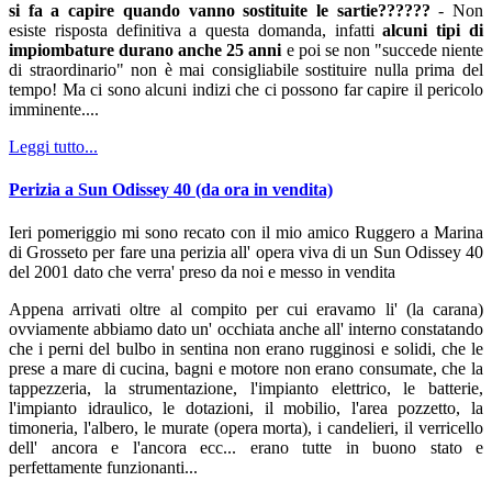
si fa a capire quando vanno sostituite le sartie??????
- Non
esiste risposta definitiva a questa domanda, infatti
alcuni tipi di
impiombature durano anche 25 anni
e poi se non "succede niente
di straordinario" non è mai consigliabile sostituire nulla prima del
tempo! Ma ci sono alcuni indizi che ci possono far capire il pericolo
imminente....
Leggi tutto...
Perizia a Sun Odissey 40 (da ora in vendita)
Ieri pomeriggio mi sono recato con il mio amico Ruggero a Marina
di Grosseto per fare una perizia all' opera viva di un Sun Odissey 40
del 2001 dato che verra' preso da noi e messo in vendita
Appena arrivati oltre al compito per cui eravamo li' (la carana)
ovviamente abbiamo dato un' occhiata anche all' interno constatando
che i perni del bulbo in sentina non erano rugginosi e solidi, che le
prese a mare di cucina, bagni e motore non erano consumate, che la
tappezzeria, la strumentazione, l'impianto elettrico, le batterie,
l'impianto idraulico, le dotazioni, il mobilio, l'area pozzetto, la
timoneria, l'albero, le murate (opera morta), i candelieri, il verricello
dell' ancora e l'ancora ecc... erano tutte in buono stato e
perfettamente funzionanti...