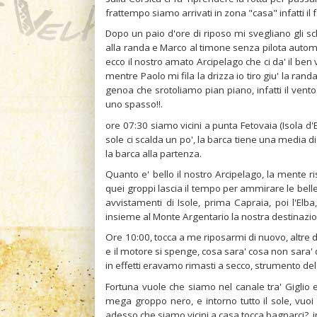
frattempo siamo arrivati in zona "casa" infatti il
Dopo un paio d'ore di riposo mi svegliano gli schi
alla randa e Marco al timone senza pilota autom
ecco il nostro amato Arcipelago che ci da' il ben
mentre Paolo mi fila la drizza io tiro giu' la rand
genoa che srotoliamo pian piano, infatti il vento
uno spasso!!.
ore 07:30 siamo vicini a punta Fetovaia (Isola d'El
sole ci scalda un po', la barca tiene una media 
la barca alla partenza.
Quanto e' bello il nostro Arcipelago, la mente ri
quei groppi lascia il tempo per ammirare le belle
avvistamenti di Isole, prima Capraia, poi l'Elb
insieme al Monte Argentario la nostra destinazi
Ore 10:00, tocca a me riposarmi di nuovo, altre d
e il motore si spenge, cosa sara' cosa non sara
in effetti eravamo rimasti a secco, strumento de
Fortuna vuole che siamo nel canale tra' Giglio 
mega groppo nero, e intorno tutto il sole, vuoi
adesso che siamo vicini a casa tocca bagnarci?, i