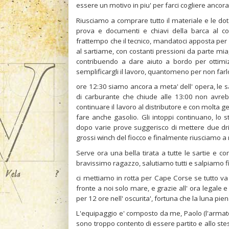
essere un motivo in piu' per farci cogliere ancora
Riusciamo a comprare tutto il materiale e le do
prova e documenti e chiavi della barca al c
frattempo che il tecnico, mandatoci apposta per
al sartiame, con costanti pressioni da parte mia,
contribuendo a dare aiuto a bordo per ottimi
semplificargli il lavoro, quantomeno per non far
ore 12:30 siamo ancora a meta' dell' opera, le sar
di carburante che chiude alle 13:00 non avreb
continuare il lavoro al distributore e con molta 
fare anche gasolio. Gli intoppi continuano, lo s
dopo varie prove suggerisco di mettere due driz
grossi winch del fiocco e finalmente riusciamo a ri
Serve ora una bella tirata a tutte le sartie e co
bravissimo ragazzo, salutiamo tutti e salpiamo fin
ci mettiamo in rotta per Cape Corse se tutto va
fronte a noi solo mare, e grazie all' ora legale 
per 12 ore nell' oscurita', fortuna che la luna pien
L'equipaggio e' composto da me, Paolo (l'armato
sono troppo contento di essere partito e allo st