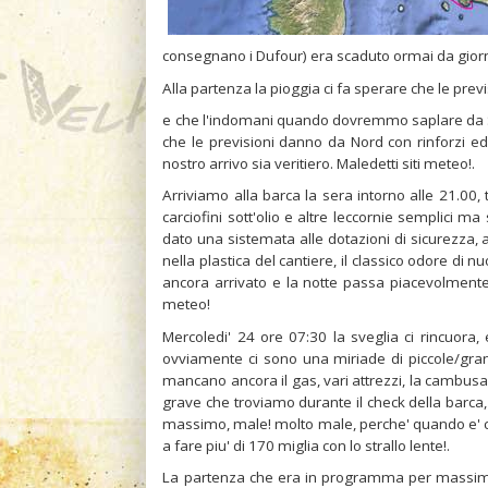
consegnano i Dufour) era scaduto ormai da giorni 
Alla partenza la pioggia ci fa sperare che le previs
e che l'indomani quando dovremmo saplare da San
che le previsioni danno da Nord con rinforzi e
nostro arrivo sia veritiero. Maledetti siti meteo!.
Arriviamo alla barca la sera intorno alle 21.00,
carciofini sott'olio e altre leccornie semplici m
dato una sistemata alle dotazioni di sicurezza, 
nella plastica del cantiere, il classico odore di 
ancora arrivato e la notte passa piacevolmente
meteo!
Mercoledi' 24 ore 07:30 la sveglia ci rincuora, 
ovviamente ci sono una miriade di piccole/gr
mancano ancora il gas, vari attrezzi, la cambusa, al
grave che troviamo durante il check della barca, l
massimo, male! molto male, perche' quando e' cos
a fare piu' di 170 miglia con lo strallo lente!.
La partenza che era in programma per massimo 