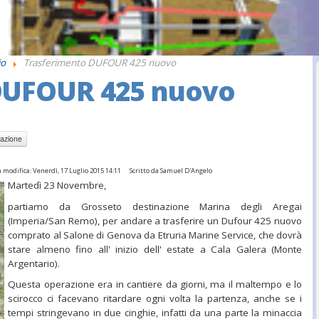
io
Trasferimento DUFOUR 425 nuovo
DUFOUR 425 nuovo
 modifica: Venerdì, 17 Luglio 2015 14:11
Scritto da Samuel D'Angelo
Martedì 23 Novembre,
partiamo da Grosseto destinazione Marina degli Aregai
(Imperia/San Remo), per andare a trasferire un Dufour 425 nuovo
comprato al Salone di Genova da Etruria Marine Service, che dovrà
stare almeno fino all' inizio dell' estate a Cala Galera (Monte
Argentario).
Questa operazione era in cantiere da giorni, ma il maltempo e lo
scirocco ci facevano ritardare ogni volta la partenza, anche se i
tempi stringevano in due cinghie, infatti da una parte la minaccia