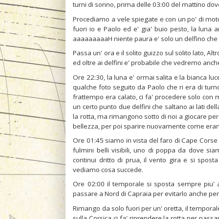
turni di sonno, prima delle 03:00 del mattino dove
Procediamo a vele spiegate e con un po' di mot
fuori io e Paolo ed e' gia' buio pesto, la luna a
aaaaaaaaaH niente paura e' solo un delfino che ve
Passa un' ora e il solito guizzo sul solito lato, Al
ed oltre ai delfini e' probabile che vedremo anc
Ore 22:30, la luna e' ormai salita e la bianca lu
qualche foto seguito da Paolo che ri era di turno 
frattempo era calato, ci fa' procedere solo con 
un certo punto due delfini che saltano ai lati dell
la rotta, ma rimangono sotto di noi a giocare per 
bellezza, per poi sparire nuovamente come erano
Ore 01:45 siamo in vista del faro di Cape Corse 
fulmini belli visibili, uno di poppa da dove si
continui dritto di prua, il vento gira e si spos
vediamo cosa succede.
Ore 02:00 il temporale si sposta sempre piu' a
passare a Nord di Capraia per evitarlo anche per
Rimango da solo fuori per un' oretta, il temporal
sulla Corsica ci fa' riprendere la rotta per pa