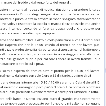
 in mare dal freddo e dal vento forte del venerdi'.
tazioni mancanti al negozio di nautica, riusciamo a prendere la targa
oncessionario Dufour degli Aregai, riusciamo a fare cambusa nel
 mettere a punto lo strallo armato in modo sbagliato stava lavorando
 che volevo rispettare la tabella di marcia il piu' possibile, ma anche
zzare il tempo, cercando di fare da poppa quello che potevo per
lo andare avanti e indietro prua-poppa.
tie sono tutte mollate e altro piccolo particolare e' che il distributore
be riaperto che per le 16:00, chiedo al tecnico se per favore puo'
gentilezza e professionalita' da parte sua ci spostiamo, nel frattempo a
trallo ora e' accorciato, ma non riusciamo a riagganciarlo alla prua,
ze alle gallocce di prua per cazzare l'abero in avanti tramite i due
attaccare lo strallo sulla prua.
n l'occhio esperto del tecnico tutto e' pronto per le 14:30, bel lavoro,
almente dal porto con solo 2 ore e 35 di ritardo.... ottimo direi!.
 bene domani intorno alle 15:30 / 16:00 saremo a Cala Galera!!!!! Di
e all'inverno ci rimangono poco piu' di 3 ore di luce prima di piombare
a di questi giorni non avrebbe tardato a salire per illuminarci la rotta.
re della barca) e Marco, iniziano i turni di guardia, ma sinceramente
esso tempo troppo preoccupato per il tmpo che mi salto non so' quanti