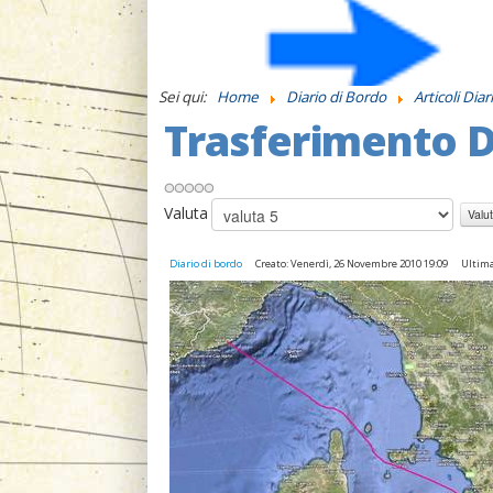
Sei qui:
Home
Diario di Bordo
Articoli Diar
Trasferimento 
Valuta
Diario di bordo
Creato: Venerdì, 26 Novembre 2010 19:09
Ultima