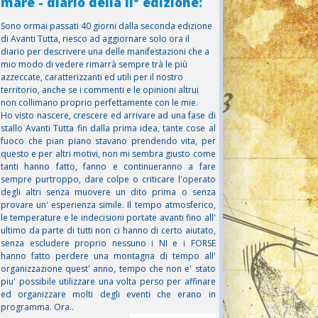
mare - diario della II° edizione:
Sono ormai passati 40 giorni dalla seconda edizione
di Avanti Tutta, riesco ad aggiornare solo ora il
diario per descrivere una delle manifestazioni che a
mio modo di vedere rimarrà sempre trà le più
azzeccate, caratterizzanti ed utili per il nostro
territorio, anche se i commenti e le opinioni altrui
non collimano proprio perfettamente con le mie.
Ho visto nascere, crescere ed arrivare ad una fase di
stallo Avanti Tutta fin dalla prima idea, tante cose al
fuoco che pian piano stavano prendendo vita, per
questo e per altri motivi, non mi sembra giusto come
tanti hanno fatto, fanno e continueranno a fare
sempre purtroppo, dare colpe o criticare l'operato
degli altri senza muovere un dito prima o senza
provare un' esperienza simile. Il tempo atmosferico,
le temperature e le indecisioni portate avanti fino all'
ultimo da parte di tutti non ci hanno di certo aiutato,
senza escludere proprio nessuno i NI e i FORSE
hanno fatto perdere una montagna di tempo all'
organizzazione quest' anno, tempo che non e' stato
piu' possibile utilizzare una volta perso per affinare
ed organizzare molti degli eventi che erano in
programma. Ora..