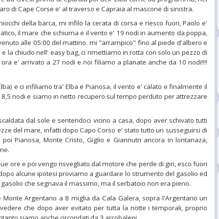
 faro di Cape Corse e' al traverso e Capraia al mascone di sinistra.
occhi della barca, mi infilo la cerata di corsa e riesco fuori, Paolo e'
atico, il mare che schiuma e il vento e' 19 nodi in aumento da poppa,
 venuto alle 05:00 del mattino. mi "arrampico" fino al piede d'albero e
a e la chiudo nell' easy bag, ci rimettiamo in rotta con solo un pezzo di
 ora e' arrivato a 27 nodi e noi filiamo a planate anche da 10 nodi!!!!
ba) e ci infiliamo tra' Elba e Pianosa, il vento e' calato e finalmente il
di 8,5 nodi e siamo in netto recupero sul tempo perduto per attrezzare
scaldata dal sole e sentendoci vicino a casa, dopo aver schivato tutti
zze del mare, infatti dopo Capo Corso e' stato tutto un susseguirsi di
a, poi Pianosa, Monte Cristo, Giglio e Giannutri ancora in lontanaza,
one.
ue ore e poi vengo risvegliato dal motore che perde di giri, esco fuori
' dopo alcune ipotesi proviamo a guardare lo strumento del gasolio ed
l gasolio che segnava il massimo, ma il serbatoio non era pieno.
e Monte Argentario a 8 miglia da Cala Galera, sopra l'Argentario un
 vedere che dopo aver evitato per tutta la notte i temporali, proprio
ntanto siamo anche circondati da 3 arcobaleni....