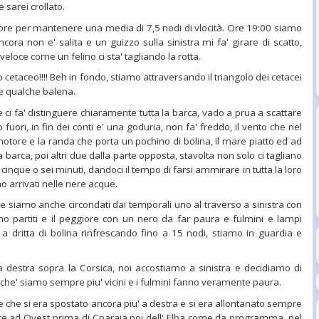
 sarei crollato.
ore per mantenere una media di 7,5 nodi di vlocità. Ore 19:00 siamo
ncora non e' salita e un guizzo sulla sinistra mi fa' girare di scatto,
loce come un felino ci sta' tagliando la rotta.
tro cetaceo!!!! Beh in fondo, stiamo attraversando il triangolo dei cetacei
he qualche balena.
ce ci fa' distinguere chiaramente tutta la barca, vado a prua a scattare
fuori, in fin dei conti e' una goduria, non fa' freddo, il vento che nel
motore e la randa che porta un pochino di bolina, il mare piatto ed ad
a barca, poi altri due dalla parte opposta, stavolta non solo ci tagliano
cinque o sei minuti, dandoci il tempo di farsi ammirare in tutta la loro
 arrivati nelle nere acque.
e siamo anche circondati dai temporali uno al traverso a sinistra con
amo partiti e il peggiore con un nero da far paura e fulmini e lampi
ta a dritta di bolina rinfrescando fino a 15 nodi, stiamo in guardia e
 destra sopra la Corsica, noi accostiamo a sinistra e decidiamo di
che' siamo sempre piu' vicini e i fulmini fanno veramente paura.
e che si era spostato ancora piu' a destra e si era allontanato sempre
ssare ad Ovest prima di Cparaia poi dell' Elba come da programma, nel