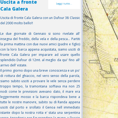
Uscita a fronte
Leggi tutto...
Cala Galera
Uscita di fronte Cala Galera con un Dufour 38 Classic
del 2000 molto bello!!
Le due giornate di Gennaio si sono rivelate all'
insegna del freddo, della vela e della pesca... Partiti
la prima mattina con due nuovi amici (padre e figlio)
con la loro barca appena acquistata, siamo usciti di
fronte Cala Galera per imparare ad usare quello
splendido Dufour di 12mt. al meglio da qui' fino all'
arrivo dell' estate.
Il primo giorno dopo una breve conoscenza e un po'
di rottura del ghiaccio, nel vero senso della parola,
siamo subito usciti a provare le vele senza perdere
troppo tempo, la tramontana soffiava ma non 25
nodi come le previsioni avevano dato, il mare era
leggermente mosso e la barca rispondeva bene a
tutte le nostre manovre, subito su di Randa appena
usciti dal porto e srollato il Genoa nell immediato
istante dopo la nostra rotta e' stata una serpentina
verso Ansedonia per far prendere la mano a Duccio