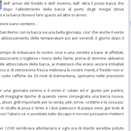
dell' arrivo del freddo e dell' inverno, dall' altra il posto barca che
dopo l'allestimento della barca al porto degli Aregai (dove
e la barca doveva fare spazio ad altre in arrivo.
ioni siano veritiere...
 Remo con la barca sia una bella giornata, cosi' che anche il vento
d abbassamento delle temperature poi per venerdì, il giorno dopo il
 tempo di imbarcare le nostre cose e una cenetta a base di affettati,
a stuzzicanti ci toglieva i morsi della fame, prima di dormire abbiamo
alle attrezzature della barca, ai materassi che erano ancora imballati
nuovo e di vetroresina fresca inebriava le nostre menti, il freddo non e'
 sotto raffiche da 20 nodi di tramontana, speriamo nelle previsioni
e' una giornata serena e il vento e' calato ed e' giusto per partire,
andi magagne tipiche di quando viene consegnata una barca nuova,
cuni grilli importanti per la randa, pile, torcie, scottine e la cosa piu'
o strallo di prua e' lento e i due paterazzi di poppa sono gia' tirati al
i' l'abero va' ri assettato tutto da capo e noi non possiamo metterci
12:00 sembrava allontanarsi e ogni ora di ritardo avrebbe potuto