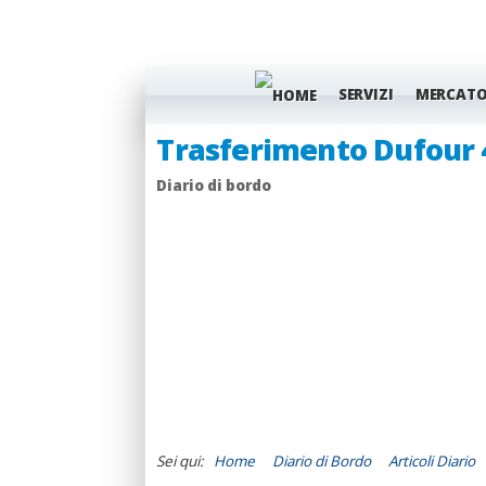
SERVIZI
MERCAT
Trasferimento Dufour 
Big Blu 2011 - dal 19 al
Diario di bordo
Appuntamenti
Sei qui:
Home
Diario di Bordo
Articoli Diario