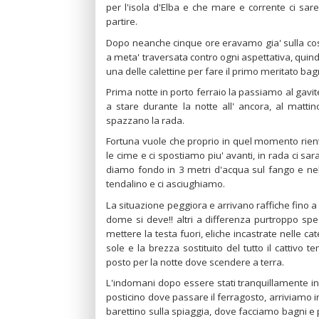
per l'isola d'Elba e che mare e corrente ci sar
partire.
Dopo neanche cinque ore eravamo gia' sulla costa
a meta' traversata contro ogni aspettativa, quind
una delle calettine per fare il primo meritato ba
Prima notte in porto ferraio la passiamo al gavite
a stare durante la notte all' ancora, al matti
spazzano la rada.
Fortuna vuole che proprio in quel momento rientra
le cime e ci spostiamo piu' avanti, in rada ci sar
diamo fondo in 3 metri d'acqua sul fango e ne
tendalino e ci asciughiamo.
La situazione peggiora e arrivano raffiche fino a
dome si deve!! altri a differenza purtroppo sp
mettere la testa fuori, eliche incastrate nelle cat
sole e la brezza sostituito del tutto il cattiv
posto per la notte dove scendere a terra.
L'indomani dopo essere stati tranquillamente in 
posticino dove passare il ferragosto, arriviamo 
barettino sulla spiaggia, dove facciamo bagni e 