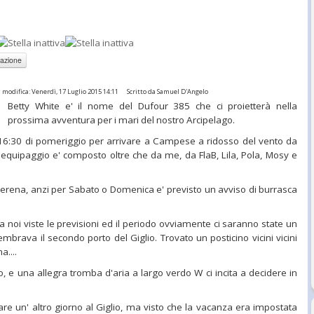
 modifica: Venerdì, 17 Luglio 2015 14:11
Scritto da Samuel D'Angelo
Betty White e' il nome del Dufour 385 che ci proietterà nella
prossima avventura per i mari del nostro Arcipelago.
 16:30 di pomeriggio per arrivare a Campese a ridosso del vento da
equipaggio e' composto oltre che da me, da FlaB, Lila, Pola, Mosy e
serena, anzi per Sabato o Domenica e' previsto un avviso di burrasca
a noi viste le previsioni ed il periodo ovviamente ci saranno state un
mbrava il secondo porto del Giglio. Trovato un posticino vicini vicini
a....
no, e una allegra tromba d'aria a largo verdo W ci incita a decidere in
 un' altro giorno al Giglio, ma visto che la vacanza era impostata