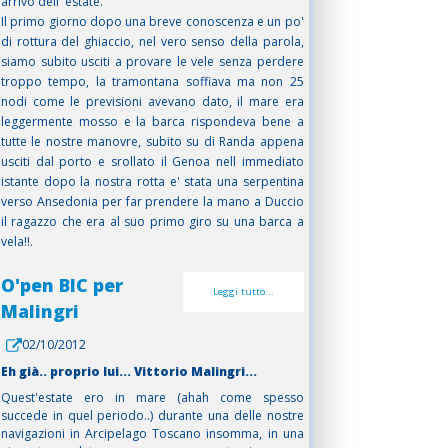
arrivo dell' estate.
Il primo giorno dopo una breve conoscenza e un po'
di rottura del ghiaccio, nel vero senso della parola,
siamo subito usciti a provare le vele senza perdere
troppo tempo, la tramontana soffiava ma non 25
nodi come le previsioni avevano dato, il mare era
leggermente mosso e la barca rispondeva bene a
tutte le nostre manovre, subito su di Randa appena
usciti dal porto e srollato il Genoa nell immediato
istante dopo la nostra rotta e' stata una serpentina
verso Ansedonia per far prendere la mano a Duccio
il ragazzo che era al suo primo giro su una barca a
vela!!.
O'pen BIC per
Leggi tutto...
Malingri
02/10/2012
Eh già.. proprio lui... Vittorio Malingri...
Quest'estate ero in mare (ahah come spesso
succede in quel periodo..) durante una delle nostre
navigazioni in Arcipelago Toscano insomma, in una