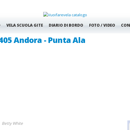
O
VELA SCUOLA GITE
DIARIO DI BORDO
FOTO / VIDEO
CON
405 Andora - Punta Ala
 27 Febbraio
Betty White