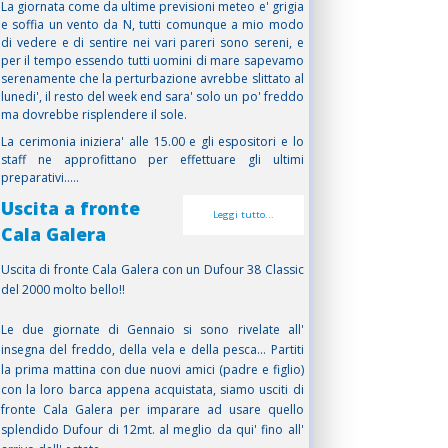
La giornata come da ultime previsioni meteo e' grigia
e soffia un vento da N, tutti comunque a mio modo
di vedere e di sentire nei vari pareri sono sereni, e
per il tempo essendo tutti uomini di mare sapevamo
serenamente che la perturbazione avrebbe slittato al
lunedi', il resto del week end sara' solo un po' freddo
ma dovrebbe risplendere il sole.
La cerimonia iniziera' alle 15.00 e gli espositori e lo
staff ne approfittano per effettuare gli ultimi
preparativi.....
Uscita a fronte
Leggi tutto...
Cala Galera
Uscita di fronte Cala Galera con un Dufour 38 Classic
del 2000 molto bello!!
Le due giornate di Gennaio si sono rivelate all'
insegna del freddo, della vela e della pesca... Partiti
la prima mattina con due nuovi amici (padre e figlio)
con la loro barca appena acquistata, siamo usciti di
fronte Cala Galera per imparare ad usare quello
splendido Dufour di 12mt. al meglio da qui' fino all'