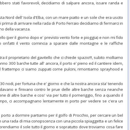
ebbero stati favorevoli, decidiamo di salpare ancora, issare randa e
 Nord dell' Isola d'Elba, con un mare piatto e un sole che era uscito
i prima di arrivare nella rada di Porto Ferraio decidiamo di fermarci in
gno della vacanza.
llo (per il giorno dopo e' previsto vento forte e pioggia) e non mi fido
no onfatti il vento comincia a sparare dalle montagne e le raffiche
 il proprietario del gavitello che ci chiede spazio!!!, subito molliamo
anno 300 barche tutte all' ancora, il porto e' pieno ed il cantiere idem,
l frattempo ci siamo zuppati come pulcini, rimontiamo sprayhood e
 30 nodi, per fortuna che e' giorno e che la nostra ancora sta' tenendo
edavano e finivano contro le prue delle altre barche senza neanche
ene di altre barche e cosi' via per tutto il pomeriggio, fino a quando il
o tempo, ci accompagnano lentamente in porto per vedere se c'era un
porto a dormire partiamo per il golfo di Procchio, per cercare un bel
in una rada di mia conopscenza con una piccola spiaggetta e un felice
prendiamo il sole tutto il giorno e sopratutto dove troviamo cosa fare