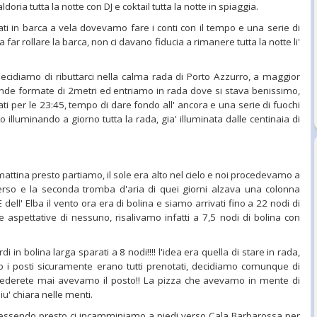
oria tutta la notte con DJ e coktail tutta la notte in spiaggia.
ati in barca a vela dovevamo fare i conti con il tempo e una serie di
ar rollare la barca, non ci davano fiducia a rimanere tutta la notte li'
ecidiamo di ributtarci nella calma rada di Porto Azzurro, a maggior
nde formate di 2metri ed entriamo in rada dove si stava benissimo,
vati per le 23:45, tempo di dare fondo all' ancora e una serie di fuochi
o illuminando a giorno tutta la rada, gia' illuminata dalle centinaia di
attina presto partiamo, il sole era alto nel cielo e noi procedevamo a
verso e la seconda tromba d'aria di quei giorni alzava una colonna
dell' Elba il vento ora era di bolina e siamo arrivati fino a 22 nodi di
aspettative di nessuno, risalivamo infatti a 7,5 nodi di bolina con
 in bolina larga sparati a 8 nodi!!!! l'idea era quella di stare in rada,
i posti sicuramente erano tutti prenotati, decidiamo comunque di
 crederete mai avevamo il posto!! La pizza che avevamo in mente di
' chiara nelle menti.
essendo presto ci incamminiamo a piedi verso Cala Barbarossa per