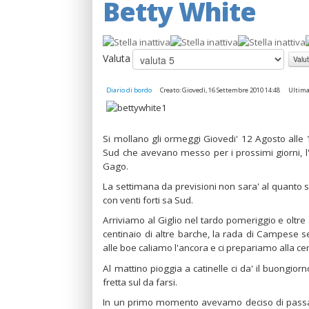
Betty White
Valuta
Diario di bordo
Creato: Giovedì, 16 Settembre 2010 14:48
Ultima
Si mollano gli ormeggi Giovedi' 12 Agosto alle
Sud che avevano messo per i prossimi giorni, l'
Gago.
La settimana da previsioni non sara' al quanto 
con venti forti sa Sud.
Arriviamo al Giglio nel tardo pomeriggio e oltre 
centinaio di altre barche, la rada di Campese se
alle boe caliamo l'ancora e ci prepariamo alla cen
Al mattino pioggia a catinelle ci da' il buongior
fretta sul da farsi.
In un primo momento avevamo deciso di passare