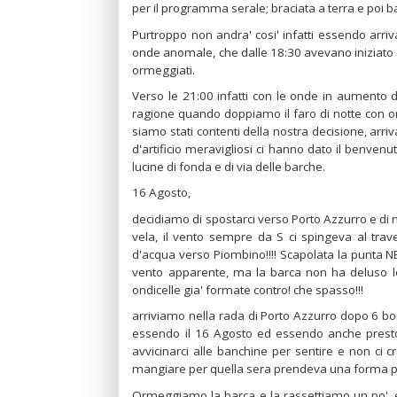
per il programma serale; braciata a terra e poi bald
Purtroppo non andra' cosi' infatti essendo arriv
onde anomale, che dalle 18:30 avevano iniziato a f
ormeggiati.
Verso le 21:00 infatti con le onde in aumento d
ragione quando doppiamo il faro di notte con o
siamo stati contenti della nostra decisione, arri
d'artificio meravigliosi ci hanno dato il benvenut
lucine di fonda e di via delle barche.
16 Agosto,
decidiamo di spostarci verso Porto Azzurro e di m
vela, il vento sempre da S ci spingeva al tra
d'acqua verso Piombino!!!! Scapolata la punta NE 
vento apparente, ma la barca non ha deluso le 
ondicelle gia' formate contro! che spasso!!!
arriviamo nella rada di Porto Azzurro dopo 6 bordi
essendo il 16 Agosto ed essendo anche presto 
avvicinarci alle banchine per sentire e non ci
mangiare per quella sera prendeva una forma piu
Ormeggiamo la barca e la rassettiamo un po', 