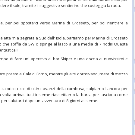
dere il sole, tramite il suggestivo sentierino che costeggia la rada.
rada, per poi spostarci verso Marina di Grosseto, per poi rientrare a
aletta mia segreta a Sud dell' Isola, partiamo per Marina di Grosseto
ento che soffia da SW ci spinge al lasco a una media di 7 nodi!! Questa
ntastica!!!
empo di fare un' aperitivo al bar Skiper e una doccia ai nuovissimi e
vare presto a Cala di Forno, mentre gli altri dormivano, meta di mezzo
alorico ricco di ultimi avanzi della cambusa, salpiamo l'ancora per
volta arrivati tutti insieme riassettiamo la barca per lasciarla come
a per salutarci dopo un' avventura di 8 giorni assieme.