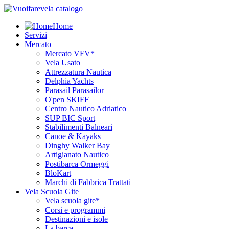
Home
Servizi
Mercato
Mercato VFV*
Vela Usato
Attrezzatura Nautica
Delphia Yachts
Parasail Parasailor
O'pen SKIFF
Centro Nautico Adriatico
SUP BIC Sport
Stabilimenti Balneari
Canoe & Kayaks
Dinghy Walker Bay
Artigianato Nautico
Postibarca Ormeggi
BloKart
Marchi di Fabbrica Trattati
Vela Scuola Gite
Vela scuola gite*
Corsi e programmi
Destinazioni e isole
La barca