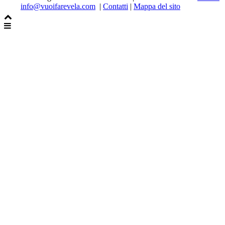
info@vuoifarevela.com
|
Contatti
|
Mappa del sito