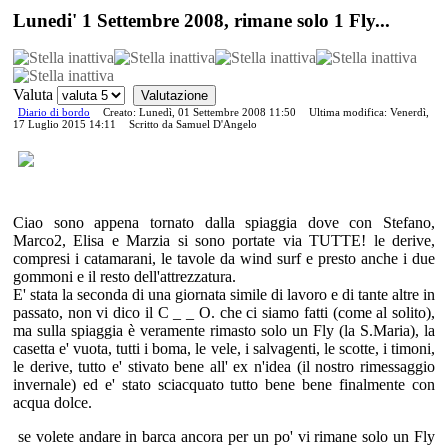
Lunedi' 1 Settembre 2008, rimane solo 1 Fly...
Valuta
Diario di bordo
Creato: Lunedì, 01 Settembre 2008 11:50
Ultima modifica: Venerdì,
17 Luglio 2015 14:11
Scritto da Samuel D'Angelo
Ciao sono appena tornato dalla spiaggia dove con Stefano,
Marco2, Elisa e Marzia si sono portate via TUTTE! le derive,
compresi i catamarani, le tavole da wind surf e presto anche i due
gommoni e il resto dell'attrezzatura.
E' stata la seconda di una giornata simile di lavoro e di tante altre in
passato, non vi dico il C _ _ O. che ci siamo fatti (come al solito),
ma sulla spiaggia è veramente rimasto solo un Fly (la S.Maria), la
casetta e' vuota, tutti i boma, le vele, i salvagenti, le scotte, i timoni,
le derive, tutto e' stivato bene all' ex n'idea (il nostro rimessaggio
invernale) ed e' stato sciacquato tutto bene bene finalmente con
acqua dolce.
se volete andare in barca ancora per un po' vi rimane solo un Fly