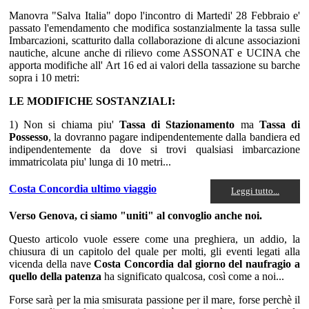
Manovra "Salva Italia" dopo l'incontro di Martedi' 28 Febbraio e'
passato l'emendamento che modifica sostanzialmente la tassa sulle
Imbarcazioni, scatturito dalla collaborazione di alcune associazioni
nautiche, alcune anche di rilievo come ASSONAT e UCINA che
apporta modifiche all' Art 16 ed ai valori della tassazione su barche
sopra i 10 metri:
LE MODIFICHE SOSTANZIALI:
1) Non si chiama piu'
Tassa di Stazionamento
ma
Tassa di
Possesso
, la dovranno pagare indipendentemente dalla bandiera ed
indipendentemente da dove si trovi qualsiasi imbarcazione
immatricolata piu' lunga di 10 metri...
Costa Concordia ultimo viaggio
Leggi tutto...
Verso Genova, ci siamo "uniti" al convoglio anche noi.
Questo articolo vuole essere come una preghiera, un addio, la
chiusura di un capitolo del quale per molti, gli eventi legati alla
vicenda della nave
Costa Concordia
dal giorno del naufragio a
quello della patenza
ha significato qualcosa, così come a noi...
Forse sarà per la mia smisurata passione per il mare, forse perchè il