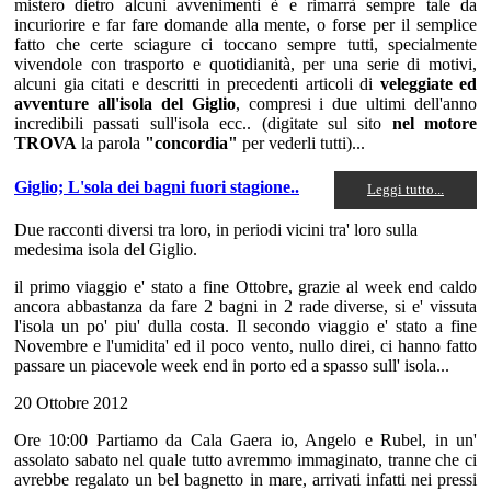
mistero dietro alcuni avvenimenti è e rimarrà sempre tale da
incuriorire e far fare domande alla mente, o forse per il semplice
fatto che certe sciagure ci toccano sempre tutti, specialmente
vivendole con trasporto e quotidianità, per una serie di motivi,
alcuni gia citati e descritti in precedenti articoli di
veleggiate ed
avventure all'isola del Giglio
, compresi i due ultimi dell'anno
incredibili passati sull'isola ecc.. (digitate sul sito
nel motore
TROVA
la parola
"concordia"
per vederli tutti)...
Giglio; L'sola dei bagni fuori stagione..
Leggi tutto...
Due racconti diversi tra loro, in periodi vicini tra' loro sulla
medesima isola del Giglio.
il primo viaggio e' stato a fine Ottobre, grazie al week end caldo
ancora abbastanza da fare 2 bagni in 2 rade diverse, si e' vissuta
l'isola un po' piu' dulla costa. Il secondo viaggio e' stato a fine
Novembre e l'umidita' ed il poco vento, nullo direi, ci hanno fatto
passare un piacevole week end in porto ed a spasso sull' isola...
20 Ottobre 2012
Ore 10:00 Partiamo da Cala Gaera io, Angelo e Rubel, in un'
assolato sabato nel quale tutto avremmo immaginato, tranne che ci
avrebbe regalato un bel bagnetto in mare, arrivati infatti nei pressi