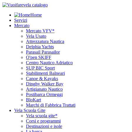
Home
Servizi
Mercato
Mercato VFV*
Vela Usato
Attrezzatura Nautica
Delphia Yachts
Parasail Parasailor
O'pen SKIFF
Centro Nautico Adriatico
SUP BIC Sport
Stabilimenti Balneari
Canoe & Kayaks
Dinghy Walker Bay
Artigianato Nautico
Postibarca Ormeggi
BloKart
Marchi di Fabbrica Trattati
Vela Scuola Gite
Vela scuola gite*
Corsi e programmi
Destinazioni e isole
La barca