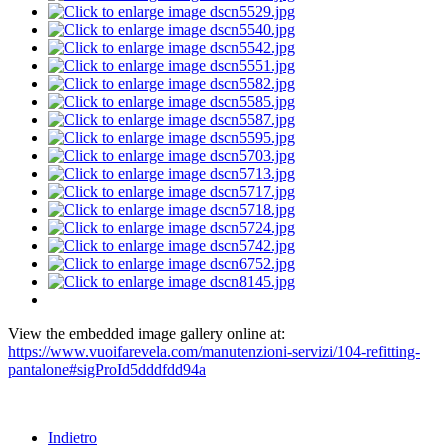
View the embedded image gallery online at:
https://www.vuoifarevela.com/manutenzioni-servizi/104-refitting-
pantalone#sigProId5dddfdd94a
Indietro