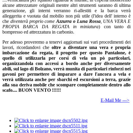
alcune attrezzature originali mentre altri strumenti saranno di ultima
generazione, gli interni verranno ri-allestiti e la barca verrà
alleggerita e vuotata dal mobilio non più utile (l'idea dell' interno è
che
diventerà proprio come
Azzurra o Luna Rossa
, UNA VERA E
PROPIA BARCA DA REGATA in miniatura
) con tanto di
bompresso ed attrezzatura in carbonio.
Per adesso proveremo a tenervi aggiornati sui vari procedimenti dei
lavori, ricordandovi che
oltre a diventare una vera e propria
imbarcazione da regata, il progetto per questo Pantalone, è
quello di utilizzarla per corsi di vela un pò particolari,
organizzandola con accessi a bordo anche per diversamente
abili, sul lago di Bolzano, verrà munita di particolari rinforzi nei
gavoni per permettere di imparare a dare l'ancora a vela e
verrà utilizzata anche per sbarchi ed escursioni a terra, grazie
alla sua deriva mobile che scompare completamente dentro allo
scafo.... BUON VENTO !!!!!!
E-Mail Me --->