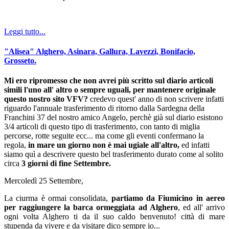
Leggi tutto...
"Alisea" Alghero, Asinara, Gallura, Lavezzi, Bonifacio,
Grosseto.
Mi ero ripromesso che non avrei più scritto sul diario articoli
simili l'uno all' altro o sempre uguali, per mantenere originale
questo nostro sito VFV?
credevo quest' anno di non scrivere infatti
riguardo l'annuale trasferimento di ritorno dalla Sardegna della
Franchini 37 del nostro amico Angelo, perchè già sul diario esistono
3/4 articoli di questo tipo di trasferimento, con tanto di miglia
percorse, rotte seguite ecc... ma come gli eventi confermano la
regola,
in mare un giorno non è mai ugiale all'altro,
ed infatti
siamo quì a descrivere questo bel trasferimento durato come al solito
circa
3 giorni di fine Settembre.
Mercoledì 25 Settembre,
La ciurma è ormai consolidata,
partiamo da Fiumicino in aereo
per raggiungere la barca ormeggiata ad Alghero
, ed all' arrivo
ogni volta Alghero ti da il suo caldo benvenuto! città di mare
stupenda da vivere e da visitare dico sempre io...