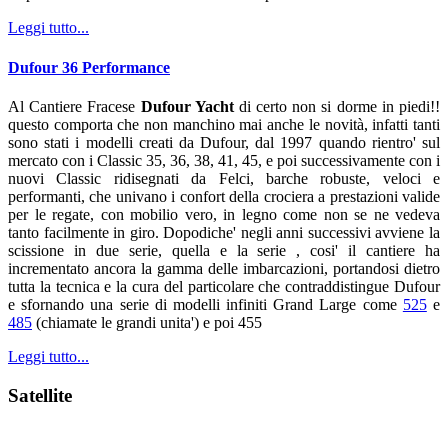
Leggi tutto...
Dufour 36 Performance
Al Cantiere Fracese
Dufour Yacht
di certo non si dorme in piedi!!
questo comporta che non manchino mai anche le novità, infatti tanti
sono stati i modelli creati da Dufour, dal 1997 quando rientro' sul
mercato con i Classic 35, 36, 38, 41, 45, e poi successivamente con i
nuovi Classic ridisegnati da Felci, barche robuste, veloci e
performanti, che univano i confort della crociera a prestazioni valide
per le regate, con mobilio vero, in legno come non se ne vedeva
tanto facilmente in giro. Dopodiche' negli anni successivi avviene la
scissione in due serie, quella e la serie , cosi' il cantiere ha
incrementato ancora la gamma delle imbarcazioni, portandosi dietro
tutta la tecnica e la cura del particolare che contraddistingue Dufour
e sfornando una serie di modelli infiniti Grand Large come
525
e
485
(chiamate le grandi unita') e poi 455
Leggi tutto...
Satellite