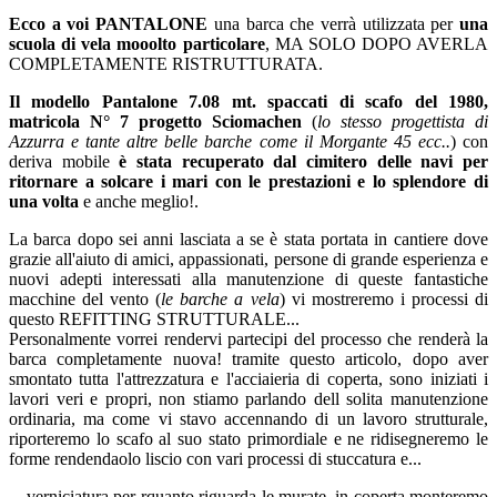
Ecco a voi PANTALONE
una barca che verrà utilizzata per
una
scuola di vela mooolto particolare
, MA SOLO DOPO AVERLA
COMPLETAMENTE RISTRUTTURATA.
Il modello Pantalone 7.08 mt. spaccati di scafo del 1980,
matricola N° 7 progetto Sciomachen
(
lo stesso progettista di
Azzurra e tante altre belle barche come il Morgante 45 ecc..
) con
deriva mobile
è stata recuperato dal cimitero delle navi per
ritornare a solcare i mari con le prestazioni e lo splendore di
una volta
e anche meglio!.
La barca dopo sei anni lasciata a se è stata portata in cantiere dove
grazie all'aiuto di amici, appassionati, persone di grande esperienza e
nuovi adepti interessati alla manutenzione di queste fantastiche
macchine del vento (
le barche a vela
) vi mostreremo i processi di
questo REFITTING STRUTTURALE...
Personalmente vorrei rendervi partecipi del processo che renderà la
barca completamente nuova! tramite questo articolo, dopo aver
smontato tutta l'attrezzatura e l'acciaieria di coperta, sono iniziati i
lavori veri e propri, non stiamo parlando dell solita manutenzione
ordinaria, ma come vi stavo accennando di un lavoro strutturale,
riporteremo lo scafo al suo stato primordiale e ne ridisegneremo le
forme rendendaolo liscio con vari processi di stuccatura e...
....verniciatura per rquanto riguarda le murate, in coperta monteremo