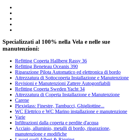
Specializzati al 100% nella Vela e nelle sue
manutenzioni:
Refitting Coperta Hallberg Rassy 36
Refitting Beneteau Oceanis 390
Riparazione Pilota Automatico ed elettronica di bordo
Attrezzatura di Sottocoperta Installazione e Manutenzione
Revisioni e Manutenzioni Zattere Autogonfiabili
Refitting Coperta Sweden Yacht 34
Attrezzatura di Coperta Installazione e Manutenzione
Carene
Plexiglass: Finestre, Tambucci, Ghigliottine...
WC Elettrico e WC Marino installazione e manutenzione
Varie
Infiltrazioni dalla coperta e perdite d'acqua
Acciaio, alluminio, metalli di bordo, riparazione,
manutenzione e modifiche
Lavori sugli Alberi & Rigging