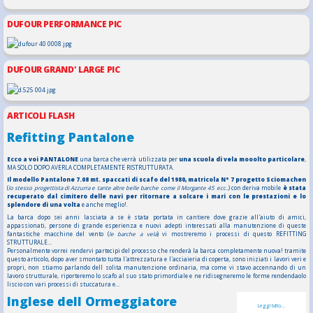
DUFOUR PERFORMANCE PIC
DUFOUR GRAND' LARGE PIC
ARTICOLI FLASH
Refitting Pantalone
Ecco a voi PANTALONE
una barca che verrà utilizzata per
una scuola di vela mooolto particolare
,
MA SOLO DOPO AVERLA COMPLETAMENTE RISTRUTTURATA.
Il modello Pantalone 7.08 mt. spaccati di scafo del 1980, matricola N° 7 progetto Sciomachen
(
lo stesso progettista di Azzurra e tante altre belle barche come il Morgante 45 ecc..
) con deriva mobile
è stata
recuperato dal cimitero delle navi per ritornare a solcare i mari con le prestazioni e lo
splendore di una volta
e anche meglio!.
La barca dopo sei anni lasciata a se è stata portata in cantiere dove grazie all'aiuto di amici,
appassionati, persone di grande esperienza e nuovi adepti interessati alla manutenzione di queste
fantastiche macchine del vento (
le barche a vela
) vi mostreremo i processi di questo REFITTING
STRUTTURALE...
Personalmente vorrei rendervi partecipi del processo che renderà la barca completamente nuova! tramite
questo articolo, dopo aver smontato tutta l'attrezzatura e l'acciaieria di coperta, sono iniziati i lavori veri e
propri, non stiamo parlando dell solita manutenzione ordinaria, ma come vi stavo accennando di un
lavoro strutturale, riporteremo lo scafo al suo stato primordiale e ne ridisegneremo le forme rendendaolo
liscio con vari processi di stuccatura e...
Inglese dell Ormeggiatore
Leggi tutto...