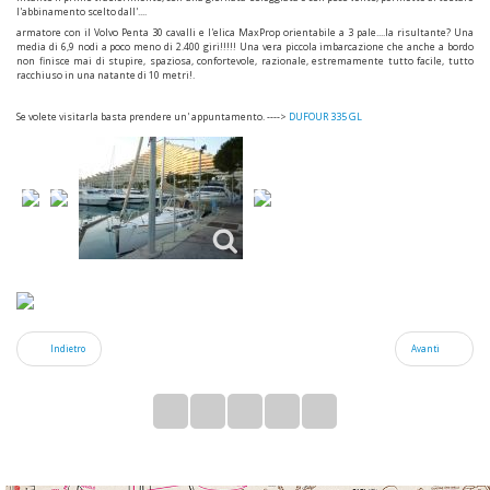
l'abbinamento scelto dall'....
armatore con il Volvo Penta 30 cavalli e l'elica MaxProp orientabile a 3 pale....la risultante? Una
media di 6,9 nodi a poco meno di 2.400 giri!!!!! Una vera piccola imbarcazione che anche a bordo
non finisce mai di stupire, spaziosa, confortevole, razionale, estremamente tutto facile, tutto
racchiuso in una natante di 10 metri!.
Se volete visitarla basta prendere un' appuntamento. ---->
DUFOUR 335 GL
Indietro
Avanti