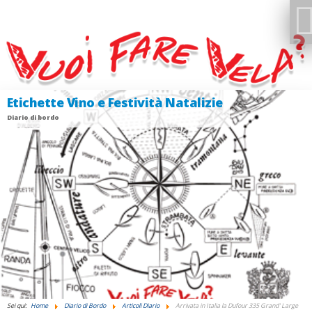
Etichette Vino e Festività Natalizie
Diario di bordo
GIUDANSKY.COM
Sei qui:
Home
Diario di Bordo
Articoli Diario
Arrivata in Italia la Dufour 335 Grand' Large