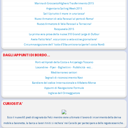
Marina di Grosseto/Alghero Trasferimento 2015
Argentario Sailing Week 2015
Sail Up tutto il mare in una tasca!
Nuovi Armatori di vela Parasail al porto di Roma!
Nuovo Armatore di Vela Parasail a Terracina!
Pasquavela 2015
La prima vera prova della nuova 310 Grand Large di Dufour
Avete Fatto Vela?.. escursioni a vela estive giornaliere!
Circumnavigazione dell' Isola d'Elba antioraria (parte1 costa Nord)
DAGLI APPUNTI DI BORDO...
Porti ed Aprodi della Costa e Arcipelago Toscano
Locandine - Flyer - Bigliettini - Pubblicità - ecc...
Mediterraneo settori
Segnali di riconoscimento Navi
Bandiere del codice Internazionale e Alfabeto Morse
Appunti di Navigazione Formule
Inglese dell Ormeggiatore
CURIOSITA'
Ecco il nuovo 60 piedi disegnato da Felci mentre viene ultimato il lavoro di inserimento della deriva
mobile a baionetta, la barca a lavori finiti si rechera' nei Caraibi per partecipare a delle regate oceaniche...