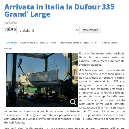
Arrivata in Italia la Dufour 335
Grand' Large
Valuta
Diario di bordo
Creato: Mercoledì, 29 Febbraio 2012 19:58
Ultima modifica: Venerdì, 17 Luglio 2015 14:11
Scritto da Samuel
D'Angelo
Ecco che finalmente arriva anche in
Italia la nuovissima nata del
Cantiere Dufour Yachts, un natante
grande e spazioso!
il 22 Febbraio i nostri collaboratori di
Etruria Marine Service sono andati a
Baie Des Anges per armare l'albero e
varare la prima dufour 335 che
navighera' nelle nostre acque.
Arrivata con trasporto eccezionale
direttamente dalla Rochelle dove era
pronta gia' da tempo fino alla costa
Azzurra, che non aveva potuto
raggiungere prima causa nevicate
varie, adesso e' finalmente arrivato il
momento per allestirla e per il successivo trasferimento in Toscana!. Prima, un piccolo
trasferimento di 35 miglia in Nord Italia e poi quando sara' tutto pronto (elettronica, accessori
aggiuntivi ecc,,,) e quando il primo meteo lo consentira' ci sara' la lunga tratta fino al nostro vicino
Golfo di Follonica.
Intanto il primo trasferimento, con una giornata soleggiata e con poco vento, permette di testare