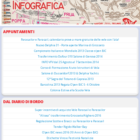
APPUNTAMENTI
Parasailor e Parasail, calendario prove a mare gratuite delle vele con l'ala!
Nuovo Delphia 31 - Porte aperte Marina di Grosseto
Campionato Italiano e Mondiale 2013 Classe o'pen BIC
Trasferimento Dufour 310 Salone di Genova 2014
INFO VFV dal 25 Agosto al 7 Settembre 2014
Corso di Formazione Aiuto Istruttori di Vela
Salone di Dusseldorf 2013 & Delphia Yachts
12° Sagra del Totano di Capraia 2013
Barcolina 2013 Regata O'pen BIC 5 - 6 Ottobre
Colonia Estiva alla Scuola Vela
DAL DIARIO DI BORDO
Super incentivo di acquisto Vele Parasail e Parasailor
"Alisea" trasferimento Grosseto/Alghero 2016
Regolazione Scotte e Bracci su Parasailor e Parasail
Tender Rigido Walker Bay
O'pen BIC news 2016 (10 Anni di O'pen BIC)
Etichette Vino e Festività Natalizie