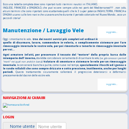
Ecco una tabella completa dove sono riportati tutti i termini nautici in ITALIANO,
INGLESE, FRANCESE e SPAGNOLO, che puo' essere sempre utile nei porti del Mediterraneo!!!! ..non solo,
alcuni termini che sono riportati sono esattamete quelli che le 3 super potenze INGHILTERRA, FRANCIA e
SPAGNA usano sulle loro navi e che usavano anche durante il periodo coloniale nel Nuovo Mondo....ecco un
pezzo di storia!
Manutenzione / Lavaggio Vele
Leggi tutto...
Oggi smontiamo le vele..
Uno dei nostri servizi più completi ed ordinari è
quello di disarmare, lavare, rammendare in veleria, o semplicemente sistemare per fare
rimessaggio invernale le vostre vele, per poi rimontarle o tenerle in rimessaggio invernale
per voi...
Ogni armatore infatti, per preservare il tessuto del "motore" della propria barca dalle
intemperie dell' inverno,
dovrebbe considerare seriamente di disarmare le vele, (
se già conosce i periodi
"morti" nei quali non andrà in barca
).
Valutare di smontare e sistemare le vele per un rimessaggio
invernale
, le conserverà bianche e pulite, come nuove nel tempo,
specialmente i fiocchi ed i genoa o
le rande rollabili che sono sempre drizzate e sotto pressione, inutilmente, anche per lunghi
periodi.
Questo trattamentto sicuramente rallenterà il progressivo deteriorarsi e deformarsi
precocemente del dacron delle vostre vele.
Leggi tutto...
NAVIGAZIONI AI CARAIBI
LOGIN
Nome utente