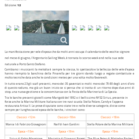
Edizione:
12
La manifestazione per vele d’epoca che da molti anni occupa il calendario delle vecchie signore
nel mese di giugno, l’Argentario Sailing Week, è tornata lo scorso week end nella sua sede
naturale a Porto Santo Stefano.
Cambiano i musicanti la melodia è sempre la stessa, lo spettacolo e la bellezza delle vele d’epoca
hanno riempito la banchina della Pinarella per tre giorni dando luogo a regate combattute e
molto tecniche data anche le condizioni meteo per una volta molto favorevoli.
In tutto erano 23 gli scafi presenti, meno dei 35 paventati e molti meno dei 70-80 degli anni d’oro
di questo raduno, ma già un buon inizio se si pensa che si tratta di un ritorno dopo due anni di
stop, una nuova gestione e la concomitanza con la Festa della Marineria di La Spezia.
Tra le barche presenti gioielli come Marigold del 1892 o il bellissimo NY32 Sirius, presente in
forze anche la Marina Militare Italiana con tre navi scuola: Stella Polare, Caroly e l’appena
restaurata Artica II. Le prove disputate sono state tre e nelle diverse categorie, divise come
sempre per lunghezza ed epoca delle barche, i vincitori sono:
Classici <12m
Classici<18m
Classici >18m
Mania I di Fabrizio Giovagnoni
Naif di Ivan Gardini
Stella Polare della Marina Militare
Epoca <15m
Epoca <19m
Epoca >19m
Sirius di Fabio Mangione
Marjatta di Giovanni Broggi
The Blue Peter di Mattehw Barker