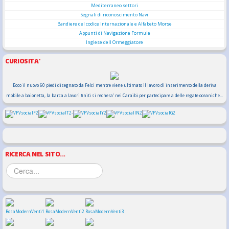
Mediterraneo settori
Segnali di riconoscimento Navi
Bandiere del codice Internazionale e Alfabeto Morse
Appunti di Navigazione Formule
Inglese dell Ormeggiatore
CURIOSITA'
Ecco il nuovo 60 piedi disegnato da Felci mentre viene ultimato il lavoro di inserimento della deriva
mobile a baionetta, la barca a lavori finiti si rechera' nei Caraibi per partecipare a delle regate oceaniche...
RICERCA NEL SITO...