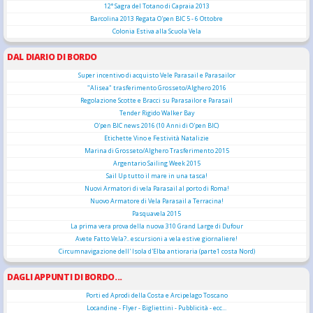
12° Sagra del Totano di Capraia 2013
Barcolina 2013 Regata O'pen BIC 5 - 6 Ottobre
Colonia Estiva alla Scuola Vela
DAL DIARIO DI BORDO
Super incentivo di acquisto Vele Parasail e Parasailor
"Alisea" trasferimento Grosseto/Alghero 2016
Regolazione Scotte e Bracci su Parasailor e Parasail
Tender Rigido Walker Bay
O'pen BIC news 2016 (10 Anni di O'pen BIC)
Etichette Vino e Festività Natalizie
Marina di Grosseto/Alghero Trasferimento 2015
Argentario Sailing Week 2015
Sail Up tutto il mare in una tasca!
Nuovi Armatori di vela Parasail al porto di Roma!
Nuovo Armatore di Vela Parasail a Terracina!
Pasquavela 2015
La prima vera prova della nuova 310 Grand Large di Dufour
Avete Fatto Vela?.. escursioni a vela estive giornaliere!
Circumnavigazione dell' Isola d'Elba antioraria (parte1 costa Nord)
DAGLI APPUNTI DI BORDO...
Porti ed Aprodi della Costa e Arcipelago Toscano
Locandine - Flyer - Bigliettini - Pubblicità - ecc...