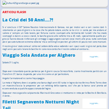
ARTICOLI FLASH
La Crisi dei 50 Anni....?!
Si e' concluso il 50° Salone Nautico Internazionale di Genova, noi per motivi vari e seri siamo stati li
solamente un paio di giorni e la cosa che ho potuto notare, anche se la crisi si sente, per me andare al
salone e' sempre un lieto lavoro, per fortuna siamo scampati alla tormenta del lunedi' che ha creato
scompigli e danni a cose e stand, le barche grazie alle raffiche fino a 45 nodi, specialmente quelle piu'
grosse hanno dovuto rinforzare gli ormeggi e aggiungere svariati corpi morti alle prue, tutto sommato
poi e' passato tutto con estrema velocita' ma a sentire gli espositori, gli attimi di paura non sono mancati.
Il nostro giro e' stato come al solito nel settore della vela e vedendo i vari spazi vuoti in giro nel porto, dove
negli anni passati c'erano le barche mi sono reso conto che il nostro settore al contrario...
Viaggio Sola Andata per Alghero
Leggi tutto...
Sabato 31 Luglio,
Dopo aver rimandato questa partenza per 4 giorni causa Scirocco forte, siamo finalmente partiti con un
Franchini 37, barca stupenda, per una missione un po' particolare,
Angelo l'armatore ed io siamo l'equipaggio.
La meta e' Alghero, dove ci aspetta una barca degli anni 60 tutta in legno da trasferire a Porto Torres dove
un maestro d'ascia la preparera' per un refitting della coperta, cosi' che poi la barca sara' pronta ad
essere venduta a qualche appassionato del legno.
Dopo aver messo gasolio salpiamo da Marina di Grosseto e ci mettiamo in rotta per le Bocche di Bonifacio,
il vento ...
Filetti Segnavento Notturni Night
Leggi tutto...
Tail