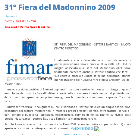
31° Fiera del Madonnino 2009
Appuntamenti
Dal 23 al 26 APRILE - 2009
Grosseto Prima Fiera Nautica.
31° FIERA DEL MADONNINO - SETTORE NAUTICO - NUOVO
CENTRO FIERISTICO:
Finalmente anche a Grosseto sara' possibile vedere o
partecipare ad una vera e propria FIERA della NAUTICA, o
meglio, associato alla Fiera del Madonnino 2009, sara'
finalmente presente anche il settore nautico, che fara' il
suo esordio proprio durante la prima dell'ormai storica
manifestazione nel nuovo Centro Fiere a Braccagni via del
Madonnino...
Il nuovo spazio espositivo di 8 ettari ospitera' il settore nautico, le incessanti piogge di quest'
anno hanno fatto si che fino all' ultimo i lavori della nuova area ritardassero a tal punto da non
darci quasi piu' speranze per poter innaugurare la manifestazione durante questa 31esima
fiera.
Il nuovo centro verra' innaugurato quindi, riservando al settore Nautico un ampio spazio, dove
espositori del settore metteranno in mostra i propri prodotti: Barche, attrezzature, servizi di
ogni genere o pubblicita' (striscioni, volantinaggio, servizio di fonica, pagine su rivista ecc..)
purche' riguardanti il settore Nautico e l'ambiente marino in generale.
Per chi fosse interessato ad iscriversi alla Fiera 2009 (come espositore o per pubblicità) sono
aperte le iscrizioni tramite questo modulo ------->
MADONNINO2009