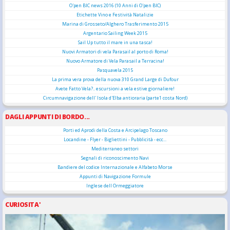
O'pen BIC news 2016 (10 Anni di O'pen BIC)
Etichette Vino e Festività Natalizie
Marina di Grosseto/Alghero Trasferimento 2015
Argentario Sailing Week 2015
Sail Up tutto il mare in una tasca!
Nuovi Armatori di vela Parasail al porto di Roma!
Nuovo Armatore di Vela Parasail a Terracina!
Pasquavela 2015
La prima vera prova della nuova 310 Grand Large di Dufour
Avete Fatto Vela?.. escursioni a vela estive giornaliere!
Circumnavigazione dell' Isola d'Elba antioraria (parte1 costa Nord)
DAGLI APPUNTI DI BORDO...
Porti ed Aprodi della Costa e Arcipelago Toscano
Locandine - Flyer - Bigliettini - Pubblicità - ecc...
Mediterraneo settori
Segnali di riconoscimento Navi
Bandiere del codice Internazionale e Alfabeto Morse
Appunti di Navigazione Formule
Inglese dell Ormeggiatore
CURIOSITA'