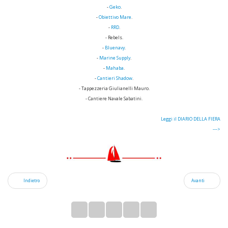
-
Geko
.
-
Obiettivo Mare
.
-
RRD
.
- Rebels.
-
Bluenavy
.
-
Marine Supply
.
-
Mahaba
.
-
Cantieri Shadow
.
- Tappezzeria Giulianelli Mauro.
- Cantiere Navale Sabatini.
Leggi il DIARIO DELLA FIERA
--->
Indietro
Avanti