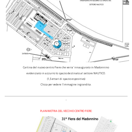
Cartina del nuovo centro Fiere che verra' innaugurato in Madonnino
evidenziato in azzurro lo spazio destinato al settore NAUTICO.
(1,5 ettari di spazio espositivo)
Clicca per vedere l'immagine ingrandita.
-------------------------------------------------------------------------------------------------------------------------------------------
-
PLANIMETRIA DEL VECCHIO CENTRO FIERE: