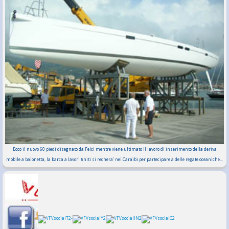
Ecco il nuovo 60 piedi disegnato da Felci mentre viene ultimato il lavoro di inserimento della deriva
mobile a baionetta, la barca a lavori finiti si rechera' nei Caraibi per partecipare a delle regate oceaniche...