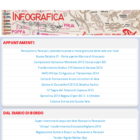
APPUNTAMENTI
Parasailor e Parasail, calendario prove a mare gratuite delle vele con l'ala!
Nuovo Delphia 31 - Porte aperte Marina di Grosseto
Campionato Italiano e Mondiale 2013 Classe o'pen BIC
Trasferimento Dufour 310 Salone di Genova 2014
INFO VFV dal 25 Agosto al 7 Settembre 2014
Corso di Formazione Aiuto Istruttori di Vela
Salone di Dusseldorf 2013 & Delphia Yachts
12° Sagra del Totano di Capraia 2013
Barcolina 2013 Regata O'pen BIC 5 - 6 Ottobre
Colonia Estiva alla Scuola Vela
DAL DIARIO DI BORDO
Super incentivo di acquisto Vele Parasail e Parasailor
"Alisea" trasferimento Grosseto/Alghero 2016
Regolazione Scotte e Bracci su Parasailor e Parasail
Tender Rigido Walker Bay