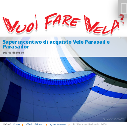
Super incentivo di acquisto Vele Parasail e
Parasailor
Diario di bordo
GIUDANSKY.COM
Sei qui:
Home
Diario di Bordo
Appuntamenti
31° Fiera del Madonnino 2009