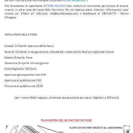
(se non riuscite a scaricarlo dovete installare
ADOBE READER qui'.
)
N.B. Ricordatevi di specificare
SETTORE NAUTICO
(nel modulo di iscrizione) per evitare di essere
inseriti in altre aree del vasto Polo Fieristico. Per chi volesse avere ulteriori informazioni puo'
inviare un' E-Mail all' indirizzo: info@vuoifarevela.com o telefonare al 3381646719 - Marco
D'Angelo.
INFO e ORARI DELLA FIERA:
Giovedi' 23 Aprile: Apertura della fiera, (
Venerdi' 24 Aprile: Innaugurazione ufficiale del nuovo centro fiere con taglio del nastro
Sabato 25 Aprile: Fiera
Domenica 26 Aprile: Ultimo giorno
Costo Biglietto: 7,00 Euro
Apertura agli espositori ore: 8:00
Apertura al pubblico ore: 9:00
Chiusura al pubblico ore: 20:00
( per i nostri fedeli seguaci, chiamate senza esitare per avere i biglietti a 3,00 euro)
PLANIMETRIA DEL NUOVO CENTRO FIERE: