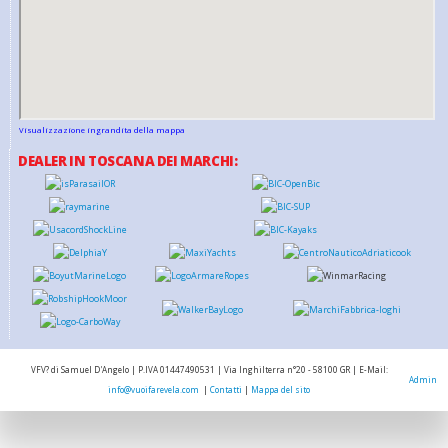
Visualizzazione ingrandita della mappa
DEALER IN TOSCANA DEI MARCHI:
VFV? di Samuel D'Angelo | P.IVA 01447490531 | Via Inghilterra n°20 - 58100 GR | E-Mail:
Admin
info@vuoifarevela.com
|
Contatti
|
Mappa del sito