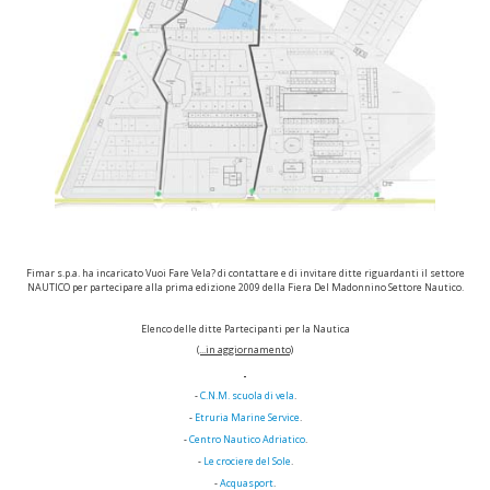
Fimar s.p.a. ha incaricato Vuoi Fare Vela? di contattare e di invitare ditte riguardanti il settore
NAUTICO per partecipare alla prima edizione 2009 della Fiera Del Madonnino Settore Nautico.
Elenco delle ditte Partecipanti per la Nautica
(...in aggiornamento)
-
C.N.M. scuola di vela
.
-
Etruria Marine Service
.
-
Centro Nautico Adriatico
.
-
Le crociere del Sole
.
-
Acquasport
.