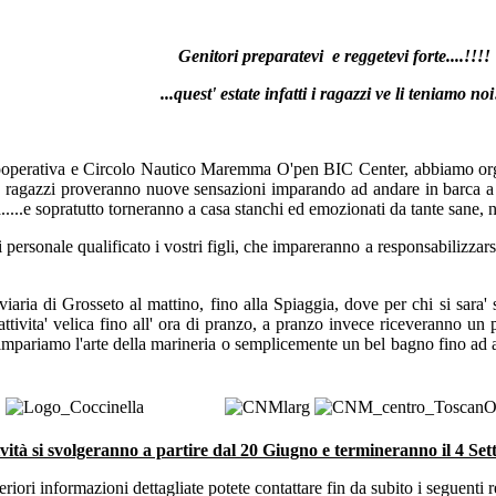
Genitori preparatevi e reggetevi forte....!!!!
...quest' estate infatti i ragazzi ve li teniamo noi
operativa e Circolo Nautico Maremma O'pen BIC Center, abbiamo organ
I ragazzi proveranno nuove sensazioni imparando ad andare in barca a
.....e sopratutto torneranno a casa stanchi ed emozionati da tante sane, n
 personale qualificato i vostri figli, che impareranno a responsabilizzars
aria di Grosseto al mattino, fino alla Spiaggia, dove per chi si sara' se
tivita' velica fino all' ora di pranzo, a pranzo invece riceveranno un 
mpariamo l'arte della marineria o semplicemente un bel bagno fino ad arriv
ività si svolgeranno a partire dal 20 Giugno e termineranno il 4 Se
eriori informazioni dettagliate potete contattare fin da subito i seguenti r