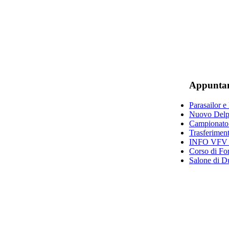
Appunta
Parasailor e 
Nuovo Delph
Campionato 
Trasferimen
INFO VFV da
Corso di For
Salone di D