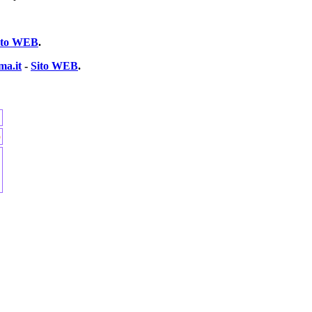
ito WEB
.
ma.it
-
Sito WEB
.
o