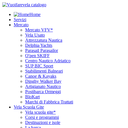
Home
Servizi
Mercato
Mercato VFV*
Vela Usato
Attrezzatura Nautica
Delphia Yachts
Parasail Parasailor
O'pen SKIFF
Centro Nautico Adriatico
SUP BIC Sport
Stabilimenti Balneari
Canoe & Kayaks
Dinghy Walker Bay
Artigianato Nautico
Postibarca Ormeggi
BloKart
Marchi di Fabbrica Trattati
Vela Scuola Gite
Vela scuola gite*
Corsi e programmi
Destinazioni e isole
La barca