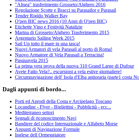
"Alisea" trasferimento Grosseto/Alghero 2016
Regolazione Scotte e Bracci su Parasailor e Parasail
Tender Rigido Walker Bay
O'pen BIC news 2016 (10 Anni di O'pen BIC)
Etichette Vino e Festività Natalizie
Marina di Grosseto/Alghero Trasferimento 2015
Argentario Sailing Week 2015
Sail Up tutto il mare in una tasca!
Nuovi Armatori di vela Parasail al porto di Roma!
Nuovo Armatore di Vela Parasail a Terracina!
Pasquavela 2015
La prima vera prova della nuova 310 Grand Large di Dufour
Avete Fatto Vela?.. escursioni a vela estive giornaliere!
Circumnavigazione dell' Isola d'Elba antioraria (parte1 costa N
Dagli appunti di bordo...
Porti ed Aprodi della Costa e Arcipelago Toscano
Locandine - Flyer - Bigliettini - Pubblicità - ecc...
Mediterraneo settori
Segnali di riconoscimento Navi
Bandiere del codice Internazionale e Alfabeto Morse
Appunti di Navigazione Formule
Inglese dell Ormeggiatore