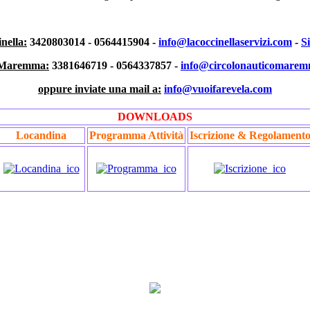
nella:
3420803014 - 0564415904 -
info@lacoccinellaservizi.com
-
S
o Maremma:
3381646719 - 0564337857 -
info@circolonauticomarem
oppure inviate una mail a:
info@vuoifarevela.com
DOWNLOADS
Locandina
Programma Attività
Iscrizione & Regolament