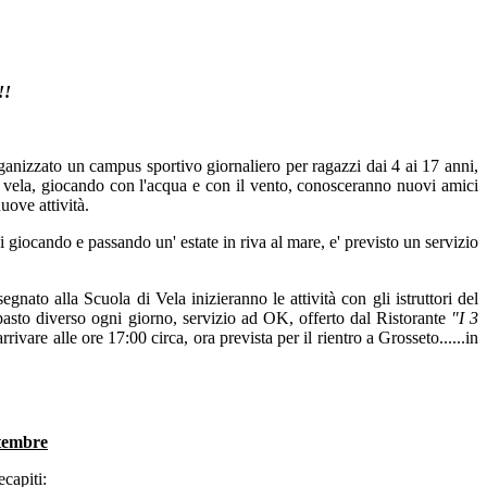
!!
izzato un campus sportivo giornaliero per ragazzi dai 4 ai 17 anni,
 vela, giocando con l'acqua e con il vento, conosceranno nuovi amici
uove attività.
i giocando e passando un' estate in riva al mare, e' previsto un servizio
gnato alla Scuola di Vela inizieranno le attività con gli istruttori del
pasto diverso ogni giorno, servizio ad OK, offerto dal Ristorante
"I 3
are alle ore 17:00 circa, ora prevista per il rientro a Grosseto......in
ttembre
ecapiti: