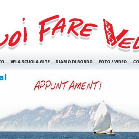
TO
VELA SCUOLA GITE
DIARIO DI BORDO
FOTO / VIDEO
CO
tore