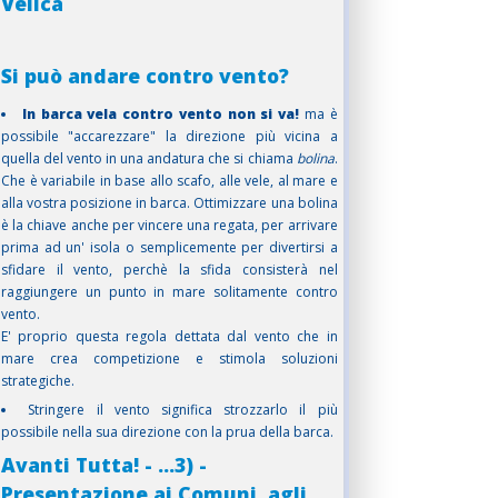
Velica
Si può andare contro vento?
In barca vela contro vento non si va!
ma è
possibile "accarezzare" la direzione più vicina a
quella del vento in una andatura che si chiama
bolina
.
Che è variabile in base allo scafo, alle vele, al mare e
alla vostra posizione in barca. Ottimizzare una bolina
è la chiave anche per vincere una regata, per arrivare
prima ad un' isola o semplicemente per divertirsi a
sfidare il vento, perchè la sfida consisterà nel
raggiungere un punto in mare solitamente contro
vento.
E' proprio questa regola dettata dal vento che in
mare crea competizione e stimola soluzioni
strategiche.
Stringere il vento significa strozzarlo il più
possibile nella sua direzione con la prua della barca.
Avanti Tutta! - ...3) -
Presentazione ai Comuni, agli