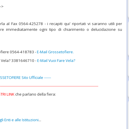
-->
la al Fax 0564-425278 - i recapiti qui' riportati vi saranno utili per
vere immediatamente ogni tipo di chiarimento o delucidazione su
ofiere 0564-418783 -
E-Mail Grossetofiere.
e Vela? 3381646710 -
E-Mail Vuoi Fare Vela?
SSETOFIERE Sito Ufficiale ------
--------------------------------------------------------------------------------------
TRI LINK
che parlano della fiera:
i Enti e alle Istituzioni
...
..