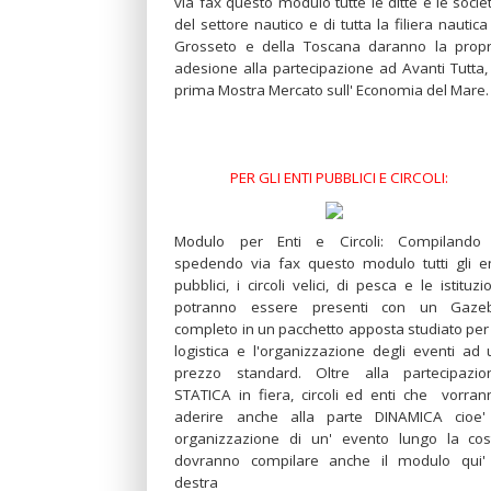
via fax questo modulo tutte le ditte e le socie
del settore nautico e di tutta la filiera nautica
Grosseto e della Toscana daranno la propr
adesione alla partecipazione ad Avanti Tutta, 
prima Mostra Mercato sull' Economia del Mare.
PER GLI ENTI PUBBLICI E CIRCOLI:
Modulo per Enti e Circoli: Compilando
spedendo via fax questo modulo tutti gli en
pubblici, i circoli velici, di pesca e le istituzi
potranno essere presenti con un Gaze
completo in un pacchetto apposta studiato per 
logistica e l'organizzazione degli eventi ad 
prezzo standard. Oltre alla partecipazio
STATICA in fiera, circoli ed enti che vorran
aderire anche alla parte DINAMICA cioe' 
organizzazione di un' evento lungo la cos
dovranno compilare anche il modulo qui'
destra