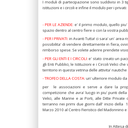
I moduli di partecipazione sono suddivisi in 3 tip
istituzioni e i circoli e infine il modulo per i privati:
- PER LE AZIENDE:
e' il primo modulo, quello piu
spazio dentro al centro fiere o con la vostra pubb
- PER I PRIVATI:
in Avanti Tutta! ci sara' un' area r
possibilita' di vendere direttamente in fiera, ovvi
rimborso spese. Se volete aderire prendete vision
- PER GLI ENTI E I CIRCOLI:
e' stato creato un pacc
gli Enti Pubblici, le Istituzioni e i Circoli Velic
territorio in questa vetrina delle attivita' nautiche
- TROFEO DELLA COSTA:
un' ulteriore modulo da s
per le associazioni e serve a dare la prop
competizione che avra' luogo in piu' punti della
Velici, alle Marine e ai Porti, alle Ditte Privat
terranno nei primi due giorni dall' inizio della 
Marzo 2010 al Centro Fieristico del Madonnino e lu
In Attesa di