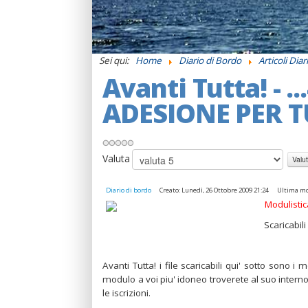
Sei qui:
Home
Diario di Bordo
Articoli Diar
Avanti Tutta! - .
ADESIONE PER TUT
Valuta
Diario di bordo
Creato: Lunedì, 26 Ottobre 2009 21:24
Ultima mod
Modulistic
Scaricabil
Avanti Tutta! i file scaricabili qui' sotto sono i
modulo a voi piu' idoneo troverete al suo interno
le iscrizioni.