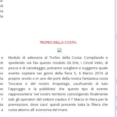
ta'
 di
ia
la
TROFEO DELLA COSTA:
 e
Modulo di adesione al Trofeo della Costa: Compilando e
ti
spedendo via fax questo modulo Gli Enti, i Circoli Velici, di
oni
pesca e di canottaggio, potranno scegliere e suggerire quale
bo
evento ospitare nei giorni della fiera 5, 6 Marzo 2010 al
la
proprio circolo o in uno dei porti della nostra fantastica costa
un
Toscana e del nostro Arcipelago, usufruendo di tuto
ne
l'appoggio e la pubblicita' che questo tipo di evento
no
rappresentera' nel nostro territorio coinvolgendo finalmente
l'
tutti gli operatori del settore nautico il 7 Marzo in Fiera per le
ta
premiazioni, dove sara' quindi presente tutta la filiera che
 a
ruota attorno all' economia del mare.