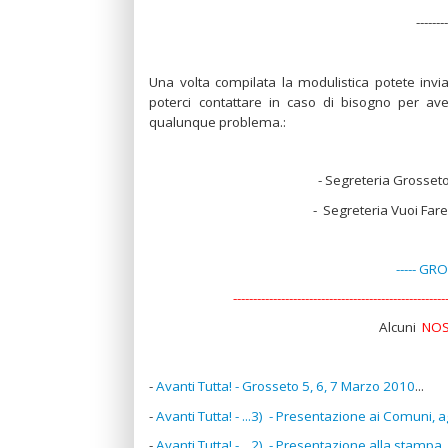
-------
Una volta compilata la modulistica potete inviar
poterci contattare in caso di bisogno per a
qualunque problema.:
- Segreteria Grosset
- Segreteria Vuoi Far
----- GRO
-----------------------------------------------------
Alcuni
NOS
-
Avanti Tutta! - Grosseto 5, 6, 7 Marzo 2010
...
-
Avanti Tutta! - ...3) - Presentazione ai Comuni, agl
-
Avanti Tutta! - ...2) - Presentazione alla stampa
.