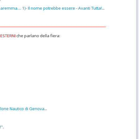
Maremma.... 1)- Il nome potrebbe essere - Avanti Tutta!
...
--------------------------------------------------------------------------------------
 ESTERNI
che parlano della fiera:
alone Nautico di Genova
...
!"
.