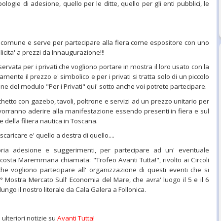
ologie di adesione, quello per le ditte, quello per gli enti pubblici, le
' comune e serve per partecipare alla fiera come espositore con uno
licita' a prezzi da Innaugurazione!!!
iservata per i privati che vogliono portare in mostra il loro usato con la
amente il prezzo e' simbolico e per i privati si tratta solo di un piccolo
e del modulo "Per i Privati" qui' sotto anche voi potrete partecipare.
hetto con gazebo, tavoli, poltrone e servizi ad un prezzo unitario per
i che vorranno aderire alla manifestazione essendo presenti in fiera e sul
 e della filiera nautica in Toscana.
caricare e' quello a destra di quello....
ria adesione e suggerimenti, per partecipare ad un' eventuale
 costa Maremmana chiamata: "Trofeo Avanti Tutta!", rivolto ai Circoli
e che vogliono partecipare all' organizzazione di questi eventi che si
1° Mostra Mercato Sull' Economia del Mare, che avra' luogo il 5 e il 6
ngo il nostro litorale da Cala Galera a Follonica.
 ulteriori notizie su
Avanti Tutta!