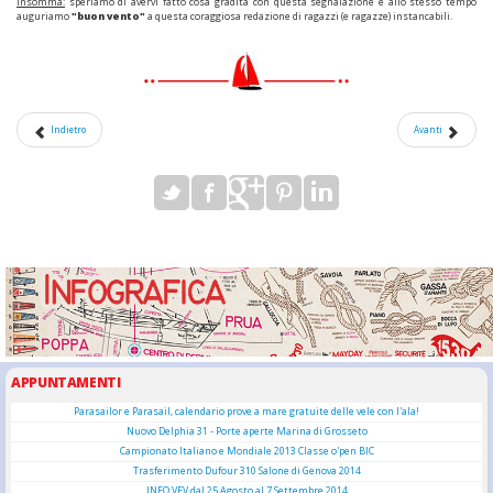
Insomma:
speriamo di avervi fatto cosa gradita con questa segnalazione e allo stesso tempo
auguriamo
"buon vento"
a questa coraggiosa redazione di ragazzi (e ragazze) instancabili.
Indietro
Avanti
APPUNTAMENTI
Parasailor e Parasail, calendario prove a mare gratuite delle vele con l'ala!
Nuovo Delphia 31 - Porte aperte Marina di Grosseto
Campionato Italiano e Mondiale 2013 Classe o'pen BIC
Trasferimento Dufour 310 Salone di Genova 2014
INFO VFV dal 25 Agosto al 7 Settembre 2014