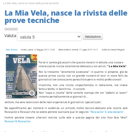
La Mia Vela, nasce la rivista delle prove tecniche
La Mia Vela, nasce la rivista delle
prove tecniche
Valuta
Diario di bordo
Creato: Lunedì, 14 Maggio 2012 13:38
Ultima modifica: Venerdì, 17 Luglio 2015 14:11
Scritto da Samuel D'Angelo
Forse vi sarete già accorti che questo mese è in edicola una nuova e
interessante rivista totalmente dedicata a noi velisti:
"La Mia Vela"
.
Noi la troviamo "veramente azzeccata" in quanto si propone, già da
questa prima uscita, con un grande numero di test in mare fatti da
giornalisti (ne conosciamo parecchi) esperti e molto professionali.
Insomma, non una rivista impacchettata in radiazione, ma invece
fatta a bordo, in banchina... in azione.
Non "copia e incolla" delle cartelle stampa che noi "addetti ai lavori"
inviamo periodicamente ai giornali di....
settore, ma vere recensioni delle reali esperienze di giornalisti specializzati.
Ne approfittiamo per mettere in evidenza un articolo molto tecnico dedicato alle nostre vele
Parasailor e Parasail che se volete potrete scaricare qua' di seguito:
"Parasailor: Si vola davvero"
.
Inoltre potrete trovare ulteriori notizie sulle vele a questa pagina del sito Vuoi fare Vela?:
Parasail & Parasailor