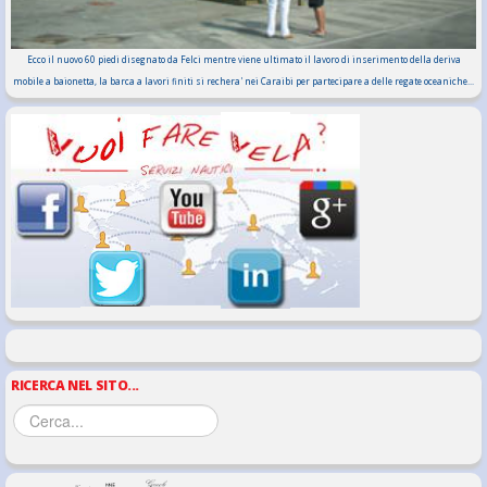
Ecco il nuovo 60 piedi disegnato da Felci mentre viene ultimato il lavoro di inserimento della deriva
mobile a baionetta, la barca a lavori finiti si rechera' nei Caraibi per partecipare a delle regate oceaniche...
RICERCA NEL SITO...