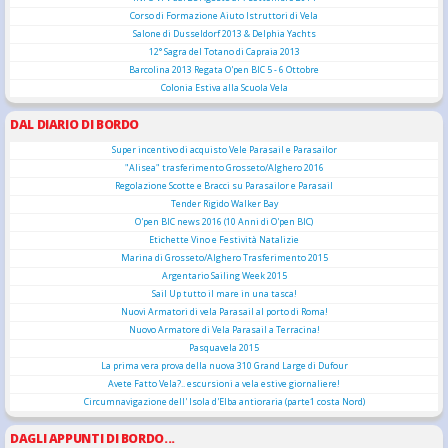
Corso di Formazione Aiuto Istruttori di Vela
Salone di Dusseldorf 2013 & Delphia Yachts
12° Sagra del Totano di Capraia 2013
Barcolina 2013 Regata O'pen BIC 5 - 6 Ottobre
Colonia Estiva alla Scuola Vela
DAL DIARIO DI BORDO
Super incentivo di acquisto Vele Parasail e Parasailor
"Alisea" trasferimento Grosseto/Alghero 2016
Regolazione Scotte e Bracci su Parasailor e Parasail
Tender Rigido Walker Bay
O'pen BIC news 2016 (10 Anni di O'pen BIC)
Etichette Vino e Festività Natalizie
Marina di Grosseto/Alghero Trasferimento 2015
Argentario Sailing Week 2015
Sail Up tutto il mare in una tasca!
Nuovi Armatori di vela Parasail al porto di Roma!
Nuovo Armatore di Vela Parasail a Terracina!
Pasquavela 2015
La prima vera prova della nuova 310 Grand Large di Dufour
Avete Fatto Vela?.. escursioni a vela estive giornaliere!
Circumnavigazione dell' Isola d'Elba antioraria (parte1 costa Nord)
DAGLI APPUNTI DI BORDO...