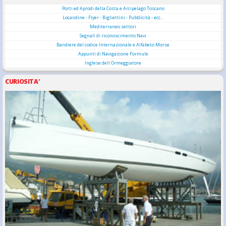
Porti ed Aprodi della Costa e Arcipelago Toscano
Locandine - Flyer - Bigliettini - Pubblicità - ecc...
Mediterraneo settori
Segnali di riconoscimento Navi
Bandiere del codice Internazionale e Alfabeto Morse
Appunti di Navigazione Formule
Inglese dell Ormeggiatore
CURIOSITA'