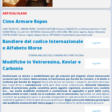
ARTICOLI FLASH
Cime Armare Ropes
CIME TECNICHE - ARMARE ROPES - NUOVO CANTIERE Armare LUNGHEZZA su Ordinazione (min. 3 mt).
DIAMETRO da 1,5 a 44 mm. MATERIALI Dynema SK75, SK78, SK90, PBO-Zylon, Spectra, Kevlar, Poliestere.
COSTRUZIONE Treccia singola, Doppia treccia. OPTIONALS Impiombature personalizzate
Bandiere del codice Internazionale
Leggi tutto...
e Alfabeto Morse
STEMMA ARALDICO DELLA MARINA MILITARE ITALIANA
Modifiche in Vetroresina, Kevlar e
Leggi tutto...
Carbonio
Realizziamo su misura o modifichiamo per gli armatori più esigenti alcuni interessanti
accessori per la vostra imbarcazione, in Vetroresina per barche da Crociera o in Kevlar e
Carbonio per barche da Regata!
Grazie alla tecnica nel lavorare i compositi, possiamo realizzare,
dare nuova forma e
customizzare
molte parti della vostra imbarcazione;
chiesuole timoneria,
ghiere di protezione, guide, canalette, porta oggetti, coperture, accessori vari, scalette
ecc... ma anche modifiche strutturali o sostituzione di appendici e parti dello scafo,
modificandole in tutti i modi, sia in carbonio che in vetroresina;
tagliandole (se volete togliere
strumenti per guadagnare spazio in pozzetto), allargandole (se state pensando di installarne di nuovi),
rendendo le appendici o le forme della barca più performanti.
Negli scorsi anni abbiamo partecipato
alle modifiche strutturali dell' intera poppa
di un Grand Betise 55, perfezionando la tecnica di..
Leggi tutto...