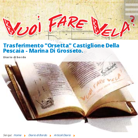
Trasferimento "Orsetta" Castiglione Della
Pescaia - Marina Di Grosseto.
Diario di bordo
GIUDANSKY.COM
Sei qui:
Home
Diario di Bordo
Articoli Diario