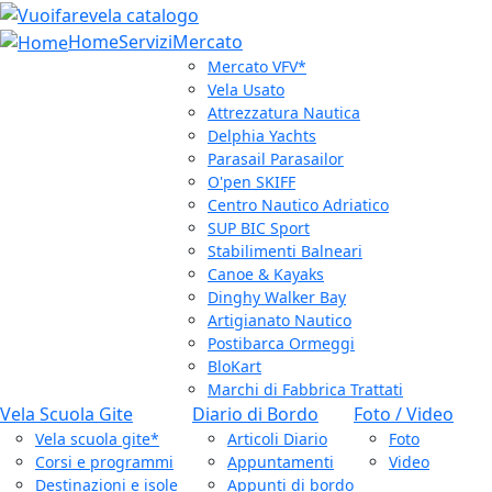
Home
Servizi
Mercato
Mercato VFV*
Vela Usato
Attrezzatura Nautica
Delphia Yachts
Parasail Parasailor
O'pen SKIFF
Centro Nautico Adriatico
SUP BIC Sport
Stabilimenti Balneari
Canoe & Kayaks
Dinghy Walker Bay
Artigianato Nautico
Postibarca Ormeggi
BloKart
Marchi di Fabbrica Trattati
Vela Scuola Gite
Diario di Bordo
Foto / Video
Vela scuola gite*
Articoli Diario
Foto
Corsi e programmi
Appuntamenti
Video
Destinazioni e isole
Appunti di bordo