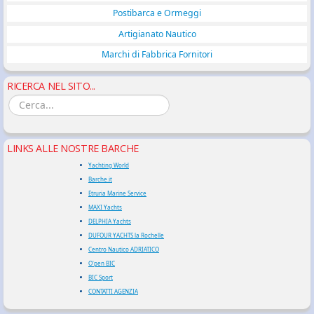
Postibarca e Ormeggi
Artigianato Nautico
Marchi di Fabbrica Fornitori
RICERCA NEL SITO...
LINKS ALLE NOSTRE BARCHE
Yachting World
Barche.it
Etruria Marine Service
MAXI Yachts
DELPHIA Yachts
DUFOUR YACHTS la Rochelle
Centro Nautico ADRIATICO
O'pen BIC
BIC Sport
CONTATTI AGENZIA