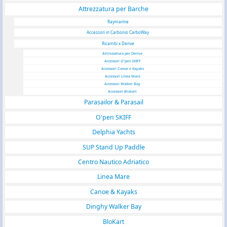
Attrezzatura per Barche
Raymarine
Accessori in Carbonio CarboWay
Ricambi x Derive
Attrezzatura per Derive
Accessori O'pen SKIFF
Accessori Canoe e Kayaks
Accessori Linea Mare
Accessori Walker Bay
Accessori Blokart
Parasailor & Parasail
O'pen SKIFF
Delphia Yachts
SUP Stand Up Paddle
Centro Nautico Adriatico
Linea Mare
Canoe & Kayaks
Dinghy Walker Bay
BloKart