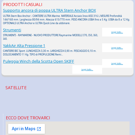
PRODOTTI CASUALI
Supporto ancora di poppa ULTRA Stern Anchor BOX
ULTRA Stern Box Anchor - CANTIERE ULTRA Marine. MATERIALE Acciaio Inox AISI 316 L MISURE Profondità
144/168 mm. Larghezza 80/94 mm. Altezza 615/770 mm. PESO ANCORA USBA fino a 5 Kg. USBA da 8 a 12 Kg.
OPTIONALS ULTRA Anchor e ULTRA Quick Line da abbinare.
Strumenti
Leggi tutto...
STRUMENTI - RAYMARINE - NUOVO PRODUTTORE Raymarine MODELLI I70, I50, I60,
I40.
YakkAir Alta Pressione 1
Leggi tutto...
CANTIERE BIC Sport. LUNGHEZZA 3,30 m. LARGHEZZA 0,90 m. PESCAGGIO 0,10 m.
DISLOCAMENTO 11 Kg. TIPO di PROPULSIONE Remi...
Puleggia Winch della Scotta Open SKIFF
Leggi tutto...
Leggi tutto...
SATELLITE
ECCO DOVE TROVARCI