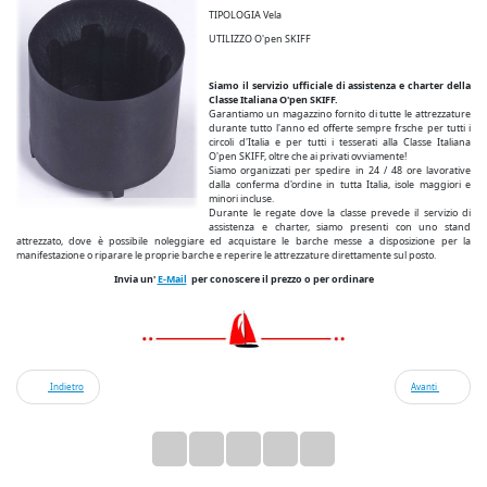
TIPOLOGIA Vela
UTILIZZO O'pen SKIFF
Siamo il servizio ufficiale di assistenza e charter della
Classe Italiana O'pen SKIFF.
Garantiamo un magazzino fornito di tutte le attrezzature
durante tutto l'anno ed offerte sempre frsche per tutti i
circoli d'Italia e per tutti i tesserati alla Classe Italiana
O'pen SKIFF, oltre che ai privati ovviamente!
Siamo organizzati per spedire in 24 / 48 ore lavorative
dalla conferma d'ordine in tutta Italia, isole maggiori e
minori incluse.
Durante le regate dove la classe prevede il servizio di
assistenza e charter, siamo presenti con uno stand
attrezzato, dove è possibile noleggiare ed acquistare le barche messe a disposizione per la
manifestazione o riparare le proprie barche e reperire le attrezzature direttamente sul posto.
Invia un'
E-Mail
per conoscere il prezzo o per ordinare
Indietro
Avanti