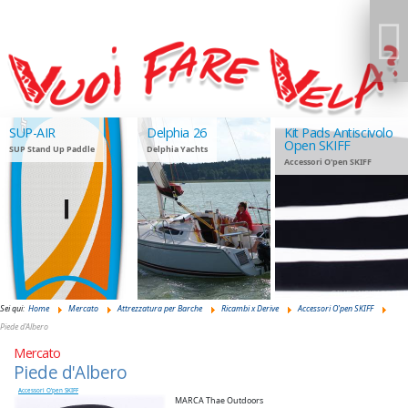
SUP-AIR
Delphia 26
Kit Pads Antiscivolo
Open SKIFF
SUP Stand Up Paddle
Delphia Yachts
Accessori O'pen SKIFF
GIUDANSKY.COM
Sei qui:
Home
Mercato
Attrezzatura per Barche
Ricambi x Derive
Accessori O'pen SKIFF
Piede d'Albero
Mercato
Piede d'Albero
Accessori O'pen SKIFF
MARCA Thae Outdoors