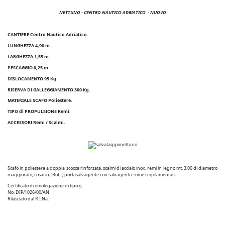
NETTUNO - CENTRO NAUTICO ADRIATICO
- NUOVO
CANTIERE Centro Nautico Adriatico.
LUNGHEZZA 4,90 m.
LARGHEZZA 1,55 m.
PESCAGGIO 0,25 m.
DISLOCAMENTO 95 Kg.
RISERVA DI GALLEGGIAMENTO 300 Kg.
MATERIALE SCAFO Poliestere.
TIPO di PROPULSIONE Remi.
ACCESSORI Remi / Scalmi.
Scafo in poliestere a doppia scocca rinforzata, scalmi di acciaio inox, remi in legno mt. 3,00 di diametro
maggiorato, rosario, “Bob”, portasalvagente con salvagenti e cime regolamentari.
Certificato di omologazione di tipo g
No. DIP/1026/00/AN
Rilasciato dal R.I.Na.