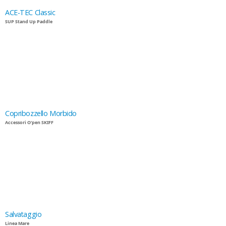
ACE-TEC Classic
SUP Stand Up Paddle
Copribozzello Morbido
Accessori O'pen SKIFF
Salvataggio
Linea Mare