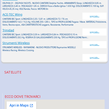
DELPHIA 31 - DELPHIA YACHTS - NUOVO CANTIERE Delphia Yachts. ARMAMENTO Sloop. LUNGHEZZA 9,85 m.
LARGHEZZA 3,40 m. PESCAGGIO 1,85 m. DERIVA Fissa a Bulbo (ghisa 1.650 Kg). DISLOCAMENTO 5.100 kg. SUP.
VELICA 45,35 mq. VELE Randa, Fiocco. MOTORE En
ACE-TEC Wing
Leggi tutto...
CANTIERE BIC Sport. LUNGHEZZA 3,35 / 3,81 m. LARGHEZZA 72 / 76 cm.
DISLOCAMENTO 14,5 / 15,5 Kg. VOLUME 200 / 285 L. TIPO di PROPULSIONE Pagaia / Wave. MATERIALI Polistirene,
Vetro, Resina epox., ASA CARATTERISTICHE Leggero, Resistente, Performante
Trinidad
Leggi tutto...
CANTIERE BIC Sport. LUNGHEZZA 3,59 m. LARGHEZZA 0,84 m. PESCAGGIO 0,10 m.
DISLOCAMENTO 28,5 Kg. RISERVA DI GALLEGGIAMENTO 200 Kg. TIPO di PROPULSIONE Remi...
Strumenti Wireless
Leggi tutto...
STRUMENTI WIRELESS - RAYMARINE - NUOVO PRODUTTORE Raymarine MODELLI
Wireless Racing, Wireless Cruising.
Leggi tutto...
SATELLITE
ECCO DOVE TROVARCI