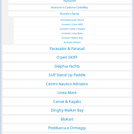
Raymarine
Accessori in Carbonio CarboWay
Ricambi x Derive
Attrezzatura per Derive
Accessori O'pen SKIFF
Accessori Canoe e Kayaks
Accessori Linea Mare
Accessori Walker Bay
Accessori Blokart
Parasailor & Parasail
O'pen SKIFF
Delphia Yachts
SUP Stand Up Paddle
Centro Nautico Adriatico
Linea Mare
Canoe & Kayaks
Dinghy Walker Bay
BloKart
Postibarca e Ormeggi