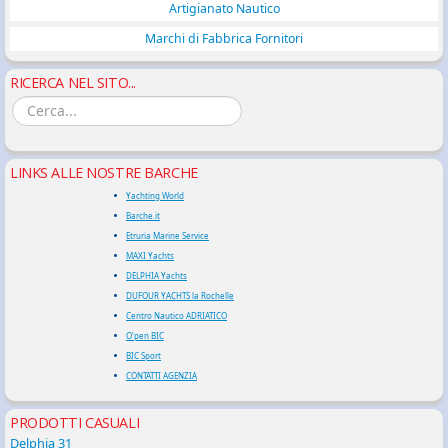
Artigianato Nautico
Marchi di Fabbrica Fornitori
RICERCA NEL SITO...
LINKS ALLE NOSTRE BARCHE
Yachting World
Barche.it
Etruria Marine Service
MAXI Yachts
DELPHIA Yachts
DUFOUR YACHTS la Rochelle
Centro Nautico ADRIATICO
O'pen BIC
BIC Sport
CONTATTI AGENZIA
PRODOTTI CASUALI
Delphia 31