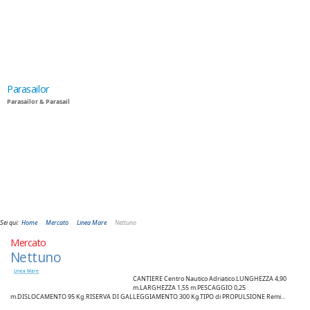
Parasailor
Parasailor & Parasail
Sei qui:
Home
Mercato
Linea Mare
Nettuno
Mercato
Nettuno
Linea Mare
CANTIERE Centro Nautico Adriatico.LUNGHEZZA 4,90
m.LARGHEZZA 1,55 m.PESCAGGIO 0,25
m.DISLOCAMENTO 95 Kg.RISERVA DI GALLEGGIAMENTO 300 Kg.TIPO di PROPULSIONE Remi...