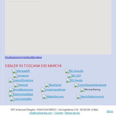
Visualizzazione ingrandita della mappa
DEALER IN TOSCANA DEI MARCHI:
VFV? di Samuel D'Angelo | P.IVA 01447490531 | Via Inghilterra n°20 - 58100 GR | E-Mail:
Admin
info@vuoifarevela.com
|
Contatti
|
Mappa del sito