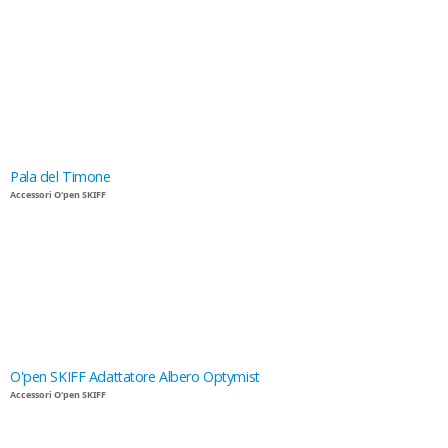
Pala del Timone
Accessori O'pen SKIFF
O'pen SKIFF Adattatore Albero Optymist
Accessori O'pen SKIFF