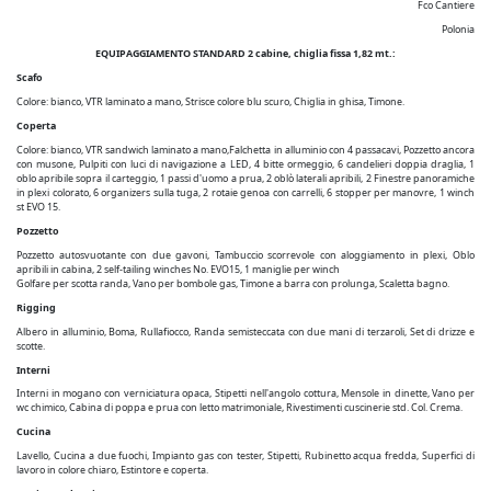
Fco Cantiere
Polonia
EQUIPAGGIAMENTO STANDARD 2 cabine, chiglia fissa 1,82 mt.:
Scafo
Colore: bianco, VTR laminato a mano, Strisce colore blu scuro, Chiglia in ghisa, Timone.
Coperta
Colore: bianco, VTR sandwich laminato a mano,Falchetta in alluminio con 4 passacavi, Pozzetto ancora
con musone, Pulpiti con luci di navigazione a LED, 4 bitte ormeggio, 6 candelieri doppia draglia, 1
oblo apribile sopra il carteggio, 1 passi d'uomo a prua, 2 oblò laterali apribili, 2 Finestre panoramiche
in plexi colorato, 6 organizers sulla tuga, 2 rotaie genoa con carrelli, 6 stopper per manovre, 1 winch
st EVO 15.
Pozzetto
Pozzetto autosvuotante con due gavoni, Tambuccio scorrevole con aloggiamento in plexi, Oblo
apribili in cabina, 2 self-tailing winches No. EVO15, 1 maniglie per winch
Golfare per scotta randa, Vano per bombole gas, Timone a barra con prolunga, Scaletta bagno.
Rigging
Albero in alluminio, Boma, Rullafiocco, Randa semisteccata con due mani di terzaroli, Set di drizze e
scotte.
Interni
Interni in mogano con verniciatura opaca, Stipetti nell'angolo cottura, Mensole in dinette, Vano per
wc chimico, Cabina di poppa e prua con letto matrimoniale, Rivestimenti cuscinerie std. Col. Crema.
Cucina
Lavello, Cucina a due fuochi, Impianto gas con tester, Stipetti, Rubinetto acqua fredda, Superfici di
lavoro in colore chiaro, Estintore e coperta.