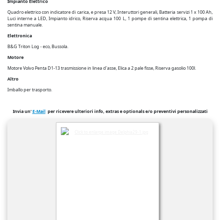
Impianto Elettrico
Quadro elettrico con indicatore di carica, e presa 12 V, Interuttori generali, Batteria servizi 1 x 100 Ah,
Luci interne a LED, Impianto idrico, Riserva acqua 100 L, 1 pompe di sentina elettrica, 1 pompa di
sentina manuale.
Elettronica
B&G Triton Log - eco, Bussola.
Motore
Motore Volvo Penta D1-13 trasmissione in linea d'asse, Elica a 2 pale fisse, Riserva gasolio 100l.
Altro
Imballo per trasporto.
Invia un'
E-Mail
per ricevere ulteriori info
, extras e optionals
e/o preventivi personalizzati