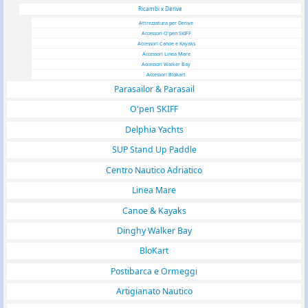
Ricambi x Derive
Attrezzatura per Derive
Accessori O'pen SKIFF
Accessori Canoe e Kayaks
Accessori Linea Mare
Accessori Walker Bay
Accessori Blokart
Parasailor & Parasail
O'pen SKIFF
Delphia Yachts
SUP Stand Up Paddle
Centro Nautico Adriatico
Linea Mare
Canoe & Kayaks
Dinghy Walker Bay
BloKart
Postibarca e Ormeggi
Artigianato Nautico