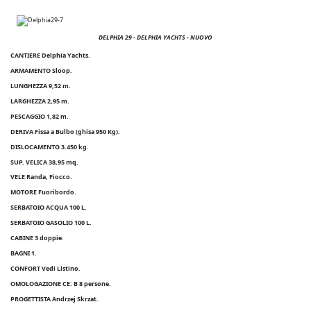
DELPHIA 29 - DELPHIA YACHTS
- NUOVO
CANTIERE Delphia Yachts.
ARMAMENTO Sloop.
LUNGHEZZA 9,52 m.
LARGHEZZA 2,95 m.
PESCAGGIO 1,82 m.
DERIVA Fissa a Bulbo (ghisa 950 Kg).
DISLOCAMENTO 3.450 kg.
SUP. VELICA 38,95 mq.
VELE
Randa, Fiocco.
MOTORE
Fuoribordo.
SERBATOIO ACQUA
100 L.
SERBATOIO GASOLIO
100 L.
CABINE
3 doppie.
BAGNI
1.
CONFORT Vedi Listino.
OMOLOGAZIONE CE: B 8
persone
.
PROGETTISTA Andrzej Skrzat.