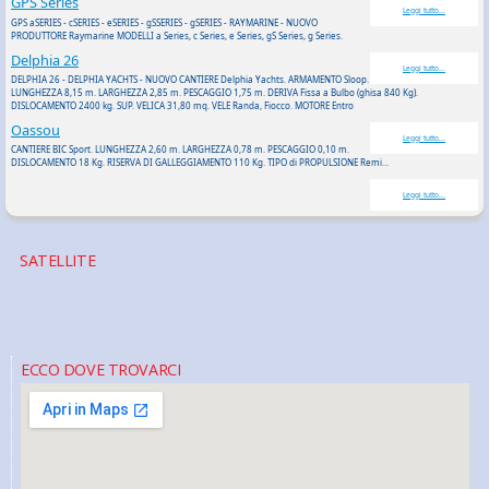
GPS Series
Leggi tutto...
GPS aSERIES - cSERIES - eSERIES - gSSERIES - gSERIES - RAYMARINE - NUOVO
PRODUTTORE Raymarine MODELLI a Series, c Series, e Series, gS Series, g Series.
Delphia 26
Leggi tutto...
DELPHIA 26 - DELPHIA YACHTS - NUOVO CANTIERE Delphia Yachts. ARMAMENTO Sloop.
LUNGHEZZA 8,15 m. LARGHEZZA 2,85 m. PESCAGGIO 1,75 m. DERIVA Fissa a Bulbo (ghisa 840 Kg).
DISLOCAMENTO 2400 kg. SUP. VELICA 31,80 mq. VELE Randa, Fiocco. MOTORE Entro
Oassou
Leggi tutto...
CANTIERE BIC Sport. LUNGHEZZA 2,60 m. LARGHEZZA 0,78 m. PESCAGGIO 0,10 m.
DISLOCAMENTO 18 Kg. RISERVA DI GALLEGGIAMENTO 110 Kg. TIPO di PROPULSIONE Remi...
Leggi tutto...
SATELLITE
ECCO DOVE TROVARCI