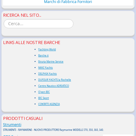
Marchi di Fabbrica Fornitori
RICERCA NEL SITO...
LINKS ALLE NOSTRE BARCHE
Yachting World
Barche.it
Etruria Marine Service
MAXI Yachts
DELPHIA Yachts
DUFOUR YACHTS la Rochelle
Centro Nautico ADRIATICO
O'pen BIC
BIC Sport
CONTATTI AGENZIA
PRODOTTI CASUALI
Strumenti
STRUMENTI - RAYMARINE - NUOVO PRODUTTORE Raymarine MODELLI I70, I50, I60, I40.