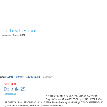
Copribozzello Morbido
Accessori O'pen SKIFF
Sei qui:
Home
Mercato
Delphia Yachts
Delphia 29
Mercato
Delphia 29
Delphia Yachts
DELPHIA 29 - DELPHIA YACHTS - NUOVO CANTIERE
Delphia Yachts. ARMAMENTO Sloop. LUNGHEZZA 9,52 m.
LARGHEZZA 2,95 m. PESCAGGIO 1,82 m. DERIVA Fissa a Bulbo (ghisa 950 Kg). DISLOCAMENTO 3450
kg. SUP. VELICA 38,95 mq. VELE Randa, Fiocco. MOTORE Fuori