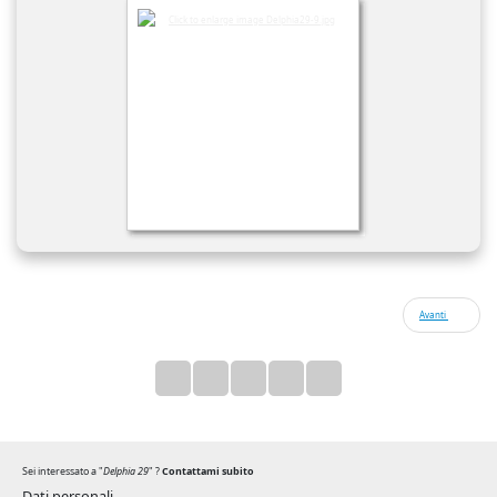
Avanti
Sei interessato a "
Delphia 29
" ?
Contattami subito
Dati personali