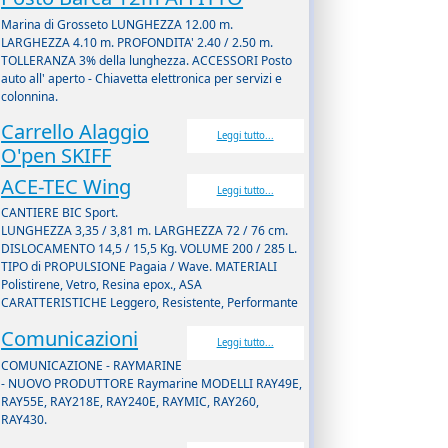
Marina di Grosseto LUNGHEZZA 12.00 m.
LARGHEZZA 4.10 m. PROFONDITA' 2.40 / 2.50 m.
TOLLERANZA 3% della lunghezza. ACCESSORI Posto
auto all' aperto - Chiavetta elettronica per servizi e
colonnina.
Carrello Alaggio
Leggi tutto...
O'pen SKIFF
ACE-TEC Wing
Leggi tutto...
CANTIERE BIC Sport.
LUNGHEZZA 3,35 / 3,81 m. LARGHEZZA 72 / 76 cm.
DISLOCAMENTO 14,5 / 15,5 Kg. VOLUME 200 / 285 L.
TIPO di PROPULSIONE Pagaia / Wave. MATERIALI
Polistirene, Vetro, Resina epox., ASA
CARATTERISTICHE Leggero, Resistente, Performante
Comunicazioni
Leggi tutto...
COMUNICAZIONE - RAYMARINE
- NUOVO PRODUTTORE Raymarine MODELLI RAY49E,
RAY55E, RAY218E, RAY240E, RAYMIC, RAY260,
RAY430.