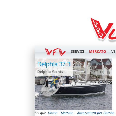
SERVIZI
MERCATO
VE
 Vegetativa
Delphia 37.3
Scrubbis
Delphia Yachts
e
Sei qui:
Home
Mercato
Attrezzatura per Barche