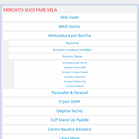
MERCATO VUOI FARE VELA
Vela Usato
MAXI Yachts
Attrezzatura per Barche
Raymarine
Accessori in Carbonio CarboWay
Ricambi x Derive
Attrezzatura per Derive
Accessori O'pen SKIFF
Accessori Canoe e Kayaks
Accessori Linea Mare
Accessori Walker Bay
Accessori Blokart
Parasailor & Parasail
O'pen SKIFF
Delphia Yachts
SUP Stand Up Paddle
Centro Nautico Adriatico
Linea Mare