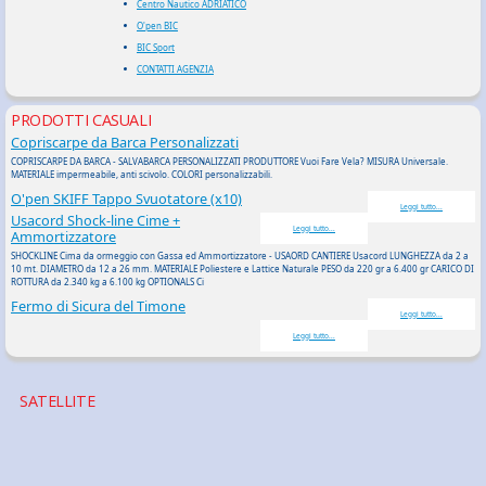
Centro Nautico ADRIATICO
O'pen BIC
BIC Sport
CONTATTI AGENZIA
PRODOTTI CASUALI
Copriscarpe da Barca Personalizzati
COPRISCARPE DA BARCA - SALVABARCA PERSONALIZZATI PRODUTTORE Vuoi Fare Vela? MISURA Universale.
MATERIALE impermeabile, anti scivolo. COLORI personalizzabili.
O'pen SKIFF Tappo Svuotatore (x10)
Leggi tutto...
Usacord Shock-line Cime +
Leggi tutto...
Ammortizzatore
SHOCKLINE Cima da ormeggio con Gassa ed Ammortizzatore - USAORD CANTIERE Usacord LUNGHEZZA da 2 a
10 mt. DIAMETRO da 12 a 26 mm. MATERIALE Poliestere e Lattice Naturale PESO da 220 gr a 6.400 gr CARICO DI
ROTTURA da 2.340 kg a 6.100 kg OPTIONALS Ci
Fermo di Sicura del Timone
Leggi tutto...
Leggi tutto...
SATELLITE