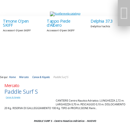
Timone O'pen
Tappo Piede
Delphia 37.3
SKIFF
d'Albero
Delphia Yachts
Accessori O'pen SKIFF
Accessori O'pen SKIFF
Sei qui:
Home
Mercato
Canoe & Kayaks
Paddle Surf S
Mercato
Paddle Surf S
Canoe & Kayaks
CANTIERE Centro Nautico Adriatico. LUNGHEZZA 2,72 m.
LARGHEZZA 0,70 m. PESCAGGIO 0,10 m. DISLOCAMENTO
20 Kg. RISERVA DI GALLEGGIAMENTO 100 Kg. TIPO di PROPULSIONE Remi...
PADDLE SURF S - Centro Nautico Adriatico
- NUOVO