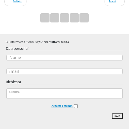
Indietro
Avanti
Sei interessato a "
Paddle Surf S
" ?
Contattami subito
Dati personali
Richiesta
Accetto i termini
Invia