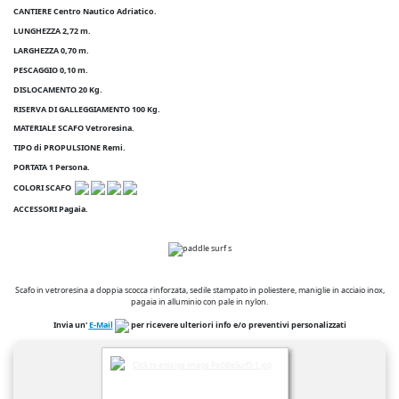
CANTIERE Centro Nautico Adriatico.
LUNGHEZZA 2,72 m.
LARGHEZZA 0,70 m.
PESCAGGIO 0,10 m.
DISLOCAMENTO 20 Kg.
RISERVA DI GALLEGGIAMENTO 100 Kg.
MATERIALE SCAFO Vetroresina.
TIPO di PROPULSIONE Remi.
PORTATA 1 Persona.
COLORI SCAFO
ACCESSORI Pagaia.
Scafo in vetroresina a doppia scocca rinforzata, sedile stampato in poliestere, maniglie in acciaio inox,
pagaia in alluminio con pale in nylon.
Invia un'
E-Mail
per ricevere ulteriori info e/o preventivi personalizzati