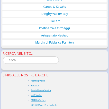
Canoe & Kayaks
Dinghy Walker Bay
BloKart
Postibarca e Ormeggi
Artigianato Nautico
Marchi di Fabbrica Fornitori
RICERCA NEL SITO...
LINKS ALLE NOSTRE BARCHE
Yachting World
Barche.it
Etruria Marine Service
MAXI Yachts
DELPHIA Yachts
DUFOUR YACHTS la Rochelle