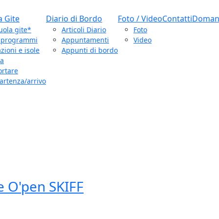
a Gite
Diario di Bordo
Foto / Video
Contatti
Domand
uola gite*
Articoli Diario
Foto
e programmi
Appuntamenti
Video
zioni e isole
Appunti di bordo
ca
ortare
artenza/arrivo
e O'pen SKIFF