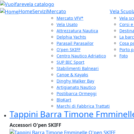
Home
Servizi
Mercato
Vela Scuol
Mercato VFV*
Vela sc
Vela Usato
Corsi 
Attrezzatura Nautica
Destina
Delphia Yachts
La bar
Parasail Parasailor
Cosa p
O'pen SKIFF
Porto p
Centro Nautico Adriatico
Foto
SUP BIC Sport
Stabilimenti Balneari
Canoe & Kayaks
Dinghy Walker Bay
Artigianato Nautico
Postibarca Ormeggi
BloKart
Marchi di Fabbrica Trattati
Tappini Barra Timone Fmminell
Accessori O'pen SKIFF