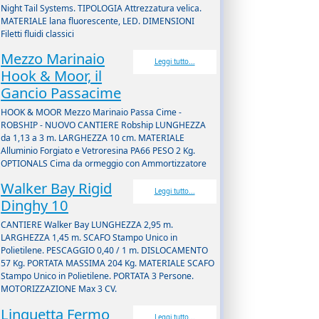
Night Tail Systems. TIPOLOGIA Attrezzatura velica.
MATERIALE lana fluorescente, LED. DIMENSIONI
Filetti fluidi classici
Mezzo Marinaio
Leggi tutto...
Hook & Moor, il
Gancio Passacime
HOOK & MOOR Mezzo Marinaio Passa Cime -
ROBSHIP - NUOVO CANTIERE Robship LUNGHEZZA
da 1,13 a 3 m. LARGHEZZA 10 cm. MATERIALE
Alluminio Forgiato e Vetroresina PA66 PESO 2 Kg.
OPTIONALS Cima da ormeggio con Ammortizzatore
Walker Bay Rigid
Leggi tutto...
Dinghy 10
CANTIERE Walker Bay LUNGHEZZA 2,95 m.
LARGHEZZA 1,45 m. SCAFO Stampo Unico in
Polietilene. PESCAGGIO 0,40 / 1 m. DISLOCAMENTO
57 Kg. PORTATA MASSIMA 204 Kg. MATERIALE SCAFO
Stampo Unico in Polietilene. PORTATA 3 Persone.
MOTORIZZAZIONE Max 3 CV.
Linguetta Fermo
Leggi tutto...