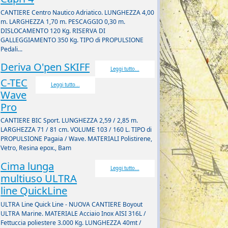
CANTIERE Centro Nautico Adriatico. LUNGHEZZA 4,00
m. LARGHEZZA 1,70 m. PESCAGGIO 0,30 m.
DISLOCAMENTO 120 Kg. RISERVA DI
GALLEGGIAMENTO 350 Kg. TIPO di PROPULSIONE
Pedali...
Deriva O'pen SKIFF
Leggi tutto...
C-TEC
Leggi tutto...
Wave
Pro
CANTIERE BIC Sport. LUNGHEZZA 2,59 / 2,85 m.
LARGHEZZA 71 / 81 cm. VOLUME 103 / 160 L. TIPO di
PROPULSIONE Pagaia / Wave. MATERIALI Polistirene,
Vetro, Resina epox., Bam
Cima lunga
Leggi tutto...
multiuso ULTRA
line QuickLine
ULTRA Line Quick Line - NUOVA CANTIERE Boyout
ULTRA Marine. MATERIALE Acciaio Inox AISI 316L /
Fettuccia poliestere 3.000 Kg. LUNGHEZZA 40mt /