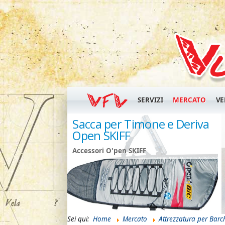
SERVIZI
MERCATO
VE
na Randa
Sacca per Timone e Deriva
Open SKIFF
Accessori O'pen SKIFF
Sei qui:
Home
Mercato
Attrezzatura per Barc