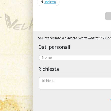
Indietro
Sei interessato a "
Strozza Scotte Ronstan
" ?
Con
Dati personali
Richiesta