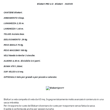
BloKart PRO 4.0 - BloKart
- NUOVO
CANTIERE BloKart.
ARMAMENTO Sloop.
LUNGHEZZA 2,55 m.
LARGHEZZA 1,44 m.
TELAIO Acciaio Inox.
DISLOCAMENTO
29
Kg.
PESO IDEALE 75 Kg.
PESO MASSIMO 100 Kg.
VELE Randa in Kevlar 3 stecche.
ALBERO 4,30 m. divisibile in 5 parti.
BOMA VTR 1,50mt.
SUP. VELICA 4.0 mq.
OPTIONALS Vele piu' grandi o piu' piccole e colorate.
BloKart a vela compelto di vela da 4.0 mq. Ingegneristicamente molto avanzato è contenuto in una
sacca imbottita.
Per il trasporto le ruote del Blokart diventano le ruote per trasportare senza fatica la sacca.
Il sedile è confortevole anche per sessioni lunghe.