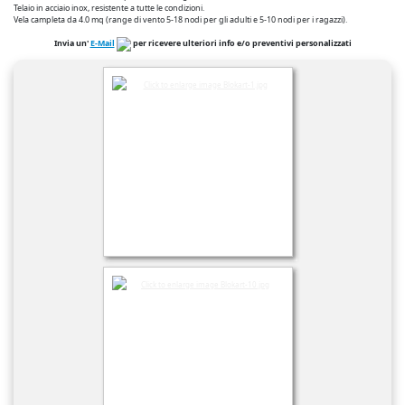
Telaio in acciaio inox, resistente a tutte le condizioni.
Vela campleta da 4.0 mq (range di vento 5-18 nodi per gli adulti e 5-10 nodi per i ragazzi).
Invia un'
E-Mail
per ricevere ulteriori info e/o preventivi personalizzati