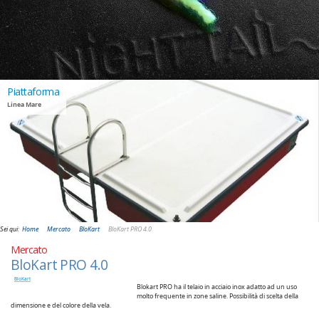
Piattaforma
Linea Mare
Sei qui:
Home
Mercato
BloKart
BloKart PRO 4.0
Mercato
BloKart PRO 4.0
BloKart
Blokart PRO ha il telaio in acciaio inox adatto ad un uso
molto frequente in zone saline. Possibilità di scelta della
dimensione e del colore della vela.