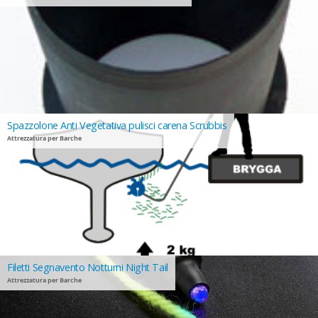
Spazzolone Anti Vegetativa pulisci carena Scrubbis
Attrezzatura per Barche
Filetti Segnavento Notturni Night Tail
Attrezzatura per Barche