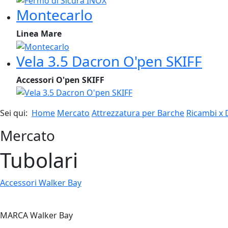
Montecarlo
Linea Mare
Vela 3.5 Dacron O'pen SKIFF
Accessori O'pen SKIFF
Sei qui:
Home
Mercato
Attrezzatura per Barche
Ricambi x 
Mercato
Tubolari
Accessori Walker Bay
MARCA Walker Bay