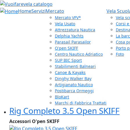
Home
Servizi
Mercato
Vela Scuol
Mercato VFV*
Vela sc
Vela Usato
Corsi 
Attrezzatura Nautica
Destina
Delphia Yachts
La bar
Parasail Parasailor
Cosa p
O'pen SKIFF
Porto p
Centro Nautico Adriatico
Foto
SUP BIC Sport
Stabilimenti Balneari
Canoe & Kayaks
Dinghy Walker Bay
Artigianato Nautico
Postibarca Ormeggi
BloKart
Marchi di Fabbrica Trattati
Rig Completo 3.5 Open SKIFF
Accessori O'pen SKIFF