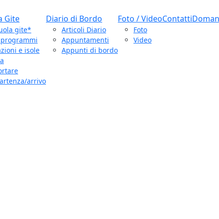
a Gite
Diario di Bordo
Foto / Video
Contatti
Domand
uola gite*
Articoli Diario
Foto
e programmi
Appuntamenti
Video
zioni e isole
Appunti di bordo
ca
ortare
artenza/arrivo