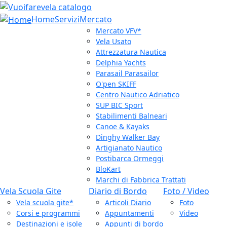
Home
Servizi
Mercato
Mercato VFV*
Vela Usato
Attrezzatura Nautica
Delphia Yachts
Parasail Parasailor
O'pen SKIFF
Centro Nautico Adriatico
SUP BIC Sport
Stabilimenti Balneari
Canoe & Kayaks
Dinghy Walker Bay
Artigianato Nautico
Postibarca Ormeggi
BloKart
Marchi di Fabbrica Trattati
Vela Scuola Gite
Diario di Bordo
Foto / Video
Vela scuola gite*
Articoli Diario
Foto
Corsi e programmi
Appuntamenti
Video
Destinazioni e isole
Appunti di bordo