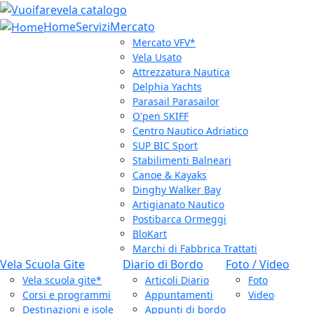
Home
Servizi
Mercato
Mercato VFV*
Vela Usato
Attrezzatura Nautica
Delphia Yachts
Parasail Parasailor
O'pen SKIFF
Centro Nautico Adriatico
SUP BIC Sport
Stabilimenti Balneari
Canoe & Kayaks
Dinghy Walker Bay
Artigianato Nautico
Postibarca Ormeggi
BloKart
Marchi di Fabbrica Trattati
Vela Scuola Gite
Diario di Bordo
Foto / Video
Vela scuola gite*
Articoli Diario
Foto
Corsi e programmi
Appuntamenti
Video
Destinazioni e isole
Appunti di bordo