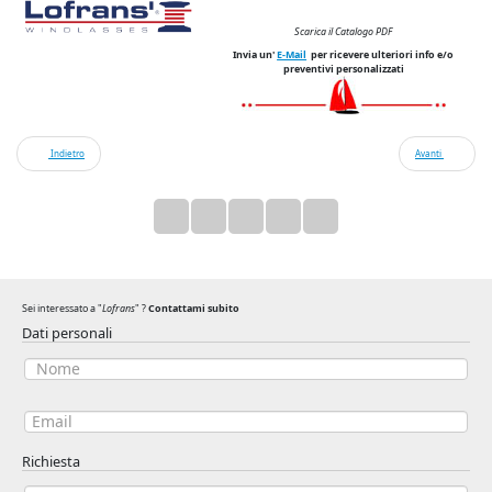
Scarica il Catalogo PDF
Invia un'
E-Mail
per ricevere ulteriori info e/o
preventivi personalizzati
Indietro
Avanti
Sei interessato a "
Lofrans
" ?
Contattami subito
Dati personali
Richiesta