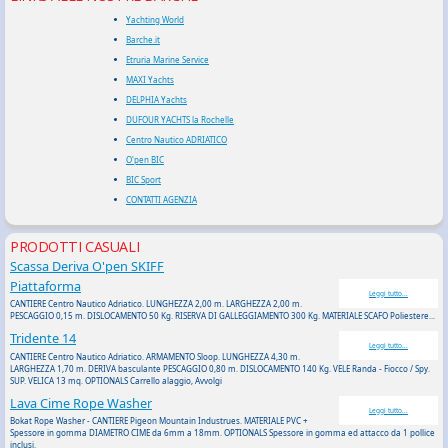
Yachting World
Barche.it
Etruria Marine Service
MAXI Yachts
DELPHIA Yachts
DUFOUR YACHTS la Rochelle
Centro Nautico ADRIATICO
O'pen BIC
BIC Sport
CONTATTI AGENZIA
PRODOTTI CASUALI
Scassa Deriva O'pen SKIFF
Piattaforma
Leggi tutto...
CANTIERE Centro Nautico Adriatico. LUNGHEZZA 2,00 m. LARGHEZZA 2,00 m.
PESCAGGIO 0,15 m. DISLOCAMENTO 50 Kg. RISERVA DI GALLEGGIAMENTO 300 Kg. MATERIALE SCAFO Poliestere...
Tridente 14
Leggi tutto...
CANTIERE Centro Nautico Adriatico. ARMAMENTO Sloop. LUNGHEZZA 4,30 m.
LARGHEZZA 1,70 m. DERIVA basculante PESCAGGIO 0,80 m. DISLOCAMENTO 140 Kg. VELE Randa - Fiocco / Spy.
SUP. VELICA 13 mq. OPTIONALS Carrello alaggio, Avvolgi
Lava Cime Rope Washer
Leggi tutto...
Bokat Rope Washer - CANTIERE Pigeon Mountain Industrues. MATERIALE PVC +
Spessore in gomma DIAMETRO CIME da 6mm a 18mm. OPTIONALS Spessore in gomma ed attacco da 1 pollice
inclusi.