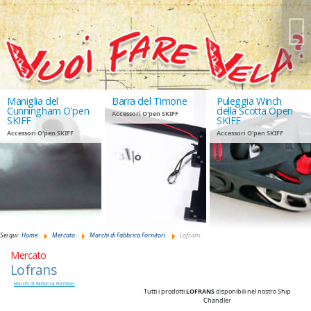
Maniglia del
Barra del Timone
Puleggia Winch
Cunningham O'pen
della Scotta Open
Accessori O'pen SKIFF
SKIFF
SKIFF
Accessori O'pen SKIFF
Accessori O'pen SKIFF
GIUDANSKY.COM
Sei qui:
Home
Mercato
Marchi di Fabbrica Fornitori
Lofrans
Mercato
Lofrans
Marchi di Fabbrica Fornitori
Tutti i prodotti
LOFRANS
disponibili nel nostro Ship
Chandler