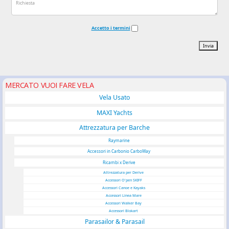
Accetto i termini
Invia
MERCATO VUOI FARE VELA
Vela Usato
MAXI Yachts
Attrezzatura per Barche
Raymarine
Accessori in Carbonio CarboWay
Ricambi x Derive
Attrezzatura per Derive
Accessori O'pen SKIFF
Accessori Canoe e Kayaks
Accessori Linea Mare
Accessori Walker Bay
Accessori Blokart
Parasailor & Parasail