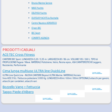
Etruria Marine Service
MAXI Yachts
DELPHIA Yachts
DUFOUR YACHTS la Rochelle
Centro Nautico ADRIATICO
O'pen BIC
BIC Sport
CONTATTI AGENZIA
PRODOTTI CASUALI
ACE-TEC Cross Fitness
CANTIERE BIC Sport. LUNGHEZZA 3,20 / 3,35 m. LARGHEZZA 80 / 86 cm. VOLUME 185 / 260 L. TIPO di
PROPULSIONE Pagaia / Wave. MATERIALI Polistirene, Vetro, Resina epox., ASA CARATTERISTICHE Leggero,
Resistente, Performante
Cima lunga multiuso ULTRA line QuickLine
Leggi tutto...
ULTRA Line Quick Line - NUOVA CANTIERE Boyout ULTRA Marine. MATERIALE Acciaio
Inox AISI 316L / Fettuccia poliestere 3.000 Kg. LUNGHEZZA 40mt / 60mt / 80mt OPTIONALS attacchi per gavoni,
attacchi per candelieri, attacchi vari.
Bozzello Vang + Fettuccia
Leggi tutto...
Tappo Piede d'Albero
Leggi tutto...
Leggi tutto...