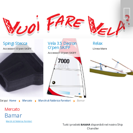
Spingi Stecca
Vela 3.5 Dacron
Relax
O'pen SKIFF
Accessori O'pen SKIFF
Linea Mare
Accessori O'pen SKIFF
GIUDANSKY.COM
Sei qui:
Home
Mercato
Marchi di Fabbrica Fornitori
Bamar
Mercato
Bamar
Marchi di Fabbrica Fornitori
Tutti i prodotti
BAMAR
disponibili nel nostro Ship
Chandler