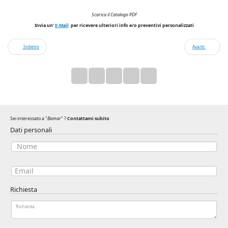
Scarica il Catalogo PDF
Invia un'
E-Mail
per ricevere ulteriori info e/o preventivi personalizzati
Indietro
Avanti
Sei interessato a "
Bamar
" ?
Contattami subito
Dati personali
Richiesta