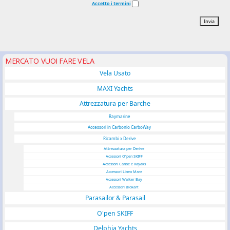
Accetto i termini
Invia
MERCATO VUOI FARE VELA
Vela Usato
MAXI Yachts
Attrezzatura per Barche
Raymarine
Accessori in Carbonio CarboWay
Ricambi x Derive
Attrezzatura per Derive
Accessori O'pen SKIFF
Accessori Canoe e Kayaks
Accessori Linea Mare
Accessori Walker Bay
Accessori Blokart
Parasailor & Parasail
O'pen SKIFF
Delphia Yachts