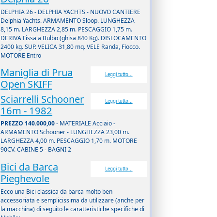
DELPHIA 26 - DELPHIA YACHTS - NUOVO CANTIERE
Delphia Yachts. ARMAMENTO Sloop. LUNGHEZZA
8,15 m. LARGHEZZA 2,85 m. PESCAGGIO 1,75 m.
DERIVA Fissa a Bulbo (ghisa 840 Kg). DISLOCAMENTO
2400 kg. SUP. VELICA 31,80 mq. VELE Randa, Fiocco.
MOTORE Entro
Maniglia di Prua
Leggi tutto...
Open SKIFF
Sciarrelli Schooner
Leggi tutto...
16m - 1982
PREZZO 140.000,00
- MATERIALE Acciaio -
ARMAMENTO Schooner - LUNGHEZZA 23,00 m.
LARGHEZZA 4,00 m. PESCAGGIO 1,70 m. MOTORE
90CV. CABINE 5 - BAGNI 2
Bici da Barca
Leggi tutto...
Pieghevole
Ecco una Bici classica da barca molto ben
accessoriata e semplicissima da utilizzare (anche per
la macchina) di seguito le caratteristiche specifiche di