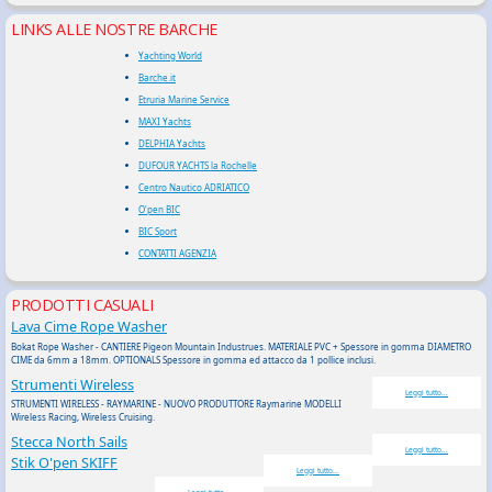
LINKS ALLE NOSTRE BARCHE
Yachting World
Barche.it
Etruria Marine Service
MAXI Yachts
DELPHIA Yachts
DUFOUR YACHTS la Rochelle
Centro Nautico ADRIATICO
O'pen BIC
BIC Sport
CONTATTI AGENZIA
PRODOTTI CASUALI
Lava Cime Rope Washer
Bokat Rope Washer - CANTIERE Pigeon Mountain Industrues. MATERIALE PVC + Spessore in gomma DIAMETRO
CIME da 6mm a 18mm. OPTIONALS Spessore in gomma ed attacco da 1 pollice inclusi.
Strumenti Wireless
Leggi tutto...
STRUMENTI WIRELESS - RAYMARINE - NUOVO PRODUTTORE Raymarine MODELLI
Wireless Racing, Wireless Cruising.
Stecca North Sails
Leggi tutto...
Stik O'pen SKIFF
Leggi tutto...