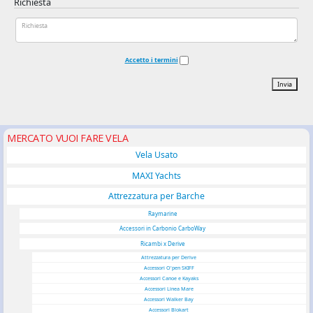
Richiesta
Accetto i termini
Invia
MERCATO VUOI FARE VELA
Vela Usato
MAXI Yachts
Attrezzatura per Barche
Raymarine
Accessori in Carbonio CarboWay
Ricambi x Derive
Attrezzatura per Derive
Accessori O'pen SKIFF
Accessori Canoe e Kayaks
Accessori Linea Mare
Accessori Walker Bay
Accessori Blokart