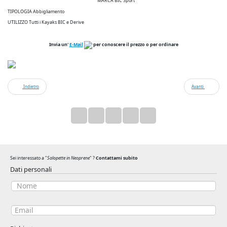
MARCA BIC Sport
TIPOLOGIA Abbigliamento
UTILIZZO Tutti i Kayaks BIC e Derive
Invia un'
E-Mail
per conoscere il prezzo o per ordinare
Indietro
Avanti
Sei interessato a "
Salopette in Neoprene
" ?
Contattami subito
Dati personali