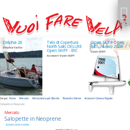
Delphia 26
Telo di Copertura
O'pen SKIFF O'pen
North Sails DELUXE
BIC - Nuovo 2026
Delphia Yachts
Open SKIFF - BIC
O'pen SKIFF
Accessori O'pen SKIFF
GIUDANSKY.COM
Sei qui:
Home
Mercato
Attrezzatura per Barche
Ricambi x Derive
Accessori Canoe e Kayaks
Salopette in Neoprene
Mercato
Salopette in Neoprene
Accessori Canoe e Kayaks