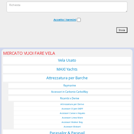
Accetto i termini
Invia
MERCATO VUOI FARE VELA
Vela Usato
MAXI Yachts
Attrezzatura per Barche
Raymarine
Accessori in Carbonio CarboWay
Ricambi x Derive
Attrezzatura per Derive
Accessori O'pen SKIFF
Accessori Canoe e Kayaks
Accessori Linea Mare
Accessori Walker Bay
Accessori Blokart
Parasailor & Parasail