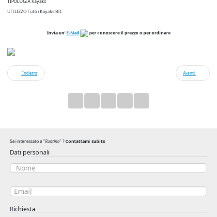
TIPOLOGIA Kayaks
UTILIZZO Tutti i Kayaks BIC
Invia un'
E-Mail
per conoscere il prezzo o per ordinare
Indietro
Avanti
Sei interessato a "
Ruotino
" ?
Contattami subito
Dati personali
Richiesta