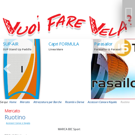
SUP-AIR
Capri FORMULA
Parasailor
SUP Stand Up Paddle
Linea Mare
Parasailor & Parasail
GIUDANSKY.COM
Sei qui:
Home
Mercato
Attrezzatura per Barche
Ricambi x Derive
Accessori Canoe e Kayaks
Ruotino
Mercato
Ruotino
Accessori Canoe e Kayaks
MARCA BIC Sport