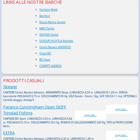
LINKS ALLE NOSTRE BARCHE
Yachting World
Barche.it
Etruria Marine Service
MAXI Yachts
DELPHIA Yachts
DUFOUR YACHTS la Rochelle
Centro Nautico ADRIATICO
O'pen BIC
BIC Sport
CONTATTI AGENZIA
PRODOTTI CASUALI
Skipper
CANTIERE Centro Nautico Adriatico. ARMAMENTO Sloop. LUNGHEZZA 4,00 m. LARGHEZZA 1,60 m. DERIVA
basculante PESCAGGIO 0,75 m. DISLOCAMENTO 90 Kg. VELE Randa - Fiocco / Spy. SUP. VELICA 11 mq. OPTIONALS
Carrello alaggio, Avvolgi fi
Paranco Cunningham Open SKIFF
Leggi tutto...
Trinidad Fishing
Leggi tutto...
CANTIERE BIC Sport. LUNGHEZZA 3,59 m. LARGHEZZA 0,84
m. PESCAGGIO 0,10 m. DISLOCAMENTO 29,5 Kg. RISERVA DI GALLEGGIAMENTO 200 Kg. TIPO di PROPULSIONE
Remi...
EXTRA
Leggi tutto...
CANTIERE Centro Nautico Adriatico. LUNGHEZZA 4,30 m. LARGHEZZA 1,48 m.