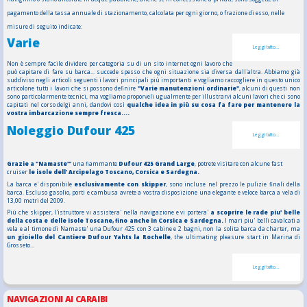
pagamento della tassa annuale di stazionamento, calcolata per ogni giorno, o frazione di esso, nelle
misure di seguito indicate:
Varie
Leggi tutto...
Non è sempre facile dividere per categoria su di un sito internet ogni lavoro che
può capitare di fare su barca... succede spesso che ogni situazione sia diversa dall'altra. Abbiamo già
suddiviso negli articoli seguenti i lavori principali più importanti e vogliamo raccogliere in questo unico
articolone tutti i lavori che si possono definire
"Varie manutenzioni ordinarie"
, alcuni di questi non
sono particolarmente tecnici, ma vogliamo proporveli ugualmente per illustrarvi alcuni lavori che ci sono
capitati nel corso delgi anni, dandovi così
qualche idea in più su cosa fa fare per mantenere la
vostra imbarcazione sempre fresca....
Noleggio Dufour 425
Leggi tutto...
Grazie a "Namaste'"
una fiammante
Dufour 425 Grand Large
, potrete visitare con alcune fast
cruiser
le isole dell' Arcipelago Toscano, Corsica e Sardegna.
La barca e' disponibile
esclusivamente con skipper
, sono incluse nel prezzo le pulizie finali della
barca. Escluso gasolio, porti e cambusa avrete a vostra disposizione una elegante e veloce barca a vela di
13,00 metri del 2009.
Più che skipper, l'istruttore vi assistera' nella navigazione e vi portera'
a scoprire le rade piu' belle
della costa e delle isole Toscane, fino anche in Corsica e Sardegna.
I mari piu' belli cavalcati a
vela e al timone di Namaste' una Dufour 425 con 3 cabine e 2 bagni, non la solita barca da charter, ma
un gioiello del Cantiere Dufour Yahts la Rochelle
, the ultimating pleasure start in Marina di
Grosseto...
Leggi tutto...
NAVIGAZIONI AI CARAIBI