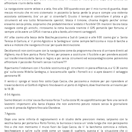
affrontare i turni della notte.
La navigazione scorre veloce e a vela, fino alle 3:00 quando esco per il mio turno di guardia, dopo
mezzo minuto che mi ero sistemato in pozzetto la barca perde la prua e compie una violenta
accostata sottovento, (tra' un po' si stramba!!). Giusto il tempo di controllare il pilota e gli
strumenti ed era tutto felicemente spento!, blocca il timone, chiama Angelo perche' ormai
eravamo senza pilota, scopriamo che probabilmente e' andato il fusibile! Oh maronn' da ora tocca
navigare come gli antichi, ritroviamo la rotta bussola tramite il GPS portatile (per fortuna, e'
sempre utile avere un GPS di riserva a pile a bordo, altrimenti carteggio!).
All' alba siamo alla bocca delle Bocche,passiamo a Sud di Lavezzi e alle 9:00 siamo gia' a Santa
Teresa di Gallura, e' il primo Agosto e la Sardegna e' come sempre bellissima e ricca di barche a
vela e a motore che navigano chissa' per quale destinazione.
Decidiamo di non continuare con la navigazione come da programma che era di arrivare diretti ad
Alghero, ma di fare porto a Porto Torres per provare a sostituire il fusibile e per prendere accordi
sul trasferimento della barca in legno; e poi senza strumenti ed ecoscandaglio come potremmo
affrontare il passo dei Fornelli senza rischiare???
Ripartiamo l'indomani con il fusibile sostituito e gli strumenti in piena efficenza, e a 12.30 siamo
gia' sulla costa W della Sardegna, ci lasciamo alle spalle i Fornelli e ci si apre davanti il selvaggio
panorama W.
Il vento ci spinge al lasco fino sotto Capo Caccia, che passiamo a motore per poi riprendere al
traverso dentro al Golfo di Alghero fino davanti al porto di Alghero, dove finalmente arriviamo per
le 18:30.
4-5-6 Agosto.
Siamo bloccati in citta' causa Burrasca forza 7 sulla costa W, ne approfittiamo per fare una serie di
lavoretti importanti alla barca d'epoca che non avremmo potuto notare senza le giornaliere
uscite di prova da Alghero fino cala Olandese.
7 Agosto.
Dopo una serie infinita di ragionamenti e di studio delle previsioni meteo, salpiamo con la
vecchia barca per portarla a Porto Torres, la burrasca ci lascia un' onda lunga che non percepiamo
fino a che non mettiamo il muso fuori da Capo Caccia, da li' la barchetta comincia a rollare,
beccheggiare e salire sulle onde come un tappo di sughero, questa e' la situazione che ci