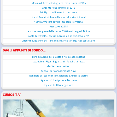
Marina di Grosseto/Alghero Trasferimento 2015
Argentario Sailing Week 2015
Sail Up tutto il mare in una tasca!
Nuovi Armatori di vela Parasail al porto di Roma!
Nuovo Armatore di Vela Parasail a Terracina!
Pasquavela 2015
La prima vera prova della nuova 310 Grand Large di Dufour
Avete Fatto Vela?.. escursioni a vela estive giornaliere!
Circumnavigazione dell' Isola d'Elba antioraria (parte1 costa Nord)
DAGLI APPUNTI DI BORDO...
Porti ed Aprodi della Costa e Arcipelago Toscano
Locandine - Flyer - Bigliettini - Pubblicità - ecc...
Mediterraneo settori
Segnali di riconoscimento Navi
Bandiere del codice Internazionale e Alfabeto Morse
Appunti di Navigazione Formule
Inglese dell Ormeggiatore
CURIOSITA'