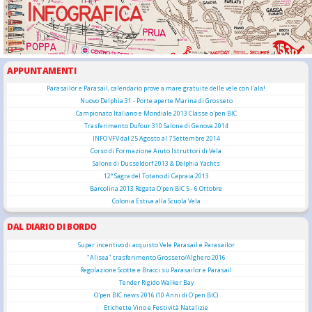
APPUNTAMENTI
Parasailor e Parasail, calendario prove a mare gratuite delle vele con l'ala!
Nuovo Delphia 31 - Porte aperte Marina di Grosseto
Campionato Italiano e Mondiale 2013 Classe o'pen BIC
Trasferimento Dufour 310 Salone di Genova 2014
INFO VFV dal 25 Agosto al 7 Settembre 2014
Corso di Formazione Aiuto Istruttori di Vela
Salone di Dusseldorf 2013 & Delphia Yachts
12° Sagra del Totano di Capraia 2013
Barcolina 2013 Regata O'pen BIC 5 - 6 Ottobre
Colonia Estiva alla Scuola Vela
DAL DIARIO DI BORDO
Super incentivo di acquisto Vele Parasail e Parasailor
"Alisea" trasferimento Grosseto/Alghero 2016
Regolazione Scotte e Bracci su Parasailor e Parasail
Tender Rigido Walker Bay
O'pen BIC news 2016 (10 Anni di O'pen BIC)
Etichette Vino e Festività Natalizie