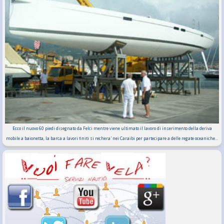
Ecco il nuovo 60 piedi disegnato da Felci mentre viene ultimato il lavoro di inserimento della deriva
mobile a baionetta, la barca a lavori finiti si rechera' nei Caraibi per partecipare a delle regate oceaniche...