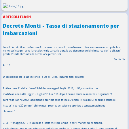
ARTICOLI FLASH
Decreto Monti - Tassa di stazionamento per
Imbarcazioni
Ecco il Decreto Monti definitivo e firmato con il quale il nuovo Governo intende risanare i cont pubblici,
nello specifico qui' sotto l'articolo che riguarda le auto, lo stazionamento delle imbarcazioni e gli aerei
prvati, e' stata eliminata la detrazione per vetustà.
Cordialita'
Art. 16
Disposizioni per la tassazione di auto di lusso, imbarcazioni ed aerei
1. Al comma 21 dell’articolo 23 del decreto-legge 6 luglio 2011, n. 98, convertito, con
modificazioni, dalla legge 15 luglio 2011, n. 111, dopo il primo periodo è inserito il seguente: “A
partire dall’anno 2012 l’addizionale erariale della tassa automobilistica di cui al primo periodo è
fissata in euro 20 per ogni chilowatt di potenza del veicolo superiore a centottantacinque
chilowatt.”.
2. Dal 1° maggio 2012 le unità da diporto che stazionino in porti marittimi nazionali,
navighino o siano ancorate in acque pubbliche, anche se in concessione a privati, sono soggette al