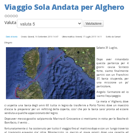
Viaggio Sola Andata per Alghero
Valuta
Diario di bordo
Creato: Giovedì, 16 Settembre 2010 14:47
Ultima modifica: Venerdì, 17 Luglio 2015 14:11
Scritto da Samuel
D'Angelo
Sabato 31 Luglio,
Dopo aver rimandato
questa partenza per 4
giorni causa Scirocco
forte, siamo finalmente
partiti con un Franchini
37, barca stupenda, per
una missione un po'
particolare,
Angelo l'armatore ed io
siamo l'equipaggio.
La meta e' Alghero, dove
ci aspetta una barca degli anni 60 tutta in legno da trasferire a Porto Torres dove un maestro
d'ascia la preparera' per un refitting della coperta, cosi' che poi la barca sara' pronta ad essere
venduta a qualche appassionato del legno.
Dopo aver messo gasolio salpiamo da Marina di Grosseto e ci mettiamo in rotta per le Bocche di
Bonifacio, il vento ...
fortunatamente ci ha sostenuto per tutto il viaggio fino al mattino dopo e con un lungo traverso
al tramonto eravamo gia' oltre Montecristo, in mezzo al mare pronti dopo una cenetta ad