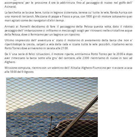
accompagnera' per le prossime 4 ore (o addirittura fino al passaggio di nuovo nel golfo dell'
Asinara).
La barchetta se la cava bene, tutta in legno e sistemata, teneva su' tutte le vele; Randa Aurica con
una mano di terzaroli, Mezzana di poppa e Fiocco a prua, con 1800 giri di motore solcavamo quei
mari agitati come dei navigatori d'altri tempi.
Arrivati ai Fornelli decidiamo di fare il passaggino della Pelosa questa volta, dato il ridotto
pescaggio dell' imbarcazione ci infiliamo in mezzo agli scogli per ritrovarci nelle cristalline acque
della Pelosa, dove ci fermiamo per un bagno e un riposino.
Ultimo imprevisto dell' avventura e' stato il motorino di avviamento della barca che non e'
ripartitodopo la siesta, salpati a vela dalla rada e issate tutte le vele possibili, risaliamo verso
Porto Torres dove arriveremo in serata alle 21:00.
Da li' una serie di felici situazioni, il motore riparte, entriamo a Porto Torres per le 20:00 e dopo
aver rimessato la barca sotto alla gru' del cantiere, alle 23:00 rientriamo di nuovo in taxi ad
Alghero.
Missione compiuta, rientro con un volettino dell' Alitalia Alghero-Fiumicino per ri essere a casa
alle 18:00 del 9 Agosto.