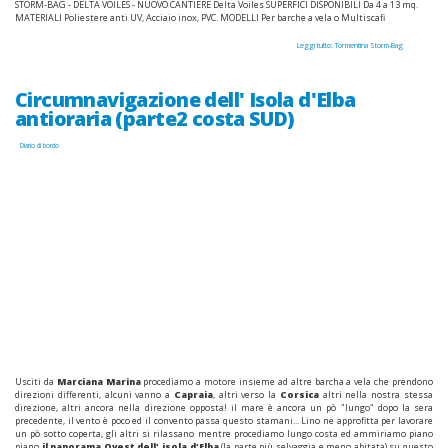
STORM-BAG - DELTA VOILES - NUOVO CANTIERE Delta Voiles SUPERFICI DISPONIBILI Da 4 a 13 mq.
MATERIALI Poliestere anti UV, Acciaio inox, PVC. MODELLI Per barche a vela o Multiscafi
Leggi tutto: Tormentina Storm-Bag
Circumnavigazione dell' Isola d'Elba
antioraria (parte2 costa SUD)
Diario di bordo
Usciti da
Marciana Marina
procediamo a motore insieme ad altre barcha a vela che prendono
direzioni differenti, alcuni vanno a
Capraia
, altri verso la
Corsica
altri nella nostra stessa
direzione, altri ancora nella direzione opposta! il mare è ancora un pò "lungo" dopo la sera
precedente, il vento è poco ed il convento passa questo stamani... Lino ne approfitta per lavorare
un pò sotto coperta, gli altri si rilassano mentre procediamo lungo costa ed ammiriamo piano
piano
il panorama Ovest dell' isola d'Elba
(la parte più selvaggia e meno abitata) su questo