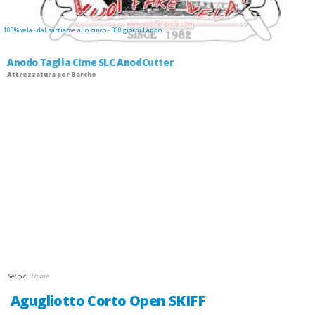
100% vela - dal sartiame allo zinco - 360 giorni l'anno
Anodo Taglia Cime SLC AnodCutter
Attrezzatura per Barche
GIUDANSKY.COM
Sei qui:
Home
Agugliotto Corto Open SKIFF