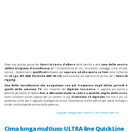
Dopo una piccola pausa dai
lavori in testa d'albero
delle barche a vela
(una delle nostre
abilità artigiane d'eccellenza)
per l'installazione di luci, strumenti, cablaggi, cime, drizze,
cavi ecc.., dopo esserci
qualificati
a dovere per
operare ad alta quota su funi
come richiesto
dal
(D.Lgs.235-2003 Direttiva 2001-45-CE)
siamo ancora più operativi di prima per i
lavori di
rigging
...
Una delle installazioni che eseguiamo con più frequenza negli ultimi periodi è
quella delle antenne TV
, con l'avvento del
digitale terrestre
, il segnale più pulito e
potente permette di vedere
fino a 200 canali anche in rada o a qualche miglio dalla costa
,
molti armatori quindi optano per un confort in più
(l'antenna TV digitale)
che non è più un
problema come per il segnale analogico di prima. Ovviamente anche adesso per avere immagini
nitide, molto dipende ancora dalla potenza...
Leggi tutto: Cablaggio Alberi: Antenne TV, VHF, WebCam, Radar, Luci
Cima lunga multiuso ULTRA line QuickLine