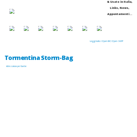
& Usato in Italia,
Links, News,
Appuntamenti...
Leggi tutto: O'pen BIC O'pen SKIFF
Tormentina Storm-Bag
Attrezzatura per Barche