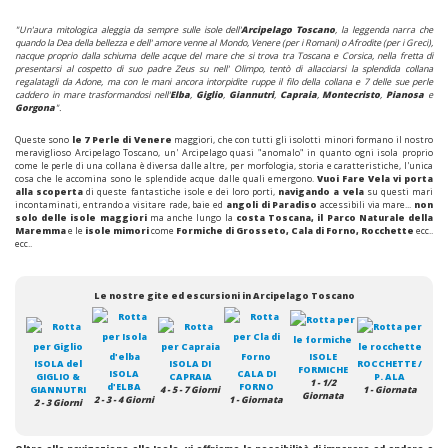
"Un'aura mitologica aleggia da sempre sulle isole dell'
Arcipelago Toscano
, la leggenda narra che
quando la Dea della bellezza e dell' amore venne al Mondo, Venere (per i Romani) o Afrodite (per i Greci),
nacque proprio dalla schiuma delle acque del mare che si trova tra Toscana e Corsica, nella fretta di
presentarsi al cospetto di suo padre Zeus su nell' Olimpo, tentò di allacciarsi la splendida collana
regalatagli da Adone, ma con le mani ancora intorpidite ruppe il filo della collana e 7 delle sue perle
caddero in mare trasformandosi nell'
Elba
,
Giglio
,
Giannutri
,
Capraia
,
Montecristo
,
Pianosa
e
Gorgona
".
Queste sono
le 7 Perle di Venere
maggiori, che con tutti gli isolotti minori formano il nostro
meraviglioso Arcipelago Toscano, un' Arcipelago quasi "anomalo" in quanto ogni isola proprio
come le perle di una collana è diversa dalle altre, per morfologia, storia e caratteristiche, l'unica
cosa che le accomina sono le splendide acque dalle quali emergono.
Vuoi Fare Vela vi porta
alla scoperta
di queste fantastiche isole e dei loro porti,
navigando a vela
su questi mari
incontaminati, entrando a visitare rade, baie ed
angoli di Paradiso
accessibili via mare...
non
solo delle isole maggiori
ma anche lungo la
costa Toscana, il Parco Naturale della
Maremma
e le
isole mimori
come
Formiche di Grosseto, Cala di Forno, Rocchette
ecc..
ecc..
Le nostre gite ed escursioni in Arcipelago Toscano
ISOLE
ISOLA del
ISOLA DI
ROCCHETTE /
FORMICHE
ISOLA
CALA DI
GIGLIO &
CAPRAIA
P. ALA
1 - 1/2
d'ELBA
FORNO
GIANNUTRI
4 - 5 - 7 Giorni
1 - Giornata
Giornata
2 - 3 - 4 Giorni
1 - Giornata
2 - 3 Giorni