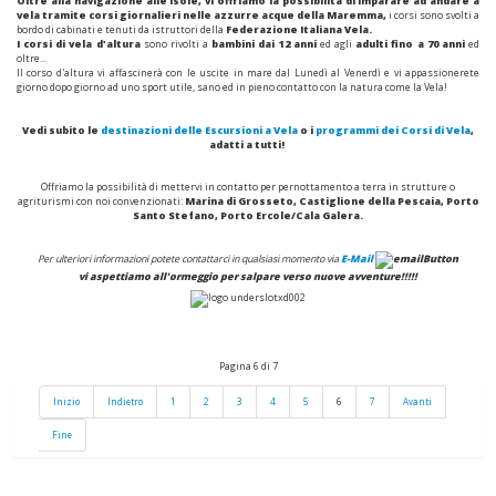
Oltre alla navigazione alle Isole, vi offriamo la possibilità di imparare ad andare a
vela tramite corsi giornalieri nelle azzurre acque della Maremma,
i corsi sono svolti a
bordo di cabinati e tenuti da istruttori della
Federazione Italiana Vela.
I corsi di vela d'altura
sono rivolti a
bambini dai 12 anni
ed agli
adulti fino a 70 anni
ed
oltre...
Il corso d'altura vi affascinerà con le uscite in mare dal Lunedì al Venerdì e vi appassionerete
giorno dopo giorno ad uno sport utile, sano ed in pieno contatto con la natura come la Vela!
Vedi subito le
destinazioni delle Escursioni a Vela
o i
programmi dei Corsi di Vela
,
adatti a tutti!
Offriamo la possibilità di mettervi in contatto per pernottamento a terra in strutture o
agriturismi con noi convenzionati:
Marina di Grosseto, Castiglione della Pescaia
, Porto
Santo Stefano, Porto Ercole/Cala Galera.
Per ulteriori informazioni potete contattarci in qualsiasi momento via
E-Mail
vi aspettiamo all'ormeggio per salpare verso nuove avventure!!!!!
Pagina 6 di 7
Inizio
Indietro
1
2
3
4
5
6
7
Avanti
Fine