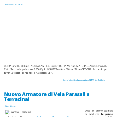
Attrezzatura per Barche
ULTRA Line Quick Line - NUOVA CANTIERE Boyout ULTRA Marine. MATERIALE Acciaio Inox AISI
316L / Fettuccia poliestere 3.000 Kg. LUNGHEZZA 40mt / 60mt / 80mt OPTIONALS attacchi per
gavoni, attacchi per candelieri, attacchi vari.
Leggi tutto: Cima lunga multiuso ULTRA line QuickLine
Nuovo Armatore di Vela Parasail a
Terracina!
Diario di bordo
Dopo un primo scambio
di mail con
le prime