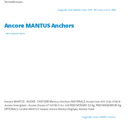
Termoformato...
Leggi tutto: Finanziamento O'pen SKIFF - BIC nuovo a Tasso ZERO
Ancore MANTUS Anchors
Attrezzatura per Barche
Ancora MANTUS - NUOVE - CANTIERE Mantus Anchors MATERIALE
Acciaio Inox AISI 316L/318LN -
Acciaio Smerigliato - Acciaio Zincato
HT ASTM 514 e A36
PESO MINIMO 3,5 Kg. PESO MASSIMO 80 Kg.
OPTIONALS
Cardine MANTUS Swiwel, Ancore Mantus Dinghyes, Mantus Hook
.
Leggi tutto: Ancore MANTUS Anchors