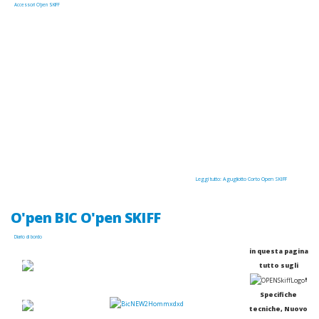
Accessori O'pen SKIFF
Leggi tutto: Agugliotto Corto Open SKIFF
O'pen BIC O'pen SKIFF
Diario di bordo
in questa pagina
tutto sugli
!
Specifiche
tecniche, Nuovo