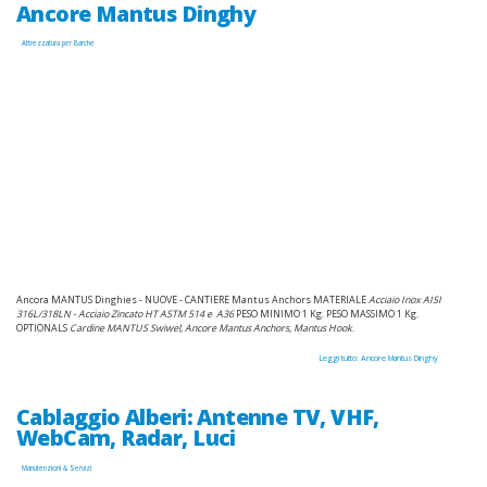
Ancore Mantus Dinghy
Attrezzatura per Barche
Ancora MANTUS Dinghies - NUOVE - CANTIERE Mantus Anchors MATERIALE
Acciaio Inox AISI
316L/318LN - Acciaio Zincato
HT ASTM 514 e A36
PESO MINIMO 1 Kg. PESO MASSIMO 1 Kg.
OPTIONALS
Cardine MANTUS Swiwel, Ancore Mantus Anchors, Mantus Hook
.
Leggi tutto: Ancore Mantus Dinghy
Cablaggio Alberi: Antenne TV, VHF,
WebCam, Radar, Luci
Manutenzioni & Servizi