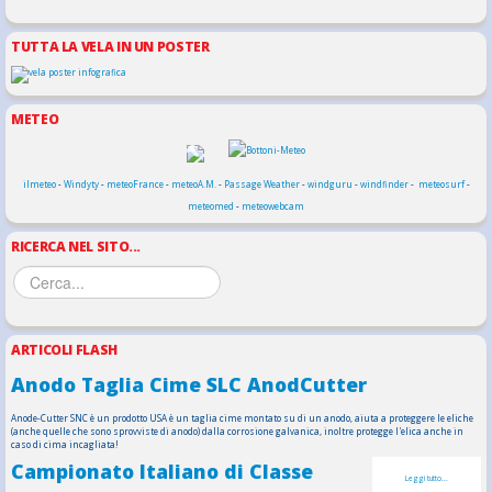
TUTTA LA VELA IN UN POSTER
METEO
ilmeteo
-
Windyty
-
meteoFrance
-
meteoA.M.
-
Passage Weather
-
windguru
-
windfinder
-
meteosurf
-
meteomed
-
meteowebcam
RICERCA NEL SITO...
ARTICOLI FLASH
Anodo Taglia Cime SLC AnodCutter
Anode-Cutter SNC è un prodotto USA è un taglia cime montato su di un anodo, aiuta a proteggere le eliche
(anche quelle che sono sprovviste di anodo) dalla corrosione galvanica, inoltre protegge l'elica anche in
caso di cima incagliata!
Campionato Italiano di Classe
Leggi tutto...