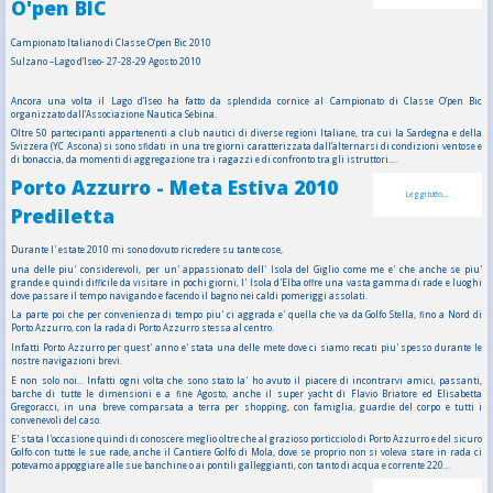
O'pen BIC
Campionato Italiano di Classe O’pen Bic 2010
Sulzano –Lago d’Iseo- 27-28-29 Agosto 2010
Ancora una volta il Lago d’Iseo ha fatto da splendida cornice al Campionato di Classe O’pen Bic
organizzato dall’Associazione Nautica Sebina.
Oltre 50 partecipanti appartenenti a club nautici di diverse regioni Italiane, tra cui la Sardegna e della
Svizzera (YC Ascona) si sono sfidati in una tre giorni caratterizzata dall’alternarsi di condizioni ventose e
di bonaccia, da momenti di aggregazione tra i ragazzi e di confronto tra gli istruttori....
Porto Azzurro - Meta Estiva 2010
Leggi tutto...
Prediletta
Durante l' estate 2010 mi sono dovuto ricredere su tante cose,
una delle piu' considerevoli, per un' appassionato dell' Isola del Giglio come me e' che anche se piu'
grande e quindi difficile da visitare in pochi giorni, l' Isola d'Elba offre una vasta gamma di rade e luoghi
dove passare il tempo navigando e facendo il bagno nei caldi pomeriggi assolati.
La parte poi che per convenienza di tempo piu' ci aggrada e' quella che va da Golfo Stella, fino a Nord di
Porto Azzurro, con la rada di Porto Azzurro stessa al centro.
Infatti Porto Azzurro per quest' anno e' stata una delle mete dove ci siamo recati piu' spesso durante le
nostre navigazioni brevi.
E non solo noi... Infatti ogni volta che sono stato la' ho avuto il piacere di incontrarvi amici, passanti,
barche di tutte le dimensioni e a fine Agosto, anche il super yacht di Flavio Briatore ed Elisabetta
Gregoracci, in una breve comparsata a terra per shopping, con famiglia, guardie del corpo e tutti i
convenevoli del caso.
E' stata l'occasione quindi di conoscere meglio oltre che al grazioso porticciolo di Porto Azzurro e del sicuro
Golfo con tutte le sue rade, anche il Cantiere Golfo di Mola, dove se proprio non si voleva stare in rada ci
potevamo appoggiare alle sue banchine o ai pontili galleggianti, con tanto di acqua e corrente 220...