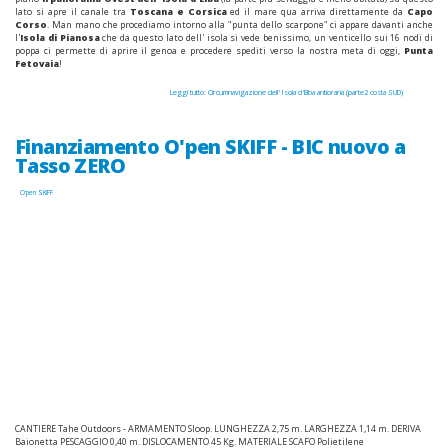
lato si apre il canale tra
Toscana e Corsica
ed il mare qua arriva direttamente da
Capo
Corso
. Man mano che procediamo intorno alla "punta dello scarpone" ci appare davanti anche
l'
Isola di Pianosa
che da questo lato dell' isola si vede benissimo, un venticello sui 16 nodi di
poppa ci permette di aprire il genoa e procedere spediti verso la nostra meta di oggi,
Punta
Fetovaia
!
Leggi tutto: Circumnavigazione dell' Isola d'Elba antioraria (parte2 costa SUD)
Finanziamento O'pen SKIFF - BIC nuovo a
Tasso ZERO
O'pen SKIFF
CANTIERE Tahe Outdoors - ARMAMENTO Sloop. LUNGHEZZA 2,75 m. LARGHEZZA 1,14 m. DERIVA
Baionetta PESCAGGIO 0,40 m. DISLOCAMENTO 45 Kg. MATERIALE SCAFO Polietilene