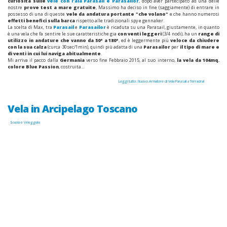
curiosità sulle
vele con l'ala Parasail e Parasailor
, dopo aver partecipato ad una delle
nostre
prove test a mare gratuite
, Massimo ha deciso in fine (saggiamente) di entrare in
possesso di una di queste
vele da andatura portante "che volano"
e che hanno numerosi
effetti benefici sulla barca
rispetto alle tradizionali spy e gennaker.
La scelta di Max, tra
Parasail
e
Parasailor
è ricaduta su una Parasail, giustamente, in quanto
è una vela che fa sentire le sue caratteristiche gia
con venti leggeri
(3/4 nodi), ha un
range di
utilizzo in andature che vanno da 50° a 180°
, ed è leggermente più
veloce da chiudere
con la sua calza
(curca 30sec/1min), quindi più adatta di una
Parasailor
per
il tipo di mare e
di venti in cui lui naviga abitualmente
.
Mi arriva il pacco dalla
Germania
verso fine Febbraio 2015, al suo interno,
la vela da 104mq.
colore Blue Passion
, costruita...
Leggi tutto: Nuovo Armatore di Vela Parasail a Terracina!
Vela in Arcipelago Toscano
Scuola e Veleggiate