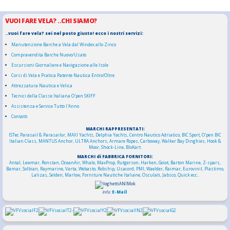
VUOI FARE VELA? ..CHI SIAMO?
..vuoi fare vela? sei nel posto giusto! ecco i nostri servizi:
Manutenzione Barche a Vela dal Windex allo Zinco
Compravendita Barche Nuovo/Usato
Escursioni Giornaliere e Navigazione alle Isole
Corsi di Vela e Pratica Patente Nautica Entro/Oltre
Attrezzatura Nautica e Velica
Tecnici della Classe Italiana O'pen SKIFF
Assistenza e Service Tutto l'Anno
Contatti
MARCHI RAPPRESENTATI:
ISTec Parasail & Parasailor
, MAXI Yachts, Delphia Yachts,
Centro Nautico Adriatico, BIC Sport, O'pen BIC
Italian Class,
MANTUS Anchor, ULTRA Anchors,
Armare Ropes
, Carboway,
Walker Bay Dinghies
, Hook &
Moor, Shock-Line, BloKart.
MARCHI di FABBRICA FORNITORI:
Antal, Lewmar, Ronstan, OceanAir, Whale, MaxProp, Rutgerson, Harken, Goiot, Barton Marine, Z-spars,
Bamar, Solbian, Raymarine, Varta,
Webasto, Robship, Usacord, PMI, Waelder,
Raimar
,
Eurovinil, Plastimo,
Lalizas, Selden, Marlow, Forniture Nautiche Italiane, Osculati, Jabsco, Quick ecc..
Info:
E-Mail